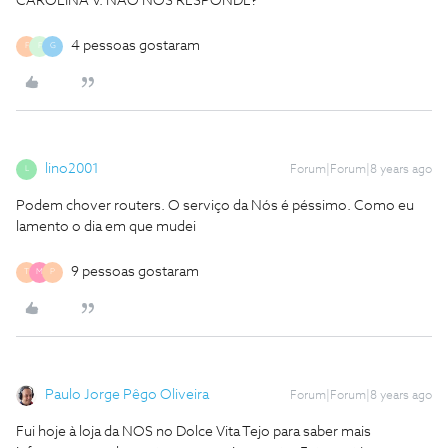
CAROLINA V. NÃO NOS RESPONDE?
4 pessoas gostaram
F
F
G
lino2001
Forum|Forum|8 years ago
L
Podem chover routers. O serviço da Nós é péssimo. Como eu
lamento o dia em que mudei
9 pessoas gostaram
T
M
P
Paulo Jorge Pêgo Oliveira
Forum|Forum|8 years ago
Fui hoje à loja da NOS no Dolce Vita Tejo para saber mais