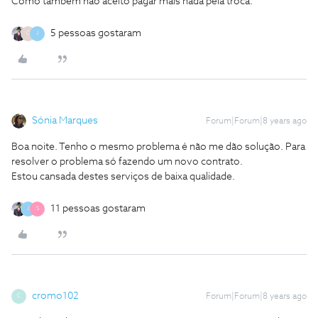
Como também não aceito pagar mais nada pela troca.
5 pessoas gostaram
C
J
Sónia Marques
Forum|Forum|8 years ago
Boa noite. Tenho o mesmo problema é não me dão solução. Para
resolver o problema só fazendo um novo contrato.
Estou cansada destes serviços de baixa qualidade.
11 pessoas gostaram
J
S
cromo102
Forum|Forum|8 years ago
C