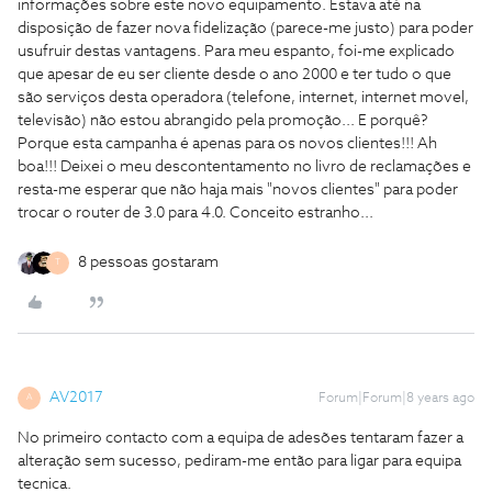
informações sobre este novo equipamento. Estava até na
disposição de fazer nova fidelização (parece-me justo) para poder
usufruir destas vantagens. Para meu espanto, foi-me explicado
que apesar de eu ser cliente desde o ano 2000 e ter tudo o que
são serviços desta operadora (telefone, internet, internet movel,
televisão) não estou abrangido pela promoção... E porquê?
Porque esta campanha é apenas para os novos clientes!!! Ah
boa!!! Deixei o meu descontentamento no livro de reclamações e
resta-me esperar que não haja mais "novos clientes" para poder
trocar o router de 3.0 para 4.0. Conceito estranho...
8 pessoas gostaram
T
AV2017
Forum|Forum|8 years ago
A
No primeiro contacto com a equipa de adesões tentaram fazer a
alteração sem sucesso, pediram-me então para ligar para equipa
tecnica.