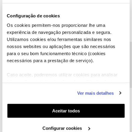
8 pessoas gostaram
J
T
Configuração de cookies
Os cookies permitem-nos proporcionar lhe uma
experiência de navegação personalizada e segura.
Utilizamos cookies e/ou ferramentas similares nos
nossos websites ou aplicações que são necessários
Jose1978
Forum|Forum|8 years ago
J
Precisa de ajuda?
para o seu bom funcionamento técnico (cookies
Boa tarde!
necessários para a prestação de serviço).
Gostaria que me informassem a velocidade de Upload... vai ser 10
vezes mais rapida????
Caso aceite, poderemos utilizar cookies para analisar
Para que me interessa ter 1gb de download se so tiver 8mb de
informação estatística (cookies de analítica), adaptar
upload? A banda de upload fica saturada com facilidade o que se
este serviço às suas preferências e apresentar-lhe
transmite em ter 0 de download.
Ver mais detalhes
Obrigado.
funcionalidades (cookies de personalização e
funcionalidade) e adaptar anúncios aos seus interesses
3 pessoas gostaram
M
J
(cookies de publicidade personalizada). Pode gerir a
Aceitar todos
utilização dos cookies clicando em "
Configurar
Cookies
".
Configurar cookies