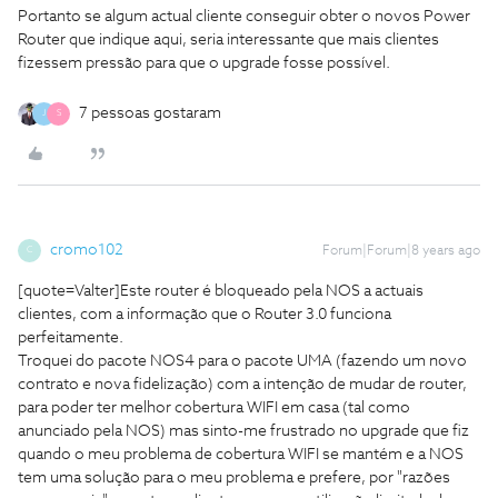
Portanto se algum actual cliente conseguir obter o novos Power
Router que indique aqui, seria interessante que mais clientes
fizessem pressão para que o upgrade fosse possível.
7 pessoas gostaram
J
S
cromo102
Forum|Forum|8 years ago
C
[quote=Valter]Este router é bloqueado pela NOS a actuais
clientes, com a informação que o Router 3.0 funciona
perfeitamente.
Troquei do pacote NOS4 para o pacote UMA (fazendo um novo
contrato e nova fidelização) com a intenção de mudar de router,
para poder ter melhor cobertura WIFI em casa (tal como
anunciado pela NOS) mas sinto-me frustrado no upgrade que fiz
quando o meu problema de cobertura WIFI se mantém e a NOS
tem uma solução para o meu problema e prefere, por "razões