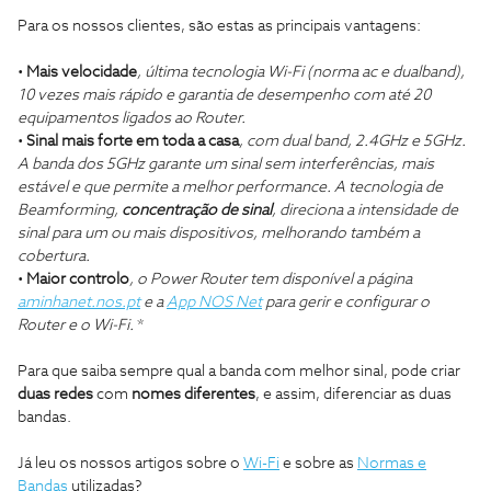
Para os nossos clientes, são estas as principais vantagens:
•
Mais velocidade
, última tecnologia Wi-Fi (norma ac e dualband),
10 vezes mais rápido e garantia de desempenho com até 20
equipamentos ligados ao Router.
•
Sinal mais forte em toda a casa
, com dual band, 2.4GHz e 5GHz.
A banda dos 5GHz garante um sinal sem interferências, mais
estável e que permite a melhor performance. A tecnologia de
Beamforming,
concentração de sinal
, direciona a intensidade de
sinal para um ou mais dispositivos, melhorando também a
cobertura.
•
Maior controlo
, o Power Router tem disponível a página
aminhanet.nos.pt
e a
App NOS Net
para gerir e configurar o
Router e o Wi-Fi.
*
Para que saiba sempre qual a banda com melhor sinal, pode criar
duas redes
com
nomes diferentes
, e assim, diferenciar as duas
bandas.
Já leu os nossos artigos sobre o
Wi-Fi
e sobre as
Normas e
Bandas
utilizadas?