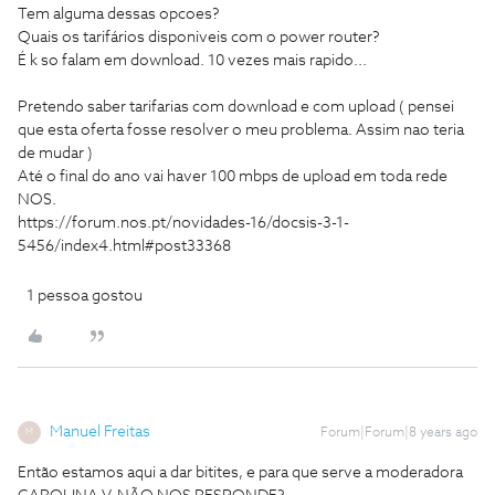
Tem alguma dessas opcoes?
Quais os tarifários disponiveis com o power router?
É k so falam em download. 10 vezes mais rapido...
Pretendo saber tarifarias com download e com upload ( pensei
que esta oferta fosse resolver o meu problema. Assim nao teria
de mudar )
Até o final do ano vai haver 100 mbps de upload em toda rede
NOS.
https://forum.nos.pt/novidades-16/docsis-3-1-
5456/index4.html#post33368
1 pessoa gostou
Manuel Freitas
Forum|Forum|8 years ago
M
Então estamos aqui a dar bitites, e para que serve a moderadora