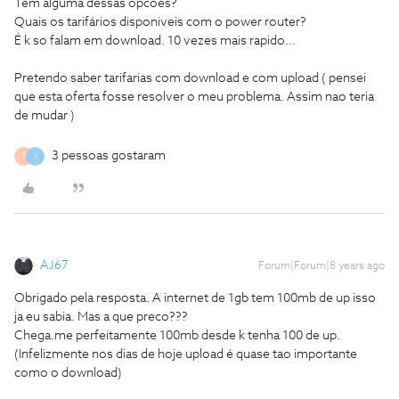
Tem alguma dessas opcoes?
Quais os tarifários disponiveis com o power router?
É k so falam em download. 10 vezes mais rapido...
Pretendo saber tarifarias com download e com upload ( pensei
que esta oferta fosse resolver o meu problema. Assim nao teria
de mudar )
3 pessoas gostaram
F
J
AJ67
Forum|Forum|8 years ago
Obrigado pela resposta. A internet de 1gb tem 100mb de up isso
ja eu sabia. Mas a que preco???
Chega.me perfeitamente 100mb desde k tenha 100 de up.
(Infelizmente nos dias de hoje upload é quase tao importante
como o download)