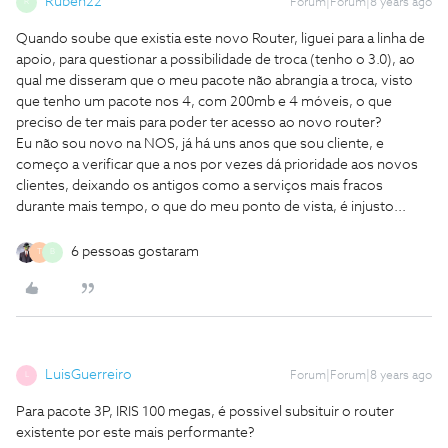
Ruben22
Forum|Forum|8 years ago
R
Quando soube que existia este novo Router, liguei para a linha de
apoio, para questionar a possibilidade de troca (tenho o 3.0), ao
qual me disseram que o meu pacote não abrangia a troca, visto
que tenho um pacote nos 4, com 200mb e 4 móveis, o que
preciso de ter mais para poder ter acesso ao novo router?
Eu não sou novo na NOS, já há uns anos que sou cliente, e
começo a verificar que a nos por vezes dá prioridade aos novos
clientes, deixando os antigos como a serviços mais fracos
durante mais tempo, o que do meu ponto de vista, é injusto...
6 pessoas gostaram
T
B
LuisGuerreiro
Forum|Forum|8 years ago
L
Para pacote 3P, IRIS 100 megas, é possivel subsituir o router
existente por este mais performante?