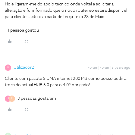
Hoje ligaram-me do apoio técnico onde voltei a solicitar a
alteração e fui informado que o novo router só estará disponível
para clientes actuais a partir de terça-feira 28 de Maio.
1 pessoa gostou
Utilizador2
Forum|Forum|8 years ago
U
Cliente com pacote 5 UMA internet 200 MB como posso pedir a
troca do actual HUB 3.0 para o 4.0? obrigado!
3 pessoas gostaram
S
P