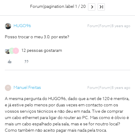
Forum|pagination.label 1 / 20
HUGO96
Forum|Forum|8 years ago
Posso trocar o meu 3.0. por este?
12 pessoas gostaram
B
L
Manuel Freitas
Forum|Forum|8 years ago
M
A mesma pergunta do HUGO96, dado que a net de 120 é mentira,
e já estive pelo menos por duas vezes em contacto com os
vossos serviços técnicos e não deu em nada. Tive de comprar
um cabo ethernet para ligar do router ao PC. Mas como é óbvio é
mais um cabo espalhado pela sala, mas e se for noutro local?
Como também não aceito pagar mais nada pela troca.