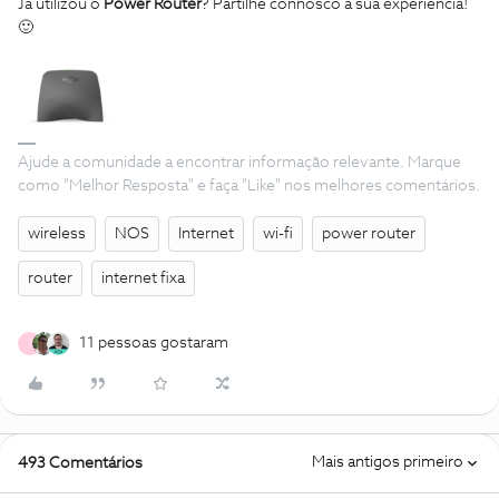
Já utilizou o
Power Router
? Partilhe connosco a sua experiência!
🙂
Ajude a comunidade a encontrar informação relevante. Marque
como "Melhor Resposta" e faça "Like" nos melhores comentários.
wireless
NOS
Internet
wi-fi
power router
router
internet fixa
11 pessoas gostaram
J
Mais antigos primeiro
493 Comentários