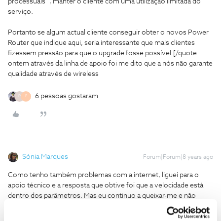
processuais" , manter o cliente com uma utilização limitada do
serviço.
Portanto se algum actual cliente conseguir obter o novos Power
Router que indique aqui, seria interessante que mais clientes
fizessem pressão para que o upgrade fosse possível.[/quote
ontem através da linha de apoio foi me dito que a nós não garante
qualidade através de wireless
6 pessoas gostaram
P
F
Sónia Marques
Forum|Forum|8 years ago
Como tenho também problemas com a internet, liguei para o
apoio técnico e a resposta que obtive foi que a velocidade está
dentro dos parâmetros. Mas eu continuo a queixar-me e não
trocam o router e lá está só com um novo contrato, mas como
não quero vou pedir o cancelamento do contrato por justa causa.