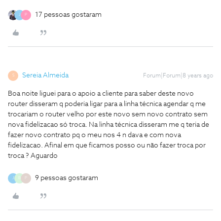
17 pessoas gostaram
J
P
Sereia Almeida
Forum|Forum|8 years ago
S
Boa noite liguei para o apoio a cliente para saber deste novo
router disseram q poderia ligar para a linha técnica agendar q me
trocariam o router velho por este novo sem novo contrato sem
nova fidelizacao só troca. Na linha técnica disseram me q teria de
fazer novo contrato pq o meu nos 4 n dava e com nova
fidelizacao. Afinal em que ficamos posso ou não fazer troca por
troca ? Aguardo
9 pessoas gostaram
J
B
P