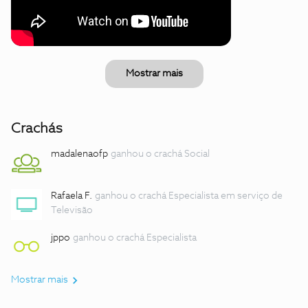
Mostrar mais
Crachás
madalenaofp
ganhou o crachá Social
Rafaela F.
ganhou o crachá Especialista em serviço de
Televisão
jppo
ganhou o crachá Especialista
Mostrar mais