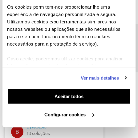
Os cookies permitem-nos proporcionar lhe uma
experiência de navegação personalizada e segura.
Utilizamos cookies e/ou ferramentas similares nos
Descubra as novidades de julho
nossos websites ou aplicações que são necessários
Precisa de ajuda?
para o seu bom funcionamento técnico (cookies
necessários para a prestação de serviço).
Caso aceite, poderemos utilizar cookies para analisar
informação estatística (cookies de analítica), adaptar
este serviço às suas preferências e apresentar-lhe
Ver mais detalhes
funcionalidades (cookies de personalização e
funcionalidade) e adaptar anúncios aos seus interesses
(cookies de publicidade personalizada). Pode gerir a
Hall of Fame de julho
Aceitar todos
utilização dos cookies clicando em "
Configurar
Guimas
Cookies
".
Configurar cookies
17 soluções
ByteSábio
13 soluções