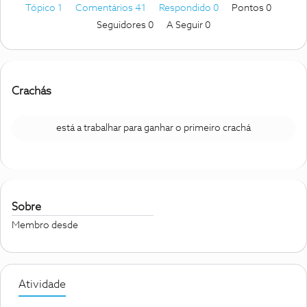
Tópico 1
Comentários 41
Respondido 0
Pontos 0
Seguidores
0
A Seguir
0
Crachás
está a trabalhar para ganhar o primeiro crachá
Sobre
Membro desde
Atividade