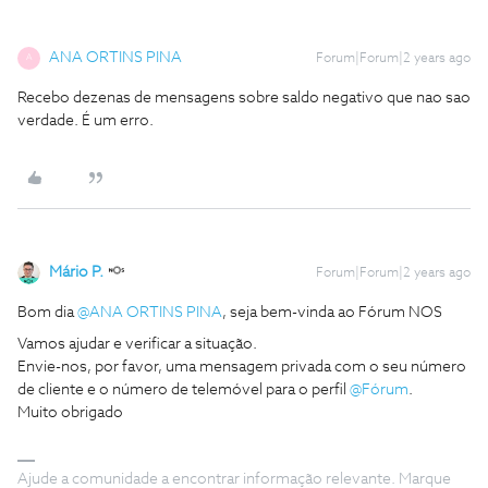
ANA ORTINS PINA
Forum|Forum|2 years ago
A
Recebo dezenas de mensagens sobre saldo negativo que nao sao
verdade. É um erro.
Mário P.
Forum|Forum|2 years ago
Bom dia
@ANA ORTINS PINA
, seja bem-vinda ao Fórum NOS
Vamos ajudar e verificar a situação.
Envie-nos, por favor, uma mensagem privada com o seu número
de cliente e o número de telemóvel para o perfil
@Fórum
.
Muito obrigado
Ajude a comunidade a encontrar informação relevante. Marque