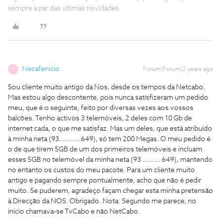
sempre a par das ultimas novidades.
Necafenicio
Forum|Forum|2 years ago
N
Sou cliente muito antigo da Nos, desde os tempos da Netcabo.
Mas estou algo descontente, pois nunca satisfizeram um pedido
meu, que é o seguinte, feito por diversas vezes aos vossos
balcões. Tenho activos 3 telemóveis, 2 deles com 10 Gb de
internet cada, o que me satisfaz. Mas um deles, que está atribuído
à minha neta (93………..649), só tem 200 Megas. O meu pedido é
o de que tirem 5GB de um dos primeiros telemóveis e incluam
esses 5GB no telemóvel da minha neta (93 ……… 649), mantendo
no entanto os custos do meu pacote. Para um cliente muito
antigo e pagando sempre pontualmente, acho que não é pedir
muito. Se puderem, agradeço façam chegar esta minha pretensão
à Direcção da NOS. Obrigado. Nota: Segundo me parece, no
início chamava-se TvCabo e não NetCabo.