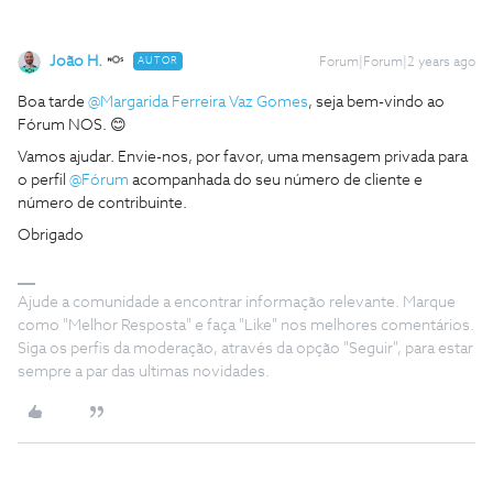
João H.
AUTOR
Forum|Forum|2 years ago
Boa tarde
@Margarida Ferreira Vaz Gomes
, seja bem-vindo ao
Fórum NOS. 😊
Vamos ajudar. Envie-nos, por favor, uma mensagem privada para
o perfil
@Fórum
acompanhada do seu número de cliente e
número de contribuinte.
Obrigado
Ajude a comunidade a encontrar informação relevante. Marque
como "Melhor Resposta" e faça "Like" nos melhores comentários.
Siga os perfis da moderação, através da opção "Seguir", para estar
sempre a par das ultimas novidades.