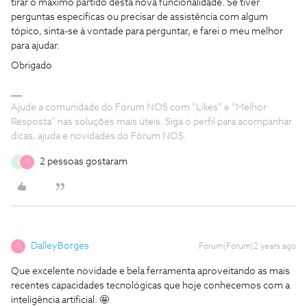
tirar o máximo partido desta nova funcionalidade. Se tiver
perguntas específicas ou precisar de assistência com algum
tópico, sinta-se à vontade para perguntar, e farei o meu melhor
para ajudar.
Obrigado
Ajude a comunidade do Fórum NOS com “Likes” e “Melhor
Resposta” nas soluções mais úteis. Siga o perfil para acompanhar
dicas, ajuda e novidades do Fórum NOS.
2 pessoas gostaram
M
D
DalleyBorges
Forum|Forum|2 years ago
D
Que excelente novidade e bela ferramenta aproveitando as mais
recentes capacidades tecnológicas que hoje conhecemos com a
inteligência artificial. 🤩