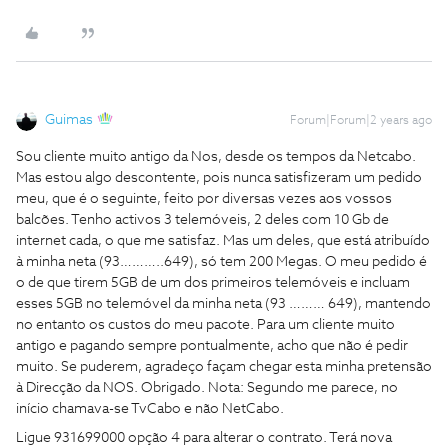
Guimas
Forum|Forum|2 years ago
Sou cliente muito antigo da Nos, desde os tempos da Netcabo.
Mas estou algo descontente, pois nunca satisfizeram um pedido
meu, que é o seguinte, feito por diversas vezes aos vossos
balcões. Tenho activos 3 telemóveis, 2 deles com 10 Gb de
internet cada, o que me satisfaz. Mas um deles, que está atribuído
à minha neta (93………..649), só tem 200 Megas. O meu pedido é
o de que tirem 5GB de um dos primeiros telemóveis e incluam
esses 5GB no telemóvel da minha neta (93 ……… 649), mantendo
no entanto os custos do meu pacote. Para um cliente muito
antigo e pagando sempre pontualmente, acho que não é pedir
muito. Se puderem, agradeço façam chegar esta minha pretensão
à Direcção da NOS. Obrigado. Nota: Segundo me parece, no
início chamava-se TvCabo e não NetCabo.
Ligue 931699000 opção 4 para alterar o contrato. Terá nova