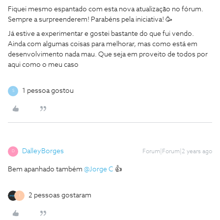
Fiquei mesmo espantado com esta nova atualização no fórum.
Sempre a surpreenderem! Parabéns pela iniciativa! 🥳
Já estive a experimentar e gostei bastante do que fui vendo.
Ainda com algumas coisas para melhorar, mas como está em
desenvolvimento nada mau. Que seja em proveito de todos por
aqui como o meu caso
1 pessoa gostou
S
DalleyBorges
Forum|Forum|2 years ago
D
Bem apanhado também
@Jorge C
👍
2 pessoas gostaram
I