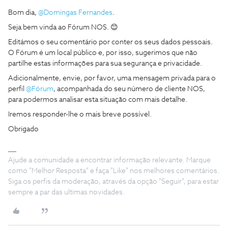
Bom dia,
@Domingas Fernandes
.
Seja bem vinda ao Fórum NOS. 😊
Editámos o seu comentário por conter os seus dados pessoais.
O Fórum é um local público e, por isso, sugerimos que não
partilhe estas informações para sua segurança e privacidade.
Adicionalmente, envie, por favor, uma mensagem privada para o
perfil
@Fórum
, acompanhada do seu número de cliente NOS,
para podermos analisar esta situação com mais detalhe.
Iremos responder-lhe o mais breve possível.
Obrigado
Ajude a comunidade a encontrar informação relevante. Marque
como "Melhor Resposta" e faça "Like" nos melhores comentários.
Siga os perfis da moderação, através da opção "Seguir", para estar
sempre a par das ultimas novidades.