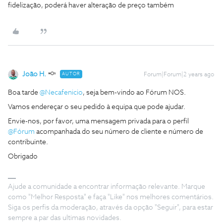
fidelização, poderá haver alteração de preço também
João H.
AUTOR
Forum|Forum|2 years ago
Boa tarde
@Necafenicio
, seja bem-vindo ao Fórum NOS.
Vamos endereçar o seu pedido à equipa que pode ajudar.
Envie-nos, por favor, uma mensagem privada para o perfil
@Fórum
acompanhada do seu número de cliente e número de
contribuinte.
Obrigado
Ajude a comunidade a encontrar informação relevante. Marque
como "Melhor Resposta" e faça "Like" nos melhores comentários.
Siga os perfis da moderação, através da opção "Seguir", para estar
sempre a par das ultimas novidades.