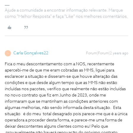
Ajude a comunidade a encontrar informação relevante. Marque
como "Melhor Resposta" e faça "Like" nos melhores comentários.
Carla Gonçalves22
Forum|Forum|2 years ago
C
Fica o meu descontentamento com a NOS, recentemente
apercebi-me de que me eram cobradas as MMS, liguei para
esclarecer a situação e disseram-se que houve alteração das
condições e que desde algum tempo que as MMS não estão
incluídas nos pacotes, verifico que realmente não estão incluídas
no novo contrato que fiz em Junho de 2023, onde me
informaram que se mantinham as condições anteriores com
algumas melhorias, não sendo informada desta situação. Esta
situação é do meu total desagrado pois parece-me que é a única
operadora a proceder desta forma, e parece-me uma forma de
deixar descontentes alguns clientes como eu! Pelo que
provavelmente não haverá renovação do próximo contrato.