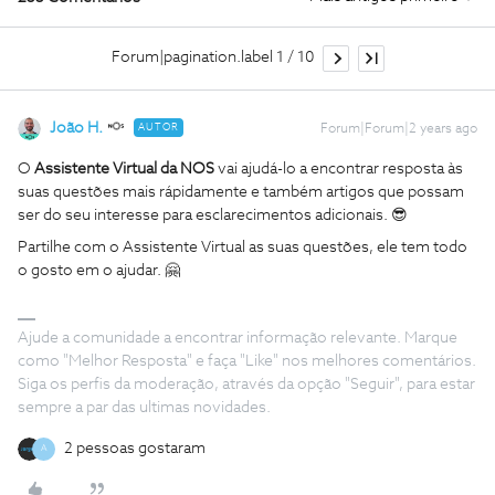
Forum|pagination.label 1 / 10
João H.
AUTOR
Forum|Forum|2 years ago
O
Assistente Virtual da NOS
vai ajudá-lo a encontrar resposta às
suas questões mais rápidamente e também artigos que possam
ser do seu interesse para esclarecimentos adicionais. 😎
Partilhe com o Assistente Virtual as suas questões, ele tem todo
o gosto em o ajudar. 🤗
Ajude a comunidade a encontrar informação relevante. Marque
como "Melhor Resposta" e faça "Like" nos melhores comentários.
Siga os perfis da moderação, através da opção "Seguir", para estar
sempre a par das ultimas novidades.
2 pessoas gostaram
A