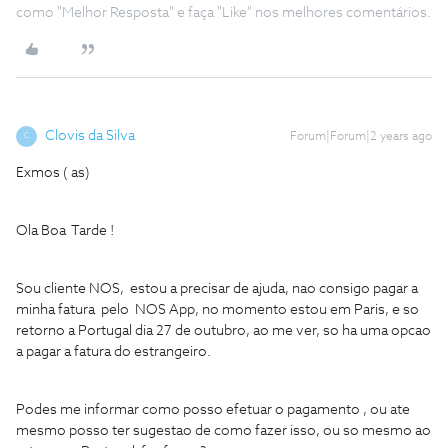
como "Melhor Resposta" e faça "Like" nos melhores comentários.
Clovis da Silva
Forum|Forum|2 years ago
C
Exmos ( as)
Ola Boa Tarde !
Sou cliente NOS, estou a precisar de ajuda, nao consigo pagar a
minha fatura pelo NOS App, no momento estou em Paris, e so
retorno a Portugal dia 27 de outubro, ao me ver, so ha uma opcao
a pagar a fatura do estrangeiro.
Podes me informar como posso efetuar o pagamento , ou ate
mesmo posso ter sugestao de como fazer isso, ou so mesmo ao