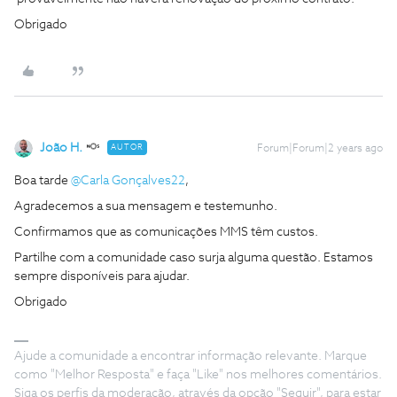
Obrigado
João H.
AUTOR
Forum|Forum|2 years ago
Boa tarde
@Carla Gonçalves22
,
Agradecemos a sua mensagem e testemunho.
Confirmamos que as comunicações MMS têm custos.
Partilhe com a comunidade caso surja alguma questão. Estamos
sempre disponíveis para ajudar.
Obrigado
Ajude a comunidade a encontrar informação relevante. Marque
como "Melhor Resposta" e faça "Like" nos melhores comentários.
Siga os perfis da moderação, através da opção "Seguir", para estar