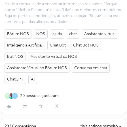
Ajude a comunidade a encontrar informação relevante. Marque
como "Melhor Resposta" e faça "Like" nos melhores comentários.
Siga os perfis da moderação, através da opção "Seguir", para estar
sempre a par das ultimas novidades.
Fórum NOS
NOS
ajuda
chat
Assistente virtual
Inteligência Artificial
Chat Bot
Chat Bot NOS
Bot NOS
Assistente Virtual da NOS
Assistente Virtual no Fórum NOS
Conversa em chat
ChatGPT
AI
20 pessoas gostaram
M
S
Mais antigos primeiro
233 Comentários