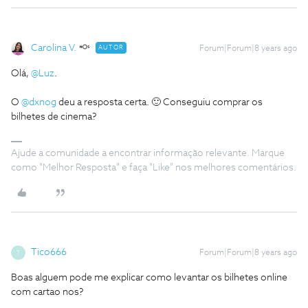
Carolina V.
AUTOR
Forum|Forum|8 years ago
Olá,
@Luz
.
O
@dxnog
deu a resposta certa. 🙂 Conseguiu comprar os
bilhetes de cinema?
Ajude a comunidade a encontrar informação relevante. Marque
como "Melhor Resposta" e faça "Like" nos melhores comentários.
Tico666
Forum|Forum|8 years ago
T
Boas alguem pode me explicar como levantar os bilhetes online
com cartao nos?