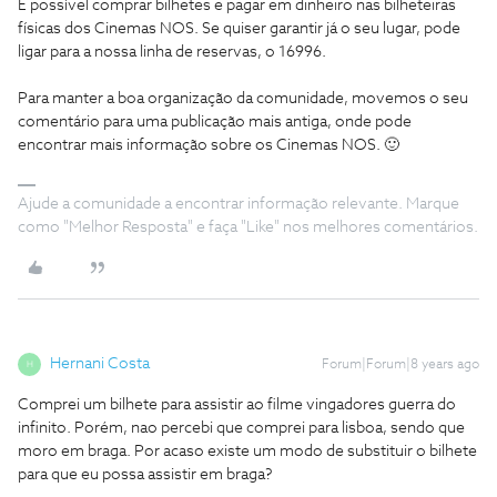
É possível comprar bilhetes e pagar em dinheiro nas bilheteiras
físicas dos Cinemas NOS. Se quiser garantir já o seu lugar, pode
ligar para a nossa linha de reservas, o 16996.
Para manter a boa organização da comunidade, movemos o seu
comentário para uma publicação mais antiga, onde pode
encontrar mais informação sobre os Cinemas NOS. 🙂
Ajude a comunidade a encontrar informação relevante. Marque
como "Melhor Resposta" e faça "Like" nos melhores comentários.
Hernani Costa
Forum|Forum|8 years ago
H
Comprei um bilhete para assistir ao filme vingadores guerra do
infinito. Porém, nao percebi que comprei para lisboa, sendo que
moro em braga. Por acaso existe um modo de substituir o bilhete
para que eu possa assistir em braga?