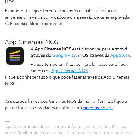
NOS.
Experimente algo diferente e ao invés da habitual festa de
aniversário, leve os convidados a uma sessão de cinema privada.
🙂
Escolha o filme e aproveite!
App Cinemas NOS
A
App Cinemas NOS
está disponível para
Android
através do
Google Play
, e
iOS através da
App Store
.
Poupe tempo em filas, compre bilhetes para ir ao
cinema na
App Cinemas NOS
.
Fique a conhecer tudo o que pode fazer através da App Cinemas
NOS:
Assista aos filmes dos Cinemas NOS da melhor forma e fique a
par de todas as novidades e estreias em
cinemas.nos.pt
Ajude a comunidade a encontrar informação relevante. Marque
como "Melhor Resposta" e faça "Like" nos melhores comentários.