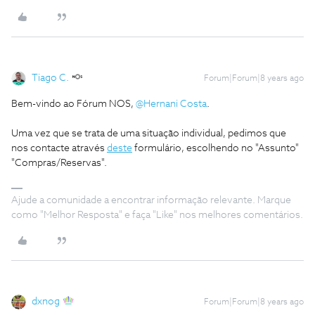
Tiago C.
Forum|Forum|8 years ago
Bem-vindo ao Fórum NOS,
@Hernani Costa
.
Uma vez que se trata de uma situação individual, pedimos que
nos contacte através
deste
formulário, escolhendo no "Assunto"
"Compras/Reservas".
Ajude a comunidade a encontrar informação relevante. Marque
como "Melhor Resposta" e faça "Like" nos melhores comentários.
dxnog
Forum|Forum|8 years ago