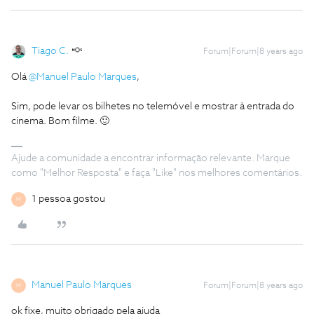
Tiago C.
Forum|Forum|8 years ago
Olá
@Manuel Paulo Marques
,
Sim, pode levar os bilhetes no telemóvel e mostrar à entrada do
cinema. Bom filme. 🙂
Ajude a comunidade a encontrar informação relevante. Marque
como "Melhor Resposta" e faça "Like" nos melhores comentários.
1 pessoa gostou
M
Manuel Paulo Marques
Forum|Forum|8 years ago
M
ok fixe, muito obrigado pela ajuda