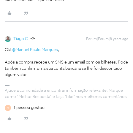
bilhetes ou não....que confusao
Tiago C.
Forum|Forum|8 years ago
Olá
@Manuel Paulo Marques
,
Após a compra recebe um SMS e um email com os bilhetes. Pode
também confirmar na sua conta bancária se lhe foi descontado
algum valor.
Ajude a comunidade a encontrar informação relevante. Marque
como "Melhor Resposta" e faça "Like" nos melhores comentários.
1 pessoa gostou
M