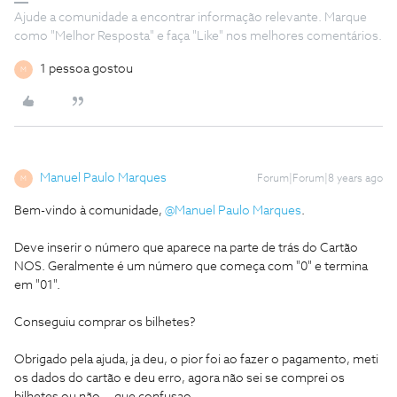
Ajude a comunidade a encontrar informação relevante. Marque
como "Melhor Resposta" e faça "Like" nos melhores comentários.
1 pessoa gostou
M
Manuel Paulo Marques
Forum|Forum|8 years ago
M
Bem-vindo à comunidade,
@Manuel Paulo Marques
.
Deve inserir o número que aparece na parte de trás do Cartão
NOS. Geralmente é um número que começa com "0" e termina
em "01".
Conseguiu comprar os bilhetes?
Obrigado pela ajuda, ja deu, o pior foi ao fazer o pagamento, meti
os dados do cartão e deu erro, agora não sei se comprei os