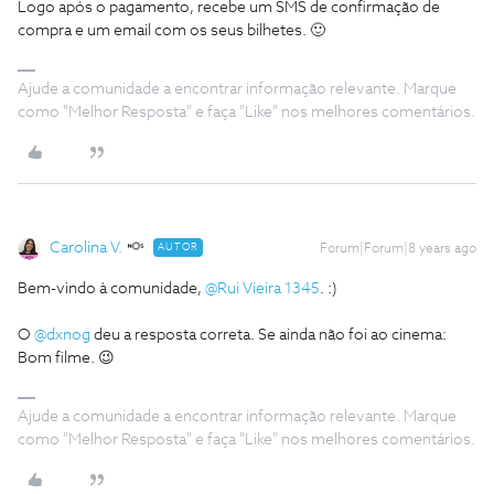
Logo após o pagamento, recebe um SMS de confirmação de
compra e um email com os seus bilhetes. 🙂
Ajude a comunidade a encontrar informação relevante. Marque
como "Melhor Resposta" e faça "Like" nos melhores comentários.
Carolina V.
AUTOR
Forum|Forum|8 years ago
Bem-vindo à comunidade,
@Rui Vieira 1345
. :)
O
@dxnog
deu a resposta correta. Se ainda não foi ao cinema:
Bom filme. 😉
Ajude a comunidade a encontrar informação relevante. Marque
como "Melhor Resposta" e faça "Like" nos melhores comentários.