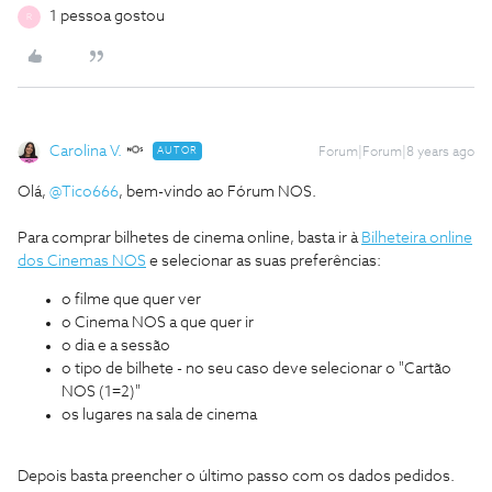
1 pessoa gostou
R
Carolina V.
AUTOR
Forum|Forum|8 years ago
Olá,
@Tico666
, bem-vindo ao Fórum NOS.
Para comprar bilhetes de cinema online, basta ir à
Bilheteira online
dos Cinemas NOS
e selecionar as suas preferências:
o filme que quer ver
o Cinema NOS a que quer ir
o dia e a sessão
o tipo de bilhete - no seu caso deve selecionar o "Cartão
NOS (1=2)"
os lugares na sala de cinema
Depois basta preencher o último passo com os dados pedidos.