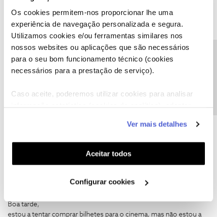
Os cookies permitem-nos proporcionar lhe uma
experiência de navegação personalizada e segura.
Utilizamos cookies e/ou ferramentas similares nos
Carolina V.
AUTOR
Forum|Forum|8 years ago
nossos websites ou aplicações que são necessários
Precisa de ajuda?
para o seu bom funcionamento técnico (cookies
Olá,
@HugoBaca791
.
necessários para a prestação de serviço).
Agradecemos as suas sugestões. Saiba tudo sobre os Cinemas
NOS aqui. 🙂
Caso aceite, poderemos utilizar cookies para analisar
informação estatística (cookies de analítica), adaptar
este serviço às suas preferências e apresentar-lhe
Ajude a comunidade a encontrar informação relevante. Marque
Ver mais detalhes
como "Melhor Resposta" e faça "Like" nos melhores comentários.
funcionalidades (cookies de personalização e
funcionalidade) e adaptar anúncios aos seus interesses
(cookies de publicidade personalizada). Pode gerir a
Aceitar todos
utilização dos cookies clicando em "
Configurar
Cookies
".
Configurar cookies
Manuel Paulo Marques
Forum|Forum|8 years ago
M
Boa tarde,
estou a tentar comprar bilhetes para o cinema, mas não estou a