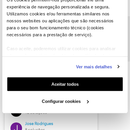
experiência de navegação personalizada e segura.
Utilizamos cookies e/ou ferramentas similares nos
nossos websites ou aplicações que são necessários
Descubra as novidades de junho
Precisa de ajuda?
para o seu bom funcionamento técnico (cookies
necessários para a prestação de serviço).
Caso aceite, poderemos utilizar cookies para analisar
informação estatística (cookies de analítica), adaptar
este serviço às suas preferências e apresentar-lhe
Ver mais detalhes
funcionalidades (cookies de personalização e
funcionalidade) e adaptar anúncios aos seus interesses
(cookies de publicidade personalizada). Pode gerir a
Aceitar todos
utilização dos cookies clicando em "
Configurar
Hall of Fame de junho
Cookies
".
Configurar cookies
Guimas
12 soluções
Jose Rodrigues