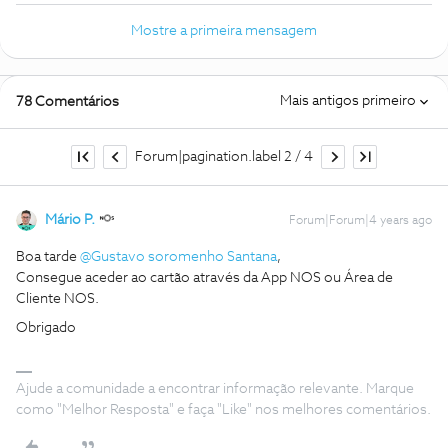
Mostre a primeira mensagem
Mais antigos primeiro
78 Comentários
Forum|pagination.label 2 / 4
Mário P.
Forum|Forum|4 years ago
Boa tarde
@Gustavo soromenho Santana
,
Consegue aceder ao cartão através da App NOS ou Área de
Cliente NOS.
Obrigado
Ajude a comunidade a encontrar informação relevante. Marque
como "Melhor Resposta" e faça "Like" nos melhores comentários.