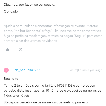
Diga-nos, por favor, se conseguiu.
Obrigado
Ajude a comunidade a encontrar informação relevante. Marque
como "Melhor Resposta" e faça "Like" nos melhores comentários.
Siga os perfis da moderação, através da opção "Seguir", para estar
sempre a par das ultimas novidades.
Lúcia_Sequeira1982
Forum|Forum|3 years ago
L
Boa noite
Tenho 2 telemóveis com o tarifário NOS KIDS e como pouco
percebo disto inseri apenas 10 números e bloquei os números de
1 dos telemóveis.
Só depois percebi que os números que meti no primeiro