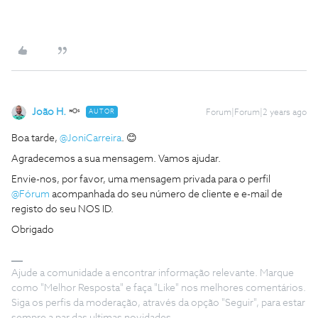
João H.
AUTOR
Forum|Forum|2 years ago
Boa tarde,
@JoniCarreira
. 😊
Agradecemos a sua mensagem. Vamos ajudar.
Envie-nos, por favor, uma mensagem privada para o perfil
@Fórum
acompanhada do seu número de cliente e e-mail de
registo do seu NOS ID.
Obrigado
Ajude a comunidade a encontrar informação relevante. Marque
como "Melhor Resposta" e faça "Like" nos melhores comentários.
Siga os perfis da moderação, através da opção "Seguir", para estar
sempre a par das ultimas novidades.