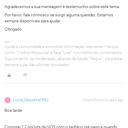
Agradecemos a sua mensagem e testemunho sobre este tema.
Por favor, fale connosco se surgir alguma questão. Estamos
sempre disponíveis para ajudar.
Obrigado
Ajude a comunidade a encontrar informação relevante. Marque
como "Melhor Resposta" e faça "Like" nos melhores comentários.
Siga os perfis da moderação, através da opção "Seguir", para estar
sempre a par das ultimas novidades.
Lúcia_Sequeira1982
Forum|Forum|3 years ago
L
Boa tarde
Comprei 2 Cool kits da NOS com o tarifário pré pago e quando