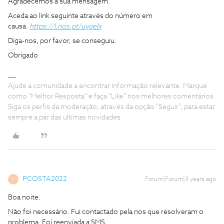
Agradecemos a sua mensagem.
Aceda ao link seguinte através do número em
causa.
https://I.nos.pt/uygelx
Diga-nos, por favor, se conseguiu.
Obrigado
Ajude a comunidade a encontrar informação relevante. Marque
como "Melhor Resposta" e faça "Like" nos melhores comentários.
Siga os perfis da moderação, através da opção "Seguir", para estar
sempre a par das ultimas novidades.
PCOSTA2022
Forum|Forum|3 years ago
P
Boa noite.
Não foi necessário. Fui contactado pela nos que resolveram o
problema. Foi reenviada a SMS.