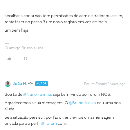
secalhar a conta não tem permissões de administrador ou assim,
tenta fazer no passo 3 um novo registo em vez de login.
um bem haja
O amigo Bruno ajuda
João H.
AUTOR
Forum|Forum|2 years ago
Boa tarde
@Nuno Farinha
, seja bem-vindo ao Fórum NOS.
Agradecemos a sua mensagem. O
@Bruno Aleixo
deu uma boa
ajuda.
Se a situação persistir, por favor, envie-nos uma mensagem
privada para o perfil
@Fórum
com: