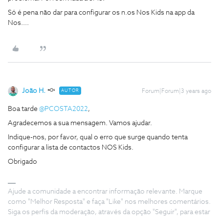
Só é pena não dar para configurar os n.os Nos Kids na app da
Nos....
João H.
AUTOR
Forum|Forum|3 years ago
Boa tarde
@PCOSTA2022
,
Agradecemos a sua mensagem. Vamos ajudar.
Indique-nos, por favor, qual o erro que surge quando tenta
configurar a lista de contactos NOS Kids.
Obrigado
Ajude a comunidade a encontrar informação relevante. Marque
como "Melhor Resposta" e faça "Like" nos melhores comentários.
Siga os perfis da moderação, através da opção "Seguir", para estar