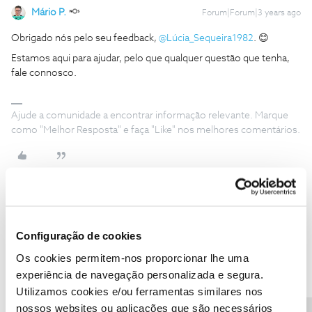
Mário P.
Forum|Forum|3 years ago
Obrigado nós pelo seu feedback,
@Lúcia_Sequeira1982
. 😊
Estamos aqui para ajudar, pelo que qualquer questão que tenha,
fale connosco.
Ajude a comunidade a encontrar informação relevante. Marque
como "Melhor Resposta" e faça "Like" nos melhores comentários.
Mário P.
Forum|Forum|3 years ago
Configuração de cookies
Bom dia
@Lúcia_Sequeira1982
,
Movemos o seu comentário para o artigo onde tinha dado o
Os cookies permitem-nos proporcionar lhe uma
feedback de resolução.
experiência de navegação personalizada e segura.
Deste modo, garantimos a boa organização do Fórum NOS e da
Utilizamos cookies e/ou ferramentas similares nos
informação.
nossos websites ou aplicações que são necessários