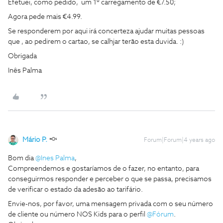
Efetuei, como pedido, um 1º carregamento de €7.50;
Agora pede mais €4.99.
Se responderem por aqui irá concerteza ajudar muitas pessoas
que , ao pedirem o cartao, se calhjar terão esta duvida. :)
Obrigada
Inês Palma
Mário P.
Forum|Forum|4 years ago
Bom dia
@Ines Palma
,
Compreendemos e gostaríamos de o fazer, no entanto, para
conseguirmos responder e perceber o que se passa, precisamos
de verificar o estado da adesão ao tarifário.
Envie-nos, por favor, uma mensagem privada com o seu número
de cliente ou número NOS Kids para o perfil
@Fórum
.