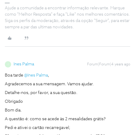
Ajude a comunidade a encontrar informação relevante. Marque
como "Melhor Resposta" e faça "Like" nos melhores comentários.
Siga os perfis da moderação, através da opção "Seguir", para estar
sempre a par das ultimas novidades.
Ines Palma
Forum|Forum|4 years ago
I
Boa tarde
@Ines Palma
,
Agradecemos a sua mensagem. Vamos ajudar.
Detalhe-nos, por favor, a sua questão.
Obrigado
Bom dia.
A questão é: como se acede às 2 mesalidades grátis?
Pedi e ativei o cartão recarregavel;