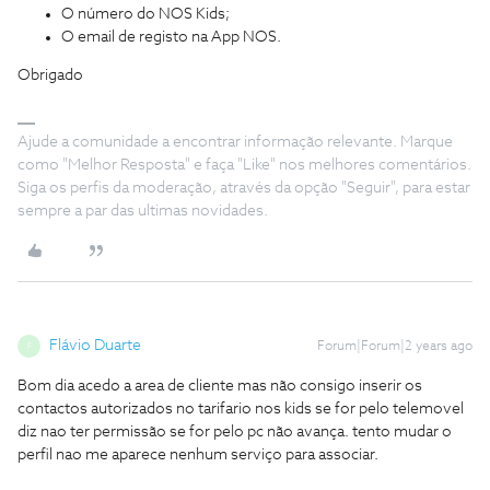
O número do NOS Kids;
O email de registo na App NOS.
Obrigado
Ajude a comunidade a encontrar informação relevante. Marque
como "Melhor Resposta" e faça "Like" nos melhores comentários.
Siga os perfis da moderação, através da opção "Seguir", para estar
sempre a par das ultimas novidades.
Flávio Duarte
Forum|Forum|2 years ago
F
Bom dia acedo a area de cliente mas não consigo inserir os
contactos autorizados no tarifario nos kids se for pelo telemovel
diz nao ter permissão se for pelo pc não avança. tento mudar o
perfil nao me aparece nenhum serviço para associar.