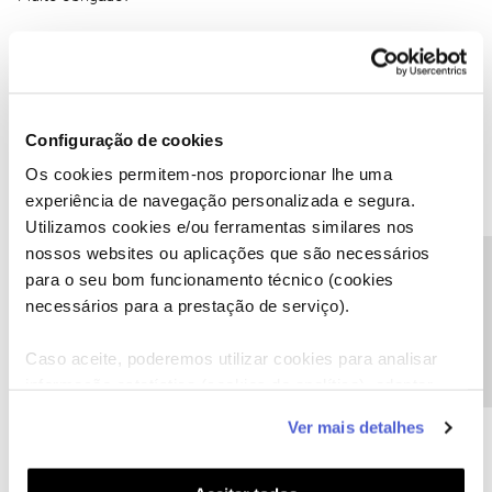
Ajude a comunidade a encontrar informação relevante. Marque
como "Melhor Resposta" e faça "Like" nos melhores comentários.
Configuração de cookies
Os cookies permitem-nos proporcionar lhe uma
experiência de navegação personalizada e segura.
Jolica
Forum|Forum|6 years ago
Utilizamos cookies e/ou ferramentas similares nos
J
nossos websites ou aplicações que são necessários
Limitar as chamadas feitas a 10 números é compreensivel, agora
Precisa de ajuda?
para o seu bom funcionamento técnico (cookies
limitar receber chamadas de 10 números já não me parece tão
necessários para a prestação de serviço).
compreensivel.
Obrigado
Caso aceite, poderemos utilizar cookies para analisar
informação estatística (cookies de analítica), adaptar
este serviço às suas preferências e apresentar-lhe
Ver mais detalhes
funcionalidades (cookies de personalização e
funcionalidade) e adaptar anúncios aos seus interesses
(cookies de publicidade personalizada). Pode gerir a