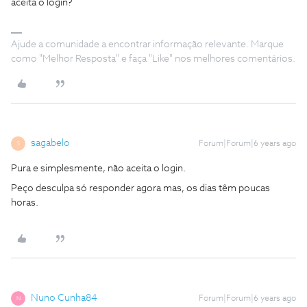
aceita o login?
Ajude a comunidade a encontrar informação relevante. Marque
como "Melhor Resposta" e faça "Like" nos melhores comentários.
sagabelo
Forum|Forum|6 years ago
S
Pura e simplesmente, não aceita o login.
Peço desculpa só responder agora mas, os dias têm poucas
horas.
Nuno Cunha84
Forum|Forum|6 years ago
N