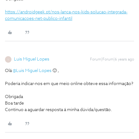
https://androidgeek.pt/nos-lanca-nos-kids-solucao-integrada-
comunicacoes-net-publico-infantil
Luis Miguel Lopes
Forum|Forum|6 years ago
L
Olá
@Luis Miguel Lopes
🙂 ,
Poderia indicar-nos em que meio online obteve essa informação?
Obrigada
Boa tarde
Continuo a aguardar resposta á minha dúvida/questão.