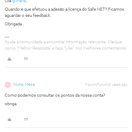
Olá
@JFaria
,
Quando é que efetuou a adesão à licença do Safe NET? Ficamos
aguardar o seu feedback.
Obrigada
Ajude a comunidade a encontrar informação relevante. Marque
como "Melhor Resposta" e faça "Like" nos melhores comentários.
Nuno Meca
Forum|Forum|6 years ago
N
Como podemos consultar os pontos da nossa conta?
obriga