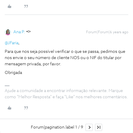
Ana P.
Forum|Forum|6 years ago
@JFaria
,
Para que nos seja possível verificar o que se passa, pedimos que
nos envie o seu número de cliente NOS ou o NIF do titular por
mensagem privada, por favor.
Obrigada
Ajude a comunidade a encontrar informação relevante. Marque
como "Melhor Resposta" e faça "Like" nos melhores comentários.
Forum|pagination.label 1 / 9