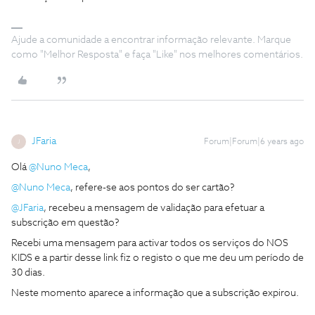
Ajude a comunidade a encontrar informação relevante. Marque
como "Melhor Resposta" e faça "Like" nos melhores comentários.
JFaria
Forum|Forum|6 years ago
J
Olá
@Nuno Meca
,
@Nuno Meca
, refere-se aos pontos do ser cartão?
@JFaria
, recebeu a mensagem de validação para efetuar a
subscrição em questão?
Recebi uma mensagem para activar todos os serviços do NOS
KIDS e a partir desse link fiz o registo o que me deu um período de
30 dias.
Neste momento aparece a informação que a subscrição expirou.