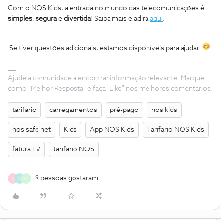
Com o NOS Kids, a entrada no mundo das telecomunicações é
simples
,
segura
e
divertida
! Saiba mais e adira
aqui
.
Se tiver questões adicionais, estamos disponíveis para ajudar.
Ajude a comunidade a encontrar informação relevante. Marque
como "Melhor Resposta" e faça "Like" nos melhores comentários.
tarifario
carregamentos
pré-pago
nos kids
nos safe net
Kids
App NOS Kids
Tarifario NOS Kids
fatura TV
tarifário NOS
9 pessoas gostaram
S
N
M