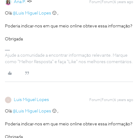
Ana P.
Forum|Forum|6 years ago
Olá
@Luis Miguel Lopes
🙂 ,
Poderia indicar-nos em que meio online obteve essa informação?
Obrigada
Ajude a comunidade a encontrar informação relevante. Marque
como "Melhor Resposta" e faça "Like" nos melhores comentários.
Luis Miguel Lopes
Forum|Forum|6 years ago
L
Olá
@Luis Miguel Lopes
🙂 ,
Poderia indicar-nos em que meio online obteve essa informação?
Obrigada