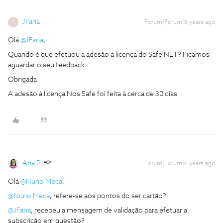
JFaria
Forum|Forum|6 years ago
J
Olá
@JFaria
,
Quando é que efetuou a adesão à licença do Safe NET? Ficamos
aguardar o seu feedback.
Obrigada
A adesão à licença Nos Safe foi feita à cerca de 30 dias
Ana P.
Forum|Forum|6 years ago
Olá
@Nuno Meca
,
@Nuno Meca
, refere-se aos pontos do ser cartão?
@JFaria
, recebeu a mensagem de validação para efetuar a
subscrição em questão?