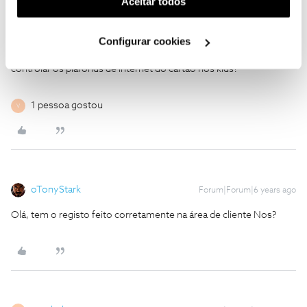
Aceitar todos
sagabelo
Forum|Forum|6 years ago
S
utilização dos cookies clicando em "
Configurar
É tudo muito bonito mas, após instalar a app safe net, não me
Cookies
".
Configurar cookies
aceita os dados que uso no meu login na área de cliente. Como
então poderei fazer para utilizar o nos safe net para enfim,
controlar os plafonds de internet do cartão nos kids?
1 pessoa gostou
V
oTonyStark
Forum|Forum|6 years ago
Olá, tem o registo feito corretamente na área de cliente Nos?