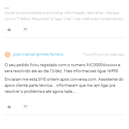
Ajude a comunidade a encontrar informação relevante. Marque
como "Melhor Resposta" e faça "Like" nos melhores comentários.
jose manuel gomes ferreira
Forum|Forum|6 years ago
J
O seu pedido ficou registado com o numero INC00004xxxxxx e
sera resolvido ate ao dia 13/dez. Mais informacoes ligue 16990.
Enviaram me esta SMS ontem após conversa com. Assistente do
apoio cliente parte técnica ...informaram que me iam ligar pra
resolver o problema e até agora nada....