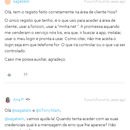
sagabelo
Forum|Forum|6 years ago
S
Olá, tem o registo feito corretamente na área de cliente Nos?
O único registo que tenho, é o que uso para aceder à área de
cliente, usar a fonzon, usar a “mnha net “. A promessa aquando
me venderam o serviço nós kis, era que, ir buscar a app, instalar,
usar o meu login e pronta a usar. Como citei, não me aceita o
login seja em que telefone for. O que irá controlar ou o que vai ser
controlado.
Caso me possa auxiliar, agradeço.
Ana P.
Forum|Forum|6 years ago
Olá
@sagabelo
e
@oTonyStark
,
@sagabelo
, vamos ajudá-la! Quando tenta aceder com as suas
credenciais qual é a mensagem de erro que lhe aparece? Não