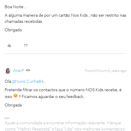
Boa Noite…
A alguma maneira de por um cartão Nos Kids , não ser restrito nas
chamadas recebidas.
Obrigado
Ana P.
Forum|Forum|6 years ago
Olá
@Nuno Cunha84
,
Pretende filtrar os contactos que o número NOS Kids recebe, é
isso
? Ficamos aguardar o seu feedback.
Obrigada
Ajude a comunidade a encontrar informação relevante. Marque
como "Melhor Resposta" e faça "Like" nos melhores comentários.