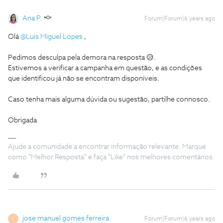
Ana P.
Forum|Forum|6 years ago
Olá
@Luis Miguel Lopes
,
Pedimos desculpa pela demora na resposta 😥.
Estivemos a verificar a campanha em questão, e as condições
que identificou já não se encontram disponíveis.
Caso tenha mais alguma dúvida ou sugestão, partilhe connosco.
Obrigada
Ajude a comunidade a encontrar informação relevante. Marque
como "Melhor Resposta" e faça "Like" nos melhores comentários.
jose manuel gomes ferreira
Forum|Forum|6 years ago
J