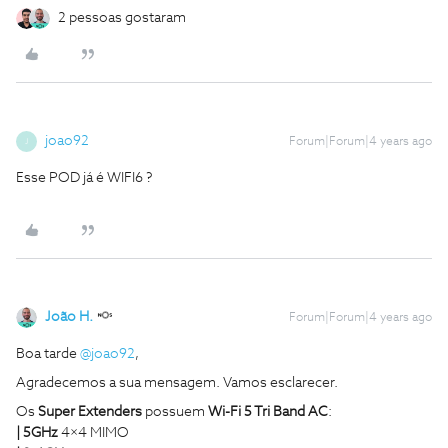
2 pessoas gostaram
joao92
Forum|Forum|4 years ago
J
Esse POD já é WIFI6 ?
João H.
Forum|Forum|4 years ago
Boa tarde
@joao92
,
Agradecemos a sua mensagem. Vamos esclarecer.
Os
Super Extenders
possuem
Wi-Fi 5
Tri
Band AC
:
|
5GHz
4×4 MIMO