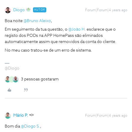
Diogo
AUTOR
Forum|Forum|4 years ago
Boa noite
@Bruno Aleixo
,
Em seguimento da tua questão, o
@João H.
esclarece que o
registo dos PODs na APP HomePass são eliminados
automaticamente assim que removidos da conta do cliente.
No meu caso tratou-se de um erro de sistema.
@Diogo
3 pessoas gostaram
M
Mário P.
Forum|Forum|4 years ago
Bom dia
@Diogo S.
,