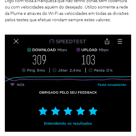
Digo com toda a franqueza que não tenho zonas sem cobertura
ou com velocidades aquém do desejado. Utilizo somente a rede
da Plume e através do Wi-Fi as velocidades em todas as divisões
pelos testes que efetuei rondam sempre estes valores: