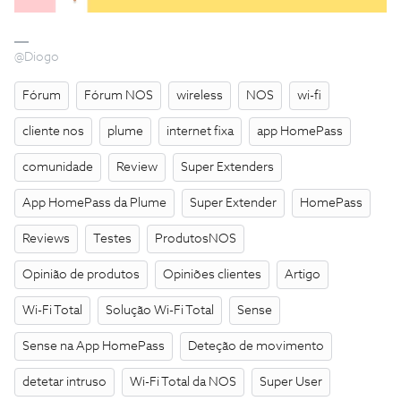
@Diogo
Fórum
Fórum NOS
wireless
NOS
wi-fi
cliente nos
plume
internet fixa
app HomePass
comunidade
Review
Super Extenders
App HomePass da Plume
Super Extender
HomePass
Reviews
Testes
ProdutosNOS
Opinião de produtos
Opiniões clientes
Artigo
Wi-Fi Total
Solução Wi-Fi Total
Sense
Sense na App HomePass
Deteção de movimento
detetar intruso
Wi-Fi Total da NOS
Super User