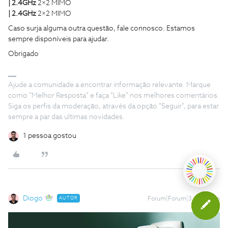
|
2.4GHz
2×2 MIMO
|
2.4GHz
2×2 MIMO
Caso surja alguma outra questão, fale connosco. Estamos
sempre disponíveis para ajudar.
Obrigado
Ajude a comunidade a encontrar informação relevante. Marque
como "Melhor Resposta" e faça "Like" nos melhores comentários.
Siga os perfis da moderação, através da opção "Seguir", para estar
sempre a par das ultimas novidades.
1 pessoa gostou
Diogo
AUTOR
Forum|Forum|3 years ago