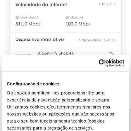
Configuração de cookies
Os cookies permitem-nos proporcionar lhe uma
experiência de navegação personalizada e segura.
Tamanho e Construção
Utilizamos cookies e/ou ferramentas similares nos
nossos websites ou aplicações que são necessários
Bastante maiores e firmes, afinal são Super está no nome. 😄 O
para o seu bom funcionamento técnico (cookies
tamanho permite-lhes serem mais potentes. A cor mantêm-se
necessários para a prestação de serviço).