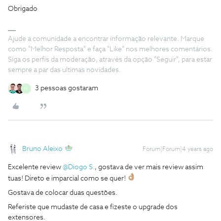
Obrigado
Ajude a comunidade a encontrar informação relevante. Marque
como "Melhor Resposta" e faça "Like" nos melhores comentários.
Siga os perfis da moderação, através da opção "Seguir", para estar
sempre a par das ultimas novidades.
3 pessoas gostaram
M
Bruno Aleixo
Forum|Forum|4 years ago
Excelente review
@Diogo S.
, gostava de ver mais review assim
tuas! Direto e imparcial como se quer!
Gostava de colocar duas questões.
Referiste que mudaste de casa e fizeste o upgrade dos
extensores.