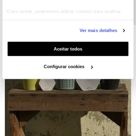
Precisa de ajuda?
branca e contam com 2 entradas ethernet (RJ45) o que é ótimo
para algumas situações.
Caso aceite, poderemos utilizar cookies para analisar
informação estatística (cookies de analítica), adaptar
este serviço às suas preferências e apresentar-lhe
Ver mais detalhes
funcionalidades (cookies de personalização e
funcionalidade) e adaptar anúncios aos seus interesses
(cookies de publicidade personalizada). Pode gerir a
Aceitar todos
utilização dos cookies clicando em "
Configurar
Cookies
".
Configurar cookies