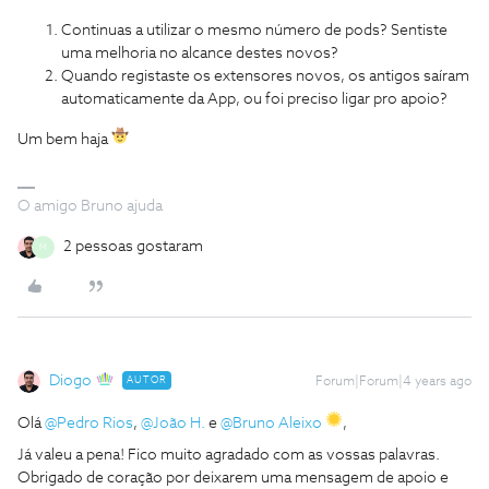
Continuas a utilizar o mesmo número de pods? Sentiste
uma melhoria no alcance destes novos?
Quando registaste os extensores novos, os antigos saíram
automaticamente da App, ou foi preciso ligar pro apoio?
Um bem haja
O amigo Bruno ajuda
2 pessoas gostaram
M
Diogo
AUTOR
Forum|Forum|4 years ago
Olá
@Pedro Rios
,
@João H.
e
@Bruno Aleixo
,
Já valeu a pena! Fico muito agradado com as vossas palavras.
Obrigado de coração por deixarem uma mensagem de apoio e