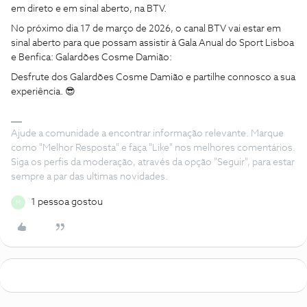
em direto e em sinal aberto, na BTV.
No próximo dia 17 de março de 2026, o canal BTV vai estar em
sinal aberto para que possam assistir à Gala Anual do Sport Lisboa
e Benfica: Galardões Cosme Damião:
Desfrute dos Galardões Cosme Damião e partilhe connosco a sua
experiência. 😎
Ajude a comunidade a encontrar informação relevante. Marque
como "Melhor Resposta" e faça "Like" nos melhores comentários.
Siga os perfis da moderação, através da opção "Seguir", para estar
sempre a par das ultimas novidades.
1 pessoa gostou
M