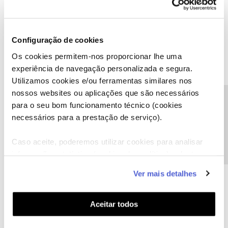
Ajude a comunidade a encontrar informação relevante. Marque
como "Melhor Resposta" e faça "Like" nos melhores comentários.
Siga os perfis da moderação, através da opção "Seguir", para estar
sempre a par das ultimas novidades.
Configuração de cookies
6 pessoas gostaram
A
Os cookies permitem-nos proporcionar lhe uma
experiência de navegação personalizada e segura.
Utilizamos cookies e/ou ferramentas similares nos
nossos websites ou aplicações que são necessários
Precisa de ajuda?
para o seu bom funcionamento técnico (cookies
DalleyBorges
Forum|Forum|1 year ago
necessários para a prestação de serviço).
D
Nunca falham 😁
Caso aceite, poderemos utilizar cookies para analisar
informação estatística (cookies de analítica), adaptar
1 pessoa gostou
este serviço às suas preferências e apresentar-lhe
Ver mais detalhes
funcionalidades (cookies de personalização e
funcionalidade) e adaptar anúncios aos seus interesses
(cookies de publicidade personalizada). Pode gerir a
Aceitar todos
utilização dos cookies clicando em "
Configurar
João H.
AUTOR
Forum|Forum|1 year ago
Cookies
".