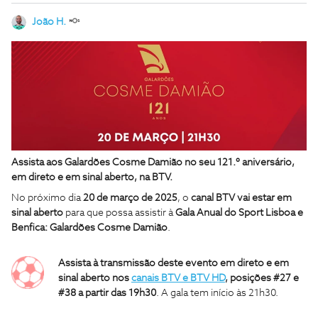
João H.
Assista aos Galardões Cosme Damião no seu 121.º aniversário,
em direto e em sinal aberto, na BTV.
No próximo dia
20 de março
de
2025
, o
canal BTV vai estar em
sinal aberto
para que possa assistir à
Gala Anual do Sport Lisboa e
Benfica: Galardões Cosme Damião
.
Assista à transmissão deste evento em direto e em
sinal aberto nos
canais BTV e BTV HD
, posições #27 e
#38 a partir das 19h30
. A
gala tem início às 21h30.