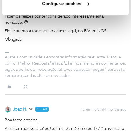
Configurar cookies
Boa noite ​
@DalleyBorges
,
Ficamos felizes por ter considerado interessante esta
novidade. 😊
Fique atento a todas as novidades aqui, no Fórum NOS.
Obrigado
Ajude a comunidade a encontrar informação relevante. Marque
como "Melhor Resposta" e faça "Like" nos melhores comentários.
Siga os perfis da moderação, através da opção "Seguir", para estar
sempre a par das ultimas novidades.
João H.
AUTOR
Forum|Forum|4 months ago
Boa tarde a todos,
Assistam aos Galardões Cosme Damião no seu 122.º aniversário,