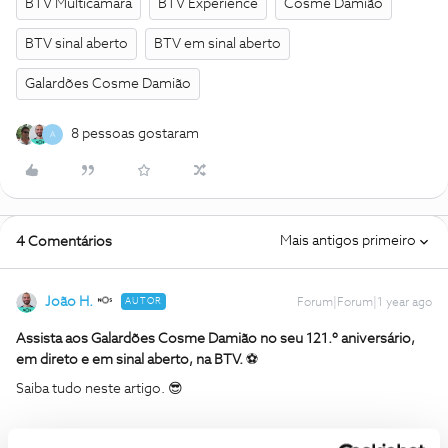
BTV Multicâmara
BTV Experience
Cosme Damião
BTV sinal aberto
BTV em sinal aberto
Galardões Cosme Damião
8 pessoas gostaram
A
Mais antigos primeiro
4 Comentários
João H.
AUTOR
Forum|Forum|1 year ago
Assista aos Galardões Cosme Damião no seu 121.º aniversário,
em direto e em sinal aberto, na BTV.
⚽
Saiba tudo neste artigo. 😎