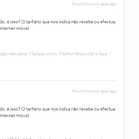
Forum|Forum|4 years ago
o, é isso? O tarifário que nos indica não recebe ou efectua
 internet móvel.
ação relevante. Marque como "Melhor Resposta" e faça
Forum|Forum|4 years ago
o, é isso? O tarifário que nos indica não recebe ou efectua
 internet móvel.