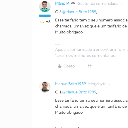
Mário P.
Gestor da comunidade
Olá
@ManuelBrito1989
,
Esse tarifário tem o seu número associad
+6
chamada, uma vez que é um tarifário de
Muito obrigado
Ajude a comunidade a encontrar inform
"Like" nos melhores comentários.
Gosto
ManuelBrito1989
Megabyte
Olá
@ManuelBrito1989
,
Esse tarifário tem o seu número associad
chamada, uma vez que é um tarifário de
Muito obrigado