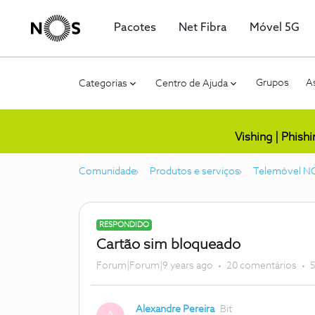
Pacotes
Net Fibra
Móvel 5G
Grupos
As
Categorias
Centro de Ajuda
Vishing | Phish
Comunidade
Produtos e serviços
Telemóvel N
RESPONDIDO
Cartão sim bloqueado
Forum|Forum|9 years ago
20 comentários
5
Alexandre Pereira
Bit