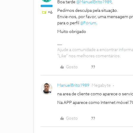
Boa tarde
@ManuelBrito1989
,
Pedimos desculpa pela situação.
+6
Envie-nos, por favor, uma mensagem pr
para o perfil
@Fórum
.
Muito obrigado
Ajude a comunidade a encontrar inform
"Like" nos melhores comentários.
Gosto
ManuelBrito1989
Megabyte
na area de cliente como aparece o servi
Na APP aparece como Internet móvel 
Gosto