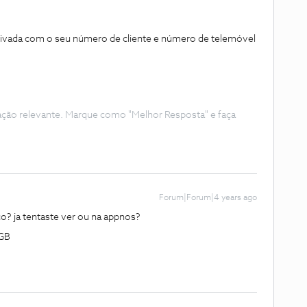
ivada com o seu número de cliente e número de telemóvel
ação relevante. Marque como "Melhor Resposta" e faça
Forum|Forum|4 years ago
co? ja tentaste ver ou na appnos?
7GB