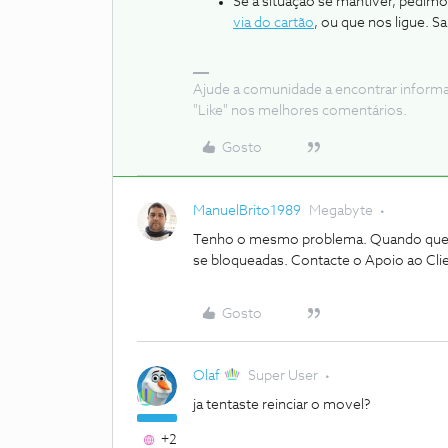
Se a situaçao se mantiver, pedim
via do cartão
, ou que nos ligue. S
Ajude a comunidade a encontrar inform
"Like" nos melhores comentários.
Gosto
ManuelBrito1989
Megabyte
Tenho o mesmo problema. Quando quero
se bloqueadas. Contacte o Apoio ao Cli
Gosto
Olaf
Super User
ja tentaste reinciar o movel?
+2