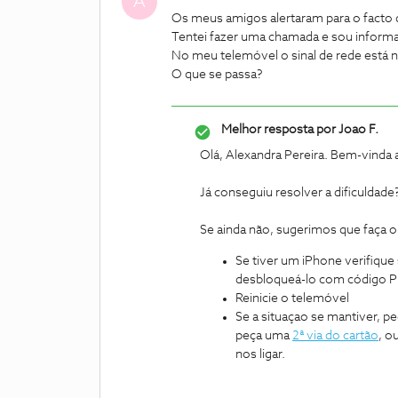
A
Os meus amigos alertaram para o facto 
Tentei fazer uma chamada e sou inform
No meu telemóvel o sinal de rede está
O que se passa?
Melhor resposta por
Joao F.
Olá, Alexandra Pereira. Bem-vinda
Já conseguiu resolver a dificuldade
Se ainda não, sugerimos que faça o
Se tiver um iPhone verifique
desbloqueá-lo com código P
Reinicie o telemóvel
Se a situaçao se mantiver, 
peça uma
2ª via do cartão
, o
nos ligar.