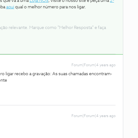
os que vá a uma
Loja NOS
, visite o nosso site e peça uma
2ª
aiba
aqui
qual o melhor número para nos ligar.
ação relevante. Marque como "Melhor Resposta" e faça
Forum|Forum|4 years ago
 ligar recebo a gravação: As suas chamadas encontram-
ente
Forum|Forum|4 years ago