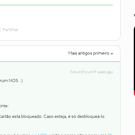
Partilhar
Mais antigos primeiro
Forum|Forum|9 years ago
órum NOS. :)
inte:
 cartão está bloqueado. Caso esteja, é só desbloqueá-lo