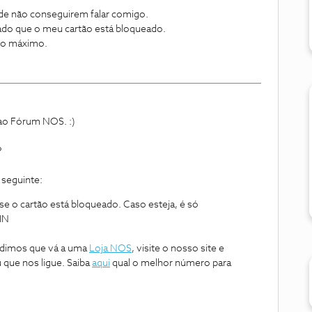
de não conseguirem falar comigo.
ado que o meu cartão está bloqueado.
 no máximo.
 ao Fórum NOS. :)
?
 seguinte:
 se o cartão está bloqueado. Caso esteja, é só
IN
pedimos que vá a uma
Loja NOS
, visite o nosso site e
u que nos ligue. Saiba
aqui
qual o melhor número para