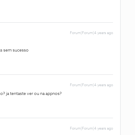
Forum|Forum|4 years ago
mas sem sucesso
Forum|Forum|4 years ago
co? ja tentaste ver ou na appnos?
Forum|Forum|4 years ago