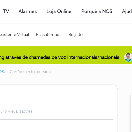
TV
Alarmes
Loja Online
Porquê a NOS
Aju
sistente Virtual
Passatempos
Registo
ing através de chamadas de voz internacionais/nacionais
OS
Cartão sim bloqueado
316 visualizações