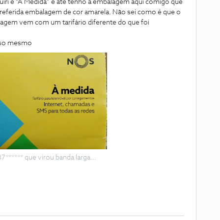
uiri é “Á Medida” e até tenho a embalagem aqui comigo que
referida embalagem de cor amarela. Não sei como é que o
agem vem com um tarifário diferente do que foi
isso mesmo
****** que virou banda larga...