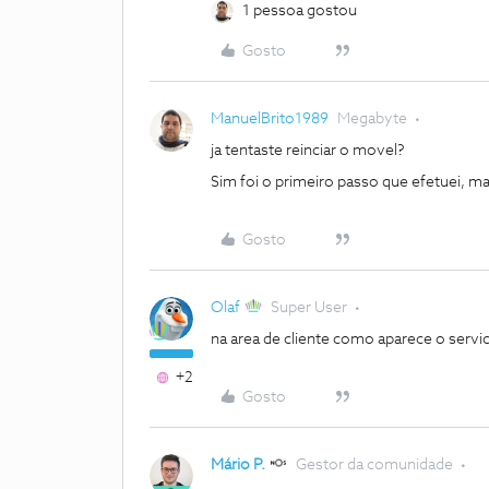
1 pessoa gostou
Gosto
ManuelBrito1989
Megabyte
ja tentaste reinciar o movel?
Sim foi o primeiro passo que efetuei, 
Gosto
Olaf
Super User
na area de cliente como aparece o servi
+2
Gosto
Mário P.
Gestor da comunidade