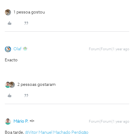
1 pessoa gostou
Olaf
Forum|Forum|1 year ago
Exacto
2 pessoas gostaram
Mário P.
Forum|Forum|1 year ago
Boa tarde, ​
@Vitor Manuel Machado Perdigão