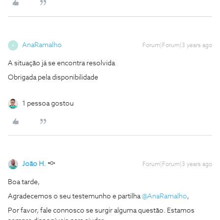
AnaRamalho
Forum|Forum|3 years ago
A
A situação já se encontra resolvida
Obrigada pela disponibilidade
1 pessoa gostou
João H.
Forum|Forum|3 years ago
Boa tarde,
Agradecemos o seu testemunho e partilha
@AnaRamalho
,
Por favor, fale connosco se surgir alguma questão. Estamos