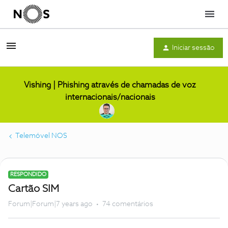
Menu
Iniciar sessão
Vishing | Phishing através de chamadas de voz
internacionais/nacionais
Telemóvel NOS
RESPONDIDO
Cartão SIM
Forum|Forum|7 years ago
74 comentários