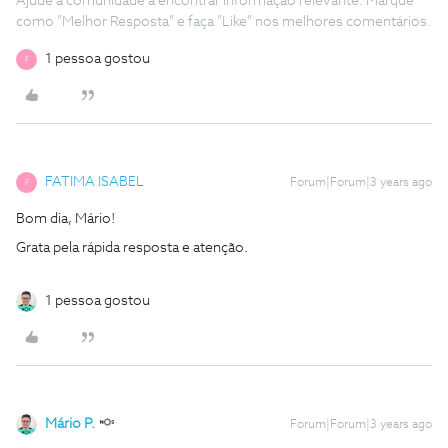
Ajude a comunidade a encontrar informação relevante. Marque
como "Melhor Resposta" e faça "Like" nos melhores comentários.
1 pessoa gostou
F
FATIMA ISABEL
Forum|Forum|3 years ago
F
Bom dia, Mário!
Grata pela rápida resposta e atenção.
1 pessoa gostou
Mário P.
Forum|Forum|3 years ago