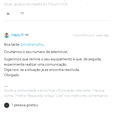
dicas, ajuda e novidades do Fórum NOS.
Mário P.
Forum|Forum|3 years ago
Boa tarde
@AnaRamalho
,
Ocultámos o seu número de telemóvel,
Sugerimos que reinicie o seu equipamento e que, de seguida,
experimente realizar uma comunicação.
Diga-nos, se a situação já se encontra resolvida.
Obrigado
Ajude a comunidade a encontrar informação relevante. Marque
como "Melhor Resposta" e faça "Like" nos melhores comentários.
1 pessoa gostou