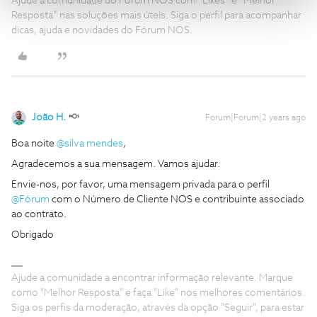
Ajude a comunidade do Fórum NOS com “Likes” e “Melhor
Resposta” nas soluções mais úteis. Siga o perfil para acompanhar
dicas, ajuda e novidades do Fórum NOS.
João H.
Forum|Forum|2 years ago
Boa noite
@silva mendes
,
Agradecemos a sua mensagem. Vamos ajudar.
Envie-nos, por favor, uma mensagem privada para o perfil
@Fórum
com o Número de Cliente NOS e contribuinte associado
ao contrato.
Obrigado
Ajude a comunidade a encontrar informação relevante. Marque
como "Melhor Resposta" e faça "Like" nos melhores comentários.
Siga os perfis da moderação, através da opção "Seguir", para estar