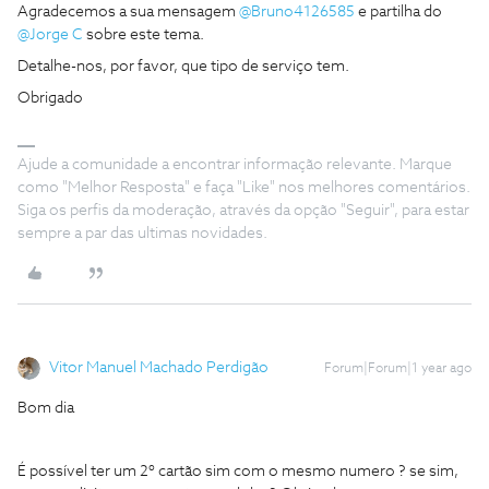
Agradecemos a sua mensagem
@Bruno4126585
e partilha do
@Jorge C
sobre este tema.
Detalhe-nos, por favor, que tipo de serviço tem.
Obrigado
Ajude a comunidade a encontrar informação relevante. Marque
como "Melhor Resposta" e faça "Like" nos melhores comentários.
Siga os perfis da moderação, através da opção "Seguir", para estar
sempre a par das ultimas novidades.
Vitor Manuel Machado Perdigão
Forum|Forum|1 year ago
Bom dia
É possível ter um 2º cartão sim com o mesmo numero ? se sim,