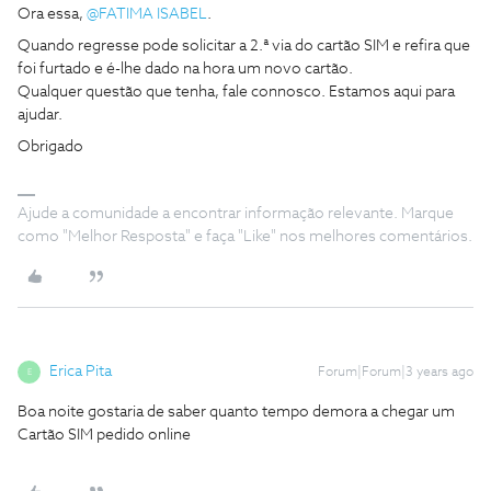
Ora essa,
@FATIMA ISABEL
.
Quando regresse pode solicitar a 2.ª via do cartão SIM e refira que
foi furtado e é-lhe dado na hora um novo cartão.
Qualquer questão que tenha, fale connosco. Estamos aqui para
ajudar.
Obrigado
Ajude a comunidade a encontrar informação relevante. Marque
como "Melhor Resposta" e faça "Like" nos melhores comentários.
Erica Pita
Forum|Forum|3 years ago
E
Boa noite gostaria de saber quanto tempo demora a chegar um
Cartão SIM pedido online