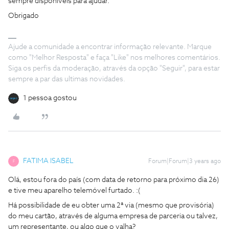
sempre disponíveis para ajudar.
Obrigado
Ajude a comunidade a encontrar informação relevante. Marque
como "Melhor Resposta" e faça "Like" nos melhores comentários.
Siga os perfis da moderação, através da opção "Seguir", para estar
sempre a par das ultimas novidades.
1 pessoa gostou
FATIMA ISABEL
Forum|Forum|3 years ago
F
Olá, estou fora do país (com data de retorno para próximo dia 26)
e tive meu aparelho telemóvel furtado. :(
Há possibilidade de eu obter uma 2ª via (mesmo que provisória)
do meu cartão, através de alguma empresa de parceria ou talvez,
um representante, ou algo que o valha?