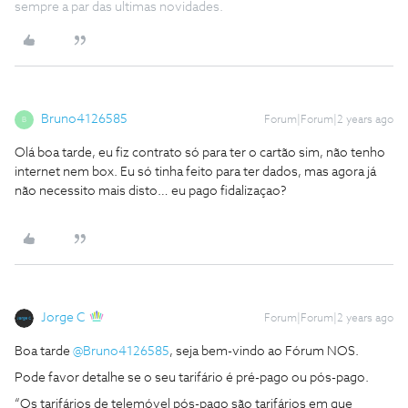
sempre a par das ultimas novidades.
Bruno4126585
Forum|Forum|2 years ago
B
Olá boa tarde, eu fiz contrato só para ter o cartão sim, não tenho
internet nem box. Eu só tinha feito para ter dados, mas agora já
não necessito mais disto… eu pago fidalizaçao?
Jorge C
Forum|Forum|2 years ago
Boa tarde
@Bruno4126585
, seja bem-vindo ao Fórum NOS.
Pode favor detalhe se o seu tarifário é pré-pago ou pós-pago.
“Os tarifários de telemóvel pós-pago são tarifários em que