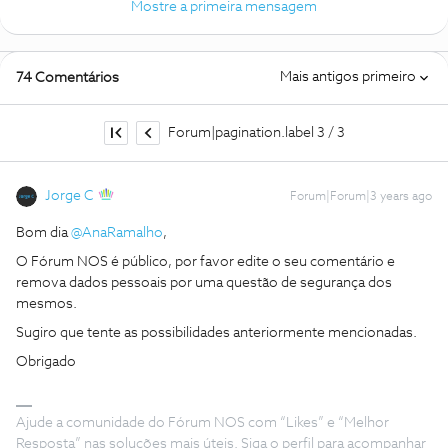
Mostre a primeira mensagem
Mais antigos primeiro
74 Comentários
Forum|pagination.label 3 / 3
Jorge C
Forum|Forum|3 years ago
Bom dia
@AnaRamalho
,
O Fórum NOS é público, por favor edite o seu comentário e
remova dados pessoais por uma questão de segurança dos
mesmos.
Sugiro que tente as possibilidades anteriormente mencionadas.
Obrigado
Ajude a comunidade do Fórum NOS com “Likes” e “Melhor
Resposta” nas soluções mais úteis. Siga o perfil para acompanhar