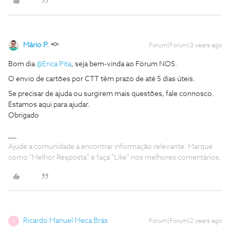
Mário P.
Forum|Forum|3 years ago
Bom dia
@Erica Pita
, seja bem-vinda ao Fórum NOS.
O envio de cartões por CTT têm prazo de até 5 dias úteis.
Se precisar de ajuda ou surgirem mais questões, fale connosco.
Estamos aqui para ajudar.
Obrigado
Ajude a comunidade a encontrar informação relevante. Marque
como "Melhor Resposta" e faça "Like" nos melhores comentários.
Ricardo Manuel Meca Brás
Forum|Forum|2 years ago
R