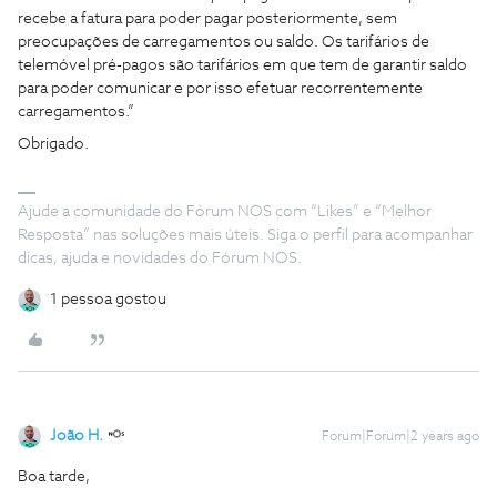
recebe a fatura para poder pagar posteriormente, sem
preocupações de carregamentos ou saldo. Os tarifários de
telemóvel pré-pagos são tarifários em que tem de garantir saldo
para poder comunicar e por isso efetuar recorrentemente
carregamentos.”
Obrigado.
Ajude a comunidade do Fórum NOS com “Likes” e “Melhor
Resposta” nas soluções mais úteis. Siga o perfil para acompanhar
dicas, ajuda e novidades do Fórum NOS.
1 pessoa gostou
João H.
Forum|Forum|2 years ago
Boa tarde,