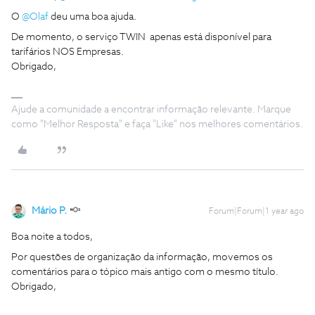
O ​
@Olaf
deu uma boa ajuda.
De momento, o serviço TWIN apenas está disponível para
tarifários NOS Empresas.
Obrigado,
Ajude a comunidade a encontrar informação relevante. Marque
como "Melhor Resposta" e faça "Like" nos melhores comentários.
Mário P.
Forum|Forum|1 year ago
Boa noite a todos,
Por questões de organização da informação, movemos os
comentários para o tópico mais antigo com o mesmo título.
Obrigado,