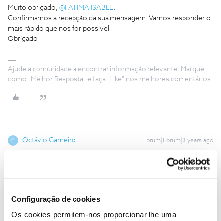
Muito obrigado,
@FATIMA ISABEL
.
Confirmamos a recepção da sua mensagem. Vamos responder o
mais rápido que nos for possível.
Obrigado
Ajude a comunidade a encontrar informação relevante. Marque
como "Melhor Resposta" e faça "Like" nos melhores comentários.
Octávio Gameiro
Forum|Forum|3 years ago
O
Boa noite,
Acabo de perceber que ter perdido o telemóvel. O que devo
fazer? Comunicar à NOS?
Estou aflito e só posso comunicar por computador.
Configuração de cookies
Os cookies permitem-nos proporcionar lhe uma