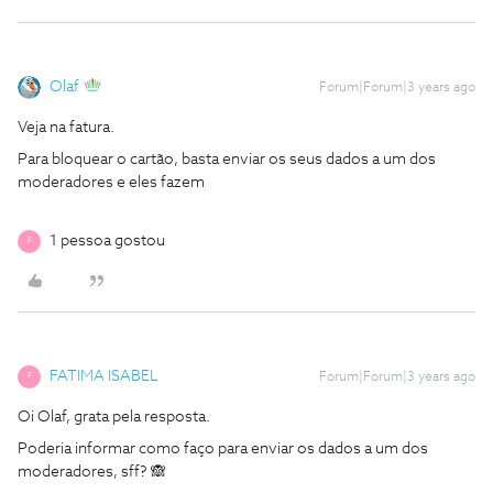
Olaf
Forum|Forum|3 years ago
Veja na fatura.
Para bloquear o cartão, basta enviar os seus dados a um dos
moderadores e eles fazem
1 pessoa gostou
F
FATIMA ISABEL
Forum|Forum|3 years ago
F
Oi Olaf, grata pela resposta.
Poderia informar como faço para enviar os dados a um dos
moderadores, sff? 🙈