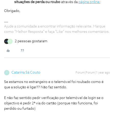
situações de perda ou roubo
através da
página online
;
Obrigado,
Ajude a comunidade a encontrar informação relevante. Marque
como "Melhor Resposta" e faça "Like" nos melhores comentários.
2 pessoas gostaram
M
Catarina Sá Couto
Forum|Forum|1 year ago
C
Se estamos no estrangeiro e o telemóvel foi roubado como é
que a solução é ligar?? Não faz sentido.
E não faz sentido pedir verificação por telemóvel de login se o
objectivo é pedir 2ª via do cartão (porque não funciona, foi
perdido ou furtado)