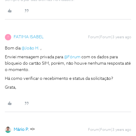
FATIMA ISABEL
Forum|Forum|3 years ago
F
Bom dia
@João H.
,
Enviei mensagem privada para
@Fórum
com os dados para
bloqueio do cartão SIM, porém, não houve nenhuma resposta até
o momento.
Há como verificar o recebimento e status da solicitação?
Grata,
Mário P.
Forum|Forum|3 years ago