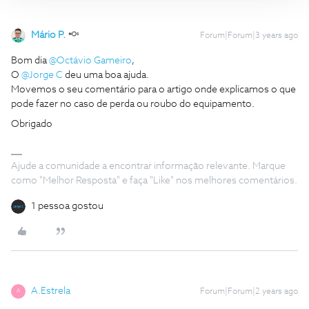
Mário P.
Forum|Forum|3 years ago
Bom dia
@Octávio Gameiro
,
​​O
@Jorge C
deu uma boa ajuda.
Movemos o seu comentário para o artigo onde explicamos o que
pode fazer no caso de perda ou roubo do equipamento.
Obrigado
Ajude a comunidade a encontrar informação relevante. Marque
como "Melhor Resposta" e faça "Like" nos melhores comentários.
1 pessoa gostou
A.Estrela
Forum|Forum|2 years ago
A