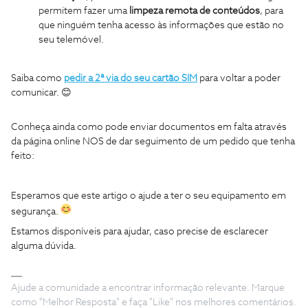
permitem fazer uma
limpeza remota de conteúdos
, para
que ninguém tenha acesso às informações que estão no
seu telemóvel.
Saiba como
pedir a 2ª via do seu cartão SIM
para voltar a poder
comunicar. 😊
Conheça ainda como pode enviar documentos em falta através
da página online NOS de dar
seguimento de um pedido que tenha
feito:
Esperamos que este artigo o ajude a ter o seu equipamento em
segurança.
Estamos disponíveis para ajudar, caso precise de esclarecer
alguma dúvida.
Ajude a comunidade a encontrar informação relevante. Marque
como "Melhor Resposta" e faça "Like" nos melhores comentários.