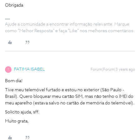
Obrigada
Ajude a comunidade a encontrar informação relevante. Marque
como "Melhor Resposta" e faça "Like" nos melhores comentários.
FATIMA ISABEL
Forum|Forum|3 years ago
F
Bom dia!
Tive meu telemóvel furtado e estou no exterior (São Paulo -
Brasil). Quero bloquear meu cartão SIM, mas não tenho o IMEI do
meu aparelho (estava salvo no cartão de memória do telemóvel).
Solicito ajuda, sff.
Muito grata,