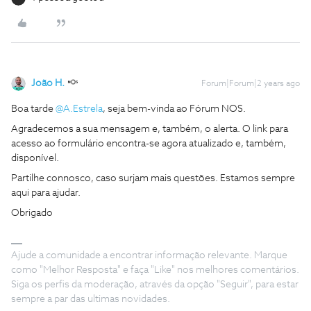
João H.
Forum|Forum|2 years ago
Boa tarde
@A.Estrela
, seja bem-vinda ao Fórum NOS.
Agradecemos a sua mensagem e, também, o alerta. O link para
acesso ao formulário encontra-se agora atualizado e, também,
disponível.
Partilhe connosco, caso surjam mais questões. Estamos sempre
aqui para ajudar.
Obrigado
Ajude a comunidade a encontrar informação relevante. Marque
como "Melhor Resposta" e faça "Like" nos melhores comentários.
Siga os perfis da moderação, através da opção "Seguir", para estar
sempre a par das ultimas novidades.