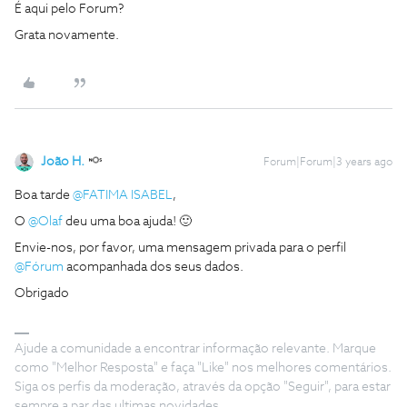
É aqui pelo Forum?
Grata novamente.
João H.
Forum|Forum|3 years ago
Boa tarde
@FATIMA ISABEL
,
O
@Olaf
deu uma boa ajuda! 🙂
Envie-nos, por favor, uma mensagem privada para o perfil
@Fórum
acompanhada dos seus dados.
Obrigado
Ajude a comunidade a encontrar informação relevante. Marque
como "Melhor Resposta" e faça "Like" nos melhores comentários.
Siga os perfis da moderação, através da opção "Seguir", para estar
sempre a par das ultimas novidades.