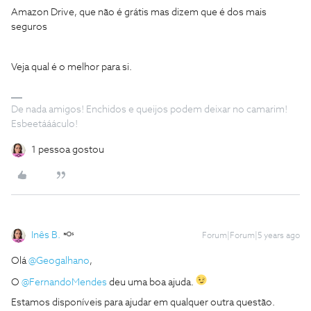
Amazon Drive, que não é grátis mas dizem que é dos mais
seguros
Veja qual é o melhor para si.
De nada amigos! Enchidos e queijos podem deixar no camarim!
Esbeetáááculo!
1 pessoa gostou
Inês B.
Forum|Forum|5 years ago
Olá
@Geogalhano
,
O
@FernandoMendes
deu uma boa ajuda.
Estamos disponíveis para ajudar em qualquer outra questão.