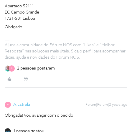
Apartado 52111
EC Campo Grande
1721-501 Lisboa
Obrigado
Ajude a comunidade do Fórum NOS com “Likes” e “Melhor
Resposta” nas soluções mais úteis. Siga o perfil para acompanhar
dicas, ajuda e novidades do Fórum NOS.
2 pessoas gostaram
A
A.Estrela
Forum|Forum|2 years ago
A
Obrigada! Vou avançar com o pedido.
1 pessoa gostou