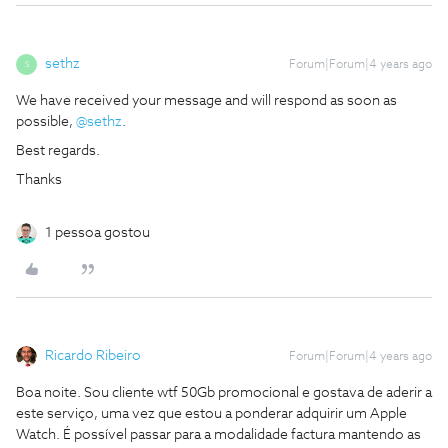
sethz
Forum|Forum|4 years ago
S
We have received your message and will respond as soon as
possible,
@sethz
.
Best regards.
Thanks
1 pessoa gostou
Ricardo Ribeiro
Forum|Forum|4 years ago
Boa noite. Sou cliente wtf 50Gb promocional e gostava de aderir a
este serviço, uma vez que estou a ponderar adquirir um Apple
Watch. É possível passar para a modalidade factura mantendo as