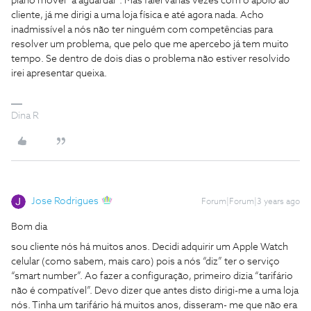
plano móvel “a aguardar”. Mas falei várias vezes com o apoio ao
cliente, já me dirigi a uma loja física e até agora nada. Acho
inadmissível a nós não ter ninguém com competências para
resolver um problema, que pelo que me apercebo já tem muito
tempo. Se dentro de dois dias o problema não estiver resolvido
irei apresentar queixa.
Dina R
Jose Rodrigues
Forum|Forum|3 years ago
Bom dia
sou cliente nós há muitos anos. Decidi adquirir um Apple Watch
celular (como sabem, mais caro) pois a nós “diz” ter o serviço
“smart number”. Ao fazer a configuração, primeiro dizia “tarifário
não é compatível”. Devo dizer que antes disto dirigi-me a uma loja
nós. Tinha um tarifário há muitos anos, disseram- me que não era