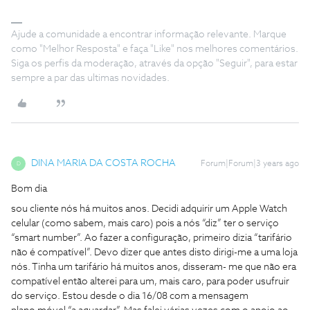
Ajude a comunidade a encontrar informação relevante. Marque
como "Melhor Resposta" e faça "Like" nos melhores comentários.
Siga os perfis da moderação, através da opção "Seguir", para estar
sempre a par das ultimas novidades.
DINA MARIA DA COSTA ROCHA
Forum|Forum|3 years ago
D
Bom dia
sou cliente nós há muitos anos. Decidi adquirir um Apple Watch
celular (como sabem, mais caro) pois a nós “diz” ter o serviço
“smart number”. Ao fazer a configuração, primeiro dizia “tarifário
não é compatível”. Devo dizer que antes disto dirigi-me a uma loja
nós. Tinha um tarifário há muitos anos, disseram- me que não era
compatível então alterei para um, mais caro, para poder usufruir
do serviço. Estou desde o dia 16/08 com a mensagem