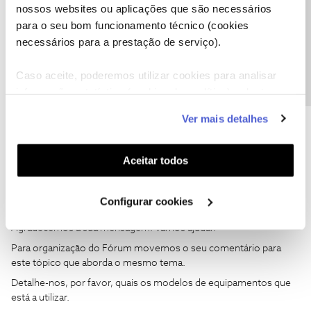
nossos websites ou aplicações que são necessários
Sempre que ativo no meu smartphone, dá erro e o serviço fica
Precisa de ajuda?
para o seu bom funcionamento técnico (cookies
ativo na Nos e no meu smartwatch não.
necessários para a prestação de serviço).
Alguém já teve este problema e quanto tempo levou a ser
resolvido.
Caso aceite, poderemos utilizar cookies para analisar
Obrigado
informação estatística (cookies de analítica), adaptar
este serviço às suas preferências e apresentar-lhe
Ver mais detalhes
funcionalidades (cookies de personalização e
funcionalidade) e adaptar anúncios aos seus interesses
(cookies de publicidade personalizada). Pode gerir a
Aceitar todos
utilização dos cookies clicando em "
Configurar
João H.
Forum|Forum|3 years ago
Cookies
".
Configurar cookies
Boa tarde
@saboramargo
,
Agradecemos a sua mensagem. Vamos ajudar.
Para organização do Fórum movemos o seu comentário para
este tópico que aborda o mesmo tema.
Detalhe-nos, por favor, quais os modelos de equipamentos que
está a utilizar.