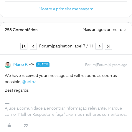
Mostre a primeira mensagem
Mais antigos primeiro
253 Comentários
Forum|pagination.label 7 / 11
Mário P.
AUTOR
Forum|Forum|4 years ago
We have received your message and will respond as soon as
possible,
@sethz
.
Best regards.
Ajude a comunidade a encontrar informação relevante. Marque
como "Melhor Resposta" e faça "Like" nos melhores comentários.