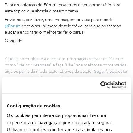
Para organização do Fórum movemos o seu comentário para
este tópico que aborda o mesmo tema.
Envie-nos, por favor, uma mensagem privada para o perfil
@Fórum
com o seu número de telemóvel para que possamos
ajudar a encontrar o melhor tarifário para si.
Obrigado
Ajude a comunidade a encontrar informação relevante. Marque
como "Melhor Resposta" e faça "Like" nos melhores comentários.
Siga os perfis da moderação, através da opção "Seguir", para estar
sempre a par das ultimas novidades.
Configuração de cookies
saboramargo
Os cookies permitem-nos proporcionar lhe uma
Forum|Forum|3 years ago
S
experiência de navegação personalizada e segura.
Desde o dia 24 de agosto que os serviços técnicos da Nos estão
Utilizamos cookies e/ou ferramentas similares nos
a tentar resolver um problema com a ativação do Smart Numder.