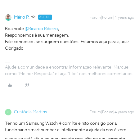
Mário P.
AUTOR
Forum|Forum|4 years ago
Boa noite
@Ricardo Ribeiro
,
Respondemos à sua mensagem.
Fale connosco, se surgirem questões. Estamos aqui para ajudar.
Obrigado
Ajude a comunidade a encontrar informação relevante. Marque
como "Melhor Resposta" e faça "Like" nos melhores comentários.
Custódia Martins
Forum|Forum|4 years ago
C
Tenho um Samsung Watch 4 com lte e não consigo por a
funcionar o smart number e infelizmente a ajuda da nos é zero.