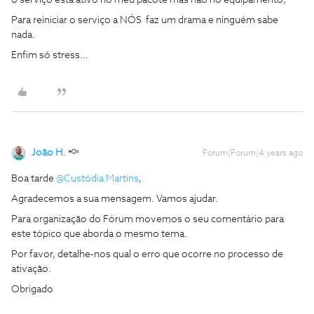
o serviço está ativo no meu pacote mas não no equipamento,
Para reiniciar o serviço a NÓS faz um drama e ninguém sabe
nada.
Enfim só stress…
João H.
Forum|Forum|4 years ago
Boa tarde
@Custódia Martins
,
Agradecemos a sua mensagem. Vamos ajudar.
Para organização do Fórum movemos o seu comentário para
este tópico que aborda o mesmo tema.
Por favor, detalhe-nos qual o erro que ocorre no processo de
ativação.
Obrigado