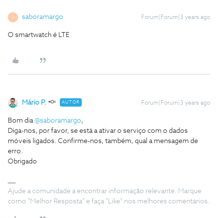
saboramargo
Forum|Forum|3 years ago
S
O smartwatch é LTE
Mário P.
AUTOR
Forum|Forum|3 years ago
Bom dia
@saboramargo
,
Diga-nos, por favor, se está a ativar o serviço com o dados
móveis ligados. Confirme-nos, também, qual a mensagem de
erro.
Obrigado
Ajude a comunidade a encontrar informação relevante. Marque
como "Melhor Resposta" e faça "Like" nos melhores comentários.