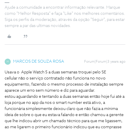
Ajude a comunidade a encontrar informação relevante. Marque
como "Melhor Resposta" e faça "Like" nos melhores comentários.
Siga os perfis da moderação, através da opção "Seguir", para estar
sempre a par das ultimas novidades.
MARCOS DE SOUZA ROSA
Forum|Forum|3 years ago
M
Usava o Apple Watch 5 a duas semanas troquei pelo SE
cellular não o serviço contratado não funciona no novo
equipamento, fazendo o mesmo processo de instalação sempre
aparece um erro sem número e diz para aguardar.
estou aguardando e tentando a duas semanas então hoje fui até a
loja porque no app da nos o smart number está ativo, a
funcionária simplesmente deixou claro que não fazia a mínima
ideia de sobre o que eu estava falando e então chamou a gerente
que lhe indicou abrir um chamado técnico para que me ligassem,
ao me ligarem o primeiro funcionário indicou que eu comprasse