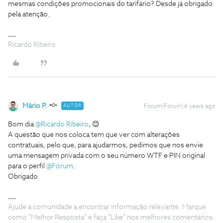
mesmas condições promocionais do tarifário? Desde já obrigado
pela atenção.
Ricardo Ribeiro
Mário P.
AUTOR
Forum|Forum|4 years ago
Bom dia
@Ricardo Ribeiro
, 😊
A questão que nos coloca tem que ver com alterações
contratuais, pelo que, para ajudarmos, pedimos que nos envie
uma mensagem privada com o seu número WTF e PIN original
para o perfil
@Fórum
.
Obrigado
Ajude a comunidade a encontrar informação relevante. Marque
como "Melhor Resposta" e faça "Like" nos melhores comentários.