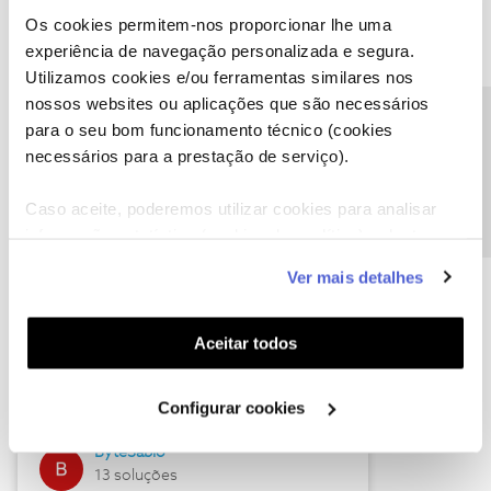
Os cookies permitem-nos proporcionar lhe uma
experiência de navegação personalizada e segura.
Utilizamos cookies e/ou ferramentas similares nos
Descubra as novidades de julho
nossos websites ou aplicações que são necessários
Precisa de ajuda?
para o seu bom funcionamento técnico (cookies
necessários para a prestação de serviço).
Caso aceite, poderemos utilizar cookies para analisar
informação estatística (cookies de analítica), adaptar
este serviço às suas preferências e apresentar-lhe
Ver mais detalhes
funcionalidades (cookies de personalização e
funcionalidade) e adaptar anúncios aos seus interesses
(cookies de publicidade personalizada). Pode gerir a
Hall of Fame de julho
Aceitar todos
utilização dos cookies clicando em "
Configurar
Guimas
Cookies
".
Configurar cookies
17 soluções
ByteSábio
13 soluções