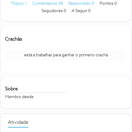
Tópico 1
Comentários 38
Respondido 0
Pontos 0
Seguidores
0
A Seguir
0
Crachás
está a trabalhar para ganhar o primeiro crachá
Sobre
Membro desde
Atividade