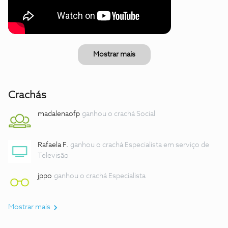
Mostrar mais
Crachás
madalenaofp
ganhou o crachá Social
Rafaela F.
ganhou o crachá Especialista em serviço de
Televisão
jppo
ganhou o crachá Especialista
Mostrar mais