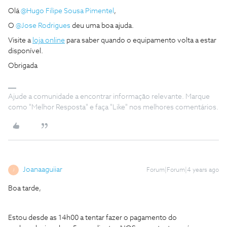
Olá
@Hugo Filipe Sousa Pimentel
,
O
@Jose Rodrigues
deu uma boa ajuda.
Visite a
loja online
para saber quando o equipamento volta a estar
disponível.
Obrigada
Ajude a comunidade a encontrar informação relevante. Marque
como "Melhor Resposta" e faça "Like" nos melhores comentários.
Joanaaguiiar
Forum|Forum|4 years ago
J
Boa tarde,
Estou desde as 14h00 a tentar fazer o pagamento do