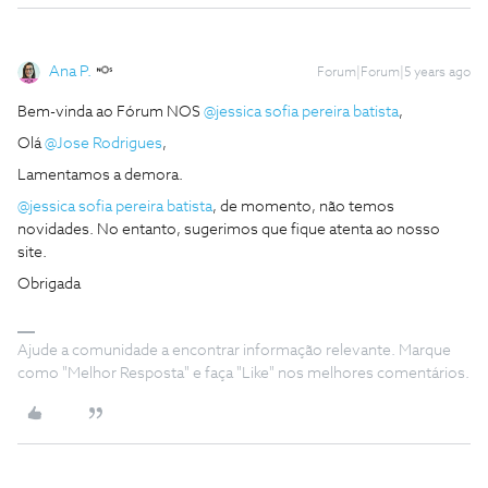
Ana P.
Forum|Forum|5 years ago
Bem-vinda ao Fórum NOS
@jessica sofia pereira batista
,
Olá
@Jose Rodrigues
,
Lamentamos a demora.
@jessica sofia pereira batista
, de momento, não temos
novidades. No entanto, sugerimos que fique atenta ao nosso
site.
Obrigada
Ajude a comunidade a encontrar informação relevante. Marque
como "Melhor Resposta" e faça "Like" nos melhores comentários.