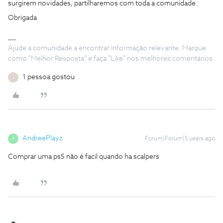
surgirem novidades, partilharemos com toda a comunidade.
Obrigada
Ajude a comunidade a encontrar informação relevante. Marque
como "Melhor Resposta" e faça "Like" nos melhores comentários.
1 pessoa gostou
J
AndreePlayz
Forum|Forum|5 years ago
A
Comprar uma ps5 não é facil quando ha scalpers