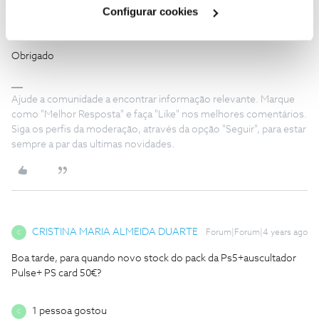
O
@Jose Rodrigues
prestou uma boa ajuda sobre a sua questão
Cookies
".
Configurar cookies
@Joanaaguiiar
.
Aguardamos o seu testemunho.
Obrigado
Ajude a comunidade a encontrar informação relevante. Marque
como "Melhor Resposta" e faça "Like" nos melhores comentários.
Siga os perfis da moderação, através da opção "Seguir", para estar
sempre a par das ultimas novidades.
CRISTINA MARIA ALMEIDA DUARTE
Forum|Forum|4 years ago
C
Boa tarde, para quando novo stock do pack da Ps5+auscultador
Pulse+ PS card 50€?
1 pessoa gostou
C