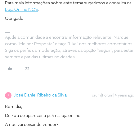
Para mais informações sobre este tema sugerimos a consulta da
Loja Online NOS
.
Obrigado
Ajude a comunidade a encontrar informação relevante. Marque
como "Melhor Resposta" e faça "Like" nos melhores comentários.
Siga os perfis da moderação, através da opção "Seguir", para estar
sempre a par das ultimas novidades.
José Daniel Ribeiro da Silva
Forum|Forum|4 years ago
J
Bom dia,
Deixou de aparecer a ps5 na loja online
A nos vai deixar de vender?