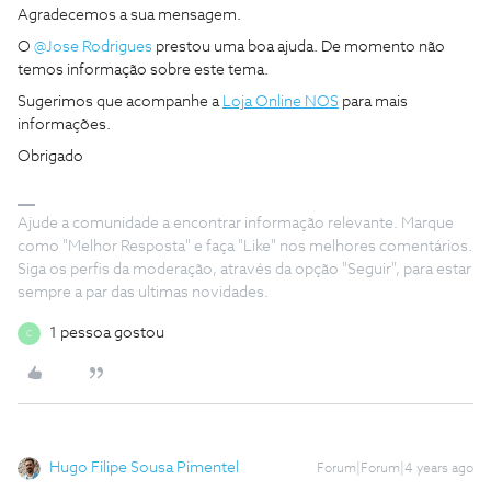
Agradecemos a sua mensagem.
O
@Jose Rodrigues
prestou uma boa ajuda. De momento não
temos informação sobre este tema.
Sugerimos que acompanhe a
Loja Online NOS
para mais
informações.
Obrigado
Ajude a comunidade a encontrar informação relevante. Marque
como "Melhor Resposta" e faça "Like" nos melhores comentários.
Siga os perfis da moderação, através da opção "Seguir", para estar
sempre a par das ultimas novidades.
1 pessoa gostou
C
Hugo Filipe Sousa Pimentel
Forum|Forum|4 years ago