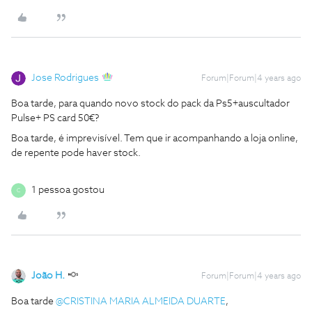
Jose Rodrigues
Forum|Forum|4 years ago
Boa tarde, para quando novo stock do pack da Ps5+auscultador
Pulse+ PS card 50€?
Boa tarde, é imprevisível. Tem que ir acompanhando a loja online,
de repente pode haver stock.
1 pessoa gostou
C
João H.
Forum|Forum|4 years ago
Boa tarde
@CRISTINA MARIA ALMEIDA DUARTE
,