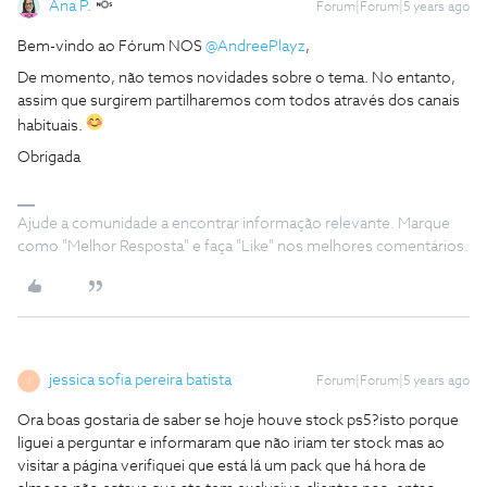
Ana P.
Forum|Forum|5 years ago
Bem-vindo ao Fórum NOS
@AndreePlayz
,
De momento, não temos novidades sobre o tema. No entanto,
assim que surgirem partilharemos com todos através dos canais
habituais.
Obrigada
Ajude a comunidade a encontrar informação relevante. Marque
como "Melhor Resposta" e faça "Like" nos melhores comentários.
jessica sofia pereira batista
Forum|Forum|5 years ago
J
Ora boas gostaria de saber se hoje houve stock ps5?isto porque
liguei a perguntar e informaram que não iriam ter stock mas ao
visitar a página verifiquei que está lá um pack que há hora de