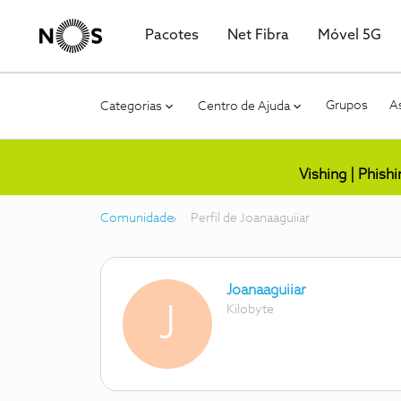
Pacotes
Net Fibra
Móvel 5G
Grupos
As
Categorias
Centro de Ajuda
Vishing | Phish
Comunidade
Perfil de Joanaaguiiar
Joanaaguiiar
J
Kilobyte