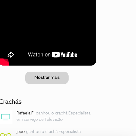
Mostrar mais
Crachás
Rafaela F.
ganhou o crachá Especialista
em serviço de Televisão
jppo
ganhou o crachá Especialista