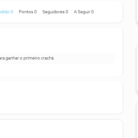
dido 0
Pontos 0
Seguidores
0
A Seguir
0
para ganhar o primeiro crachá