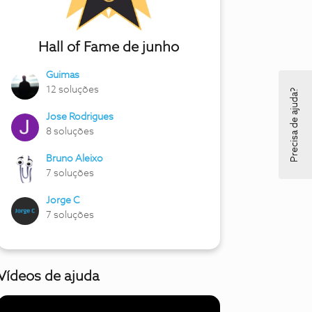
Hall of Fame de junho
Guimas
12 soluções
Precisa de ajuda?
Jose Rodrigues
8 soluções
Bruno Aleixo
7 soluções
Jorge C
7 soluções
Vídeos de ajuda