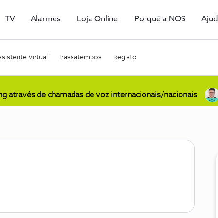
TV
Alarmes
Loja Online
Porquê a NOS
Aju
sistente Virtual
Passatempos
Registo
ing através de chamadas de voz internacionais/nacionais