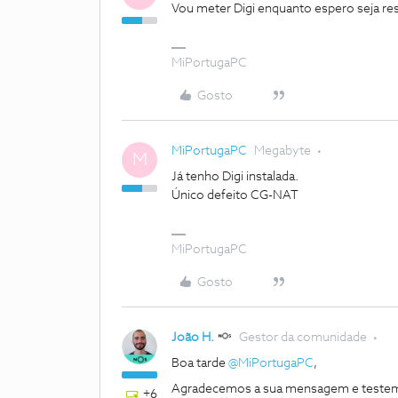
Vou meter Digi enquanto espero seja r
MiPortugaPC
Gosto
MiPortugaPC
Megabyte
M
Já tenho Digi instalada.
Único defeito CG-NAT
MiPortugaPC
Gosto
João H.
Gestor da comunidade
Boa tarde ​
@MiPortugaPC
,
Agradecemos a sua mensagem e teste
+6