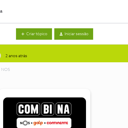
da
Criar tópico
Iniciar sessão
2 anos atrás
my NOS