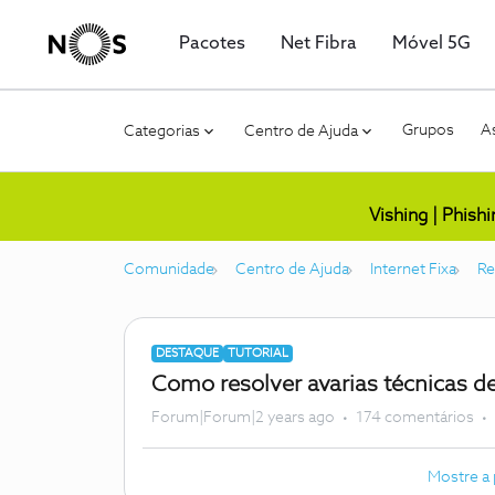
Pacotes
Net Fibra
Móvel 5G
Grupos
As
Categorias
Centro de Ajuda
Vishing | Phish
Comunidade
Centro de Ajuda
Internet Fixa
Re
DESTAQUE
TUTORIAL
Como resolver avarias técnicas d
Forum|Forum|2 years ago
174 comentários
Mostre a