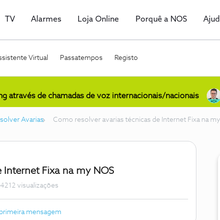
TV
Alarmes
Loja Online
Porquê a NOS
Aju
sistente Virtual
Passatempos
Registo
ing através de chamadas de voz internacionais/nacionais
solver Avarias
Como resolver avarias técnicas de Internet Fixa na 
e Internet Fixa na my NOS
4212 visualizações
 primeira mensagem