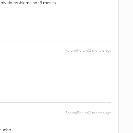
esolvido problema por 3 meses
Forum|Forum|2 months ago
Forum|Forum|2 months ago
munho.