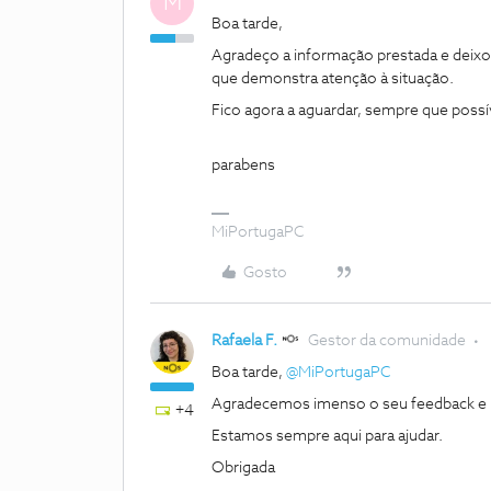
M
Boa tarde,
Agradeço a informação prestada e deixo 
que demonstra atenção à situação.
Fico agora a aguardar, sempre que possí
parabens
MiPortugaPC
Gosto
Rafaela F.
Gestor da comunidade
Boa tarde, ​
@MiPortugaPC
Agradecemos imenso o seu feedback e 
+4
Estamos sempre aqui para ajudar.
Obrigada