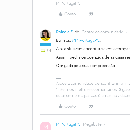
MiPortugaPC
Gosto
Rafaela F.
Gestor da comunidade
Bom dia ​
@MiPortugaPC
,
A sua situação encontra-se em acomp
+4
Assim, pedimos que aguarde a nossa resp
Obrigada pela sua compreensão
Ajude a comunidade a encontrar inform
"Like" nos melhores comentários. Siga o
estar sempre a par das últimas novidade
Gosto
MiPortugaPC
Megabyte
M