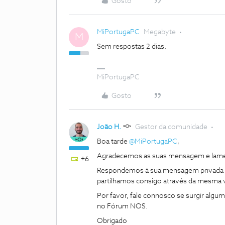
Gosto
MiPortugaPC
Megabyte
M
Sem respostas 2 dias.
MiPortugaPC
Gosto
João H.
Gestor da comunidade
Boa tarde ​
@MiPortugaPC
,
Agradecemos as suas mensagem e lame
+6
Respondemos à sua mensagem privada 
partilhamos consigo através da mesma v
Por favor, fale connosco se surgir algu
no Fórum NOS.
Obrigado