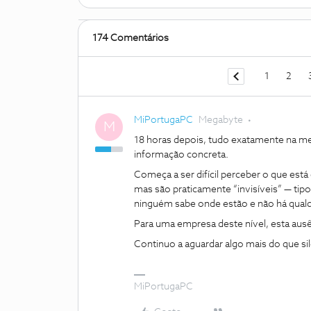
174 Comentários
1
2
MiPortugaPC
Megabyte
M
18 horas depois, tudo exatamente na m
informação concreta.
Começa a ser difícil perceber o que está
mas são praticamente “invisíveis” — ti
ninguém sabe onde estão e não há qualqu
Para uma empresa deste nível, esta aus
Continuo a aguardar algo mais do que sil
MiPortugaPC