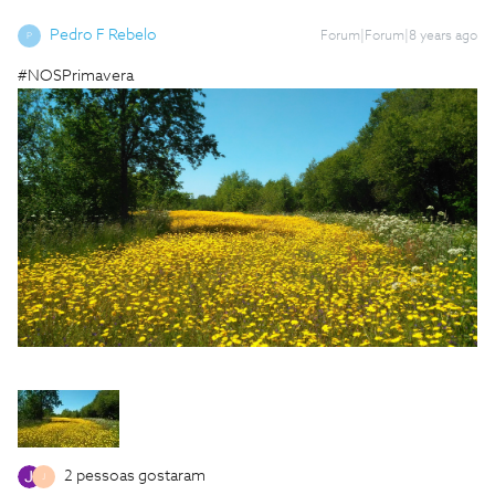
Pedro F Rebelo
Forum|Forum|8 years ago
P
#NOSPrimavera
2 pessoas gostaram
J