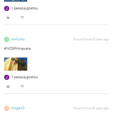
1 pessoa gostou
mrfunkz
Forum|Forum|8 years ago
M
#NOSPrimavera
1 pessoa gostou
Angie10
Forum|Forum|8 years ago
A