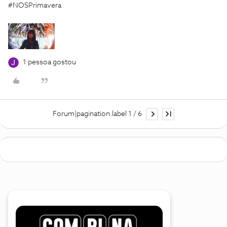
#NOSPrimavera
1 pessoa gostou
Forum|pagination.label 1 / 6