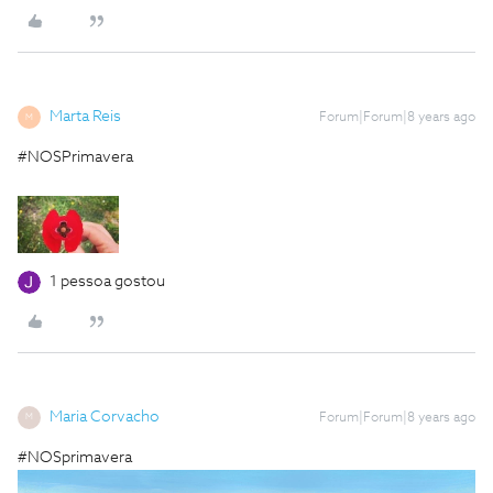
Marta Reis
Forum|Forum|8 years ago
M
#NOSPrimavera
1 pessoa gostou
Maria Corvacho
Forum|Forum|8 years ago
M
#NOSprimavera