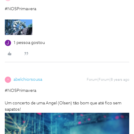
#NOSPrimavera
1 pessoa gostou
abelchiorsousa
Forum|Forum|8 years ago
A
#NOSPrimavera
Um concerto de uma Angel (Olsen) tão bom que até fico sem
sapatos!