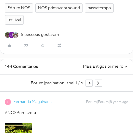
Fórum NOS
NOS primavera sound
passatempo
festival
5 pessoas gostaram
Mais antigos primeiro
144 Comentários
Forum|pagination.label 1 / 6
Fernanda Magalhaes
Forum|Forum|8 years ago
F
#NOSPrimavera