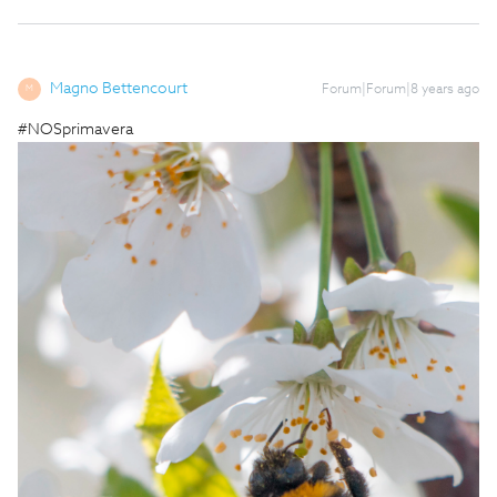
Magno Bettencourt
Forum|Forum|8 years ago
M
#NOSprimavera