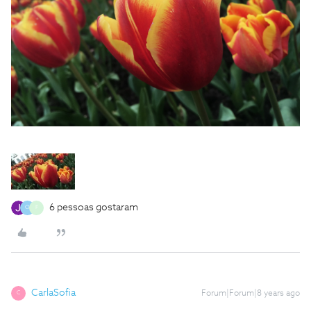
6 pessoas gostaram
O
F
CarlaSofia
Forum|Forum|8 years ago
C