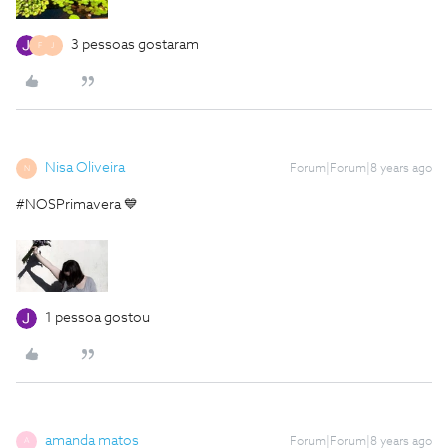
3 pessoas gostaram
F
J
Nisa Oliveira
Forum|Forum|8 years ago
N
#NOSPrimavera 💙
1 pessoa gostou
amanda matos
Forum|Forum|8 years ago
A