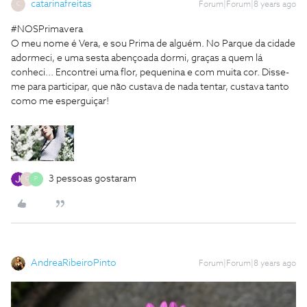
catarinafreitas
Forum|Forum|8 years ago
C
#NOSPrimavera
O meu nome é Vera, e sou Prima de alguém. No Parque da cidade
adormeci, e uma sesta abençoada dormi, graças a quem lá
conheci... Encontrei uma flor, pequenina e com muita cor. Disse-
me para participar, que não custava de nada tentar, custava tanto
como me esperguiçar!
3 pessoas gostaram
C
P
AndreaRibeiroPinto
Forum|Forum|8 years ago