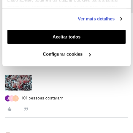
Caso aceite, poderemos utilizar cookies para analisar
informação estatística (cookies de analítica), adaptar
este serviço às suas preferências e apresentar-lhe
Ver mais detalhes
funcionalidades (cookies de personalização e
funcionalidade) e adaptar anúncios aos seus interesses
(cookies de publicidade personalizada). Pode gerir a
Aceitar todos
utilização dos cookies clicando em "
Configurar
Cookies
".
Configurar cookies
101 pessoas gostaram
B
H