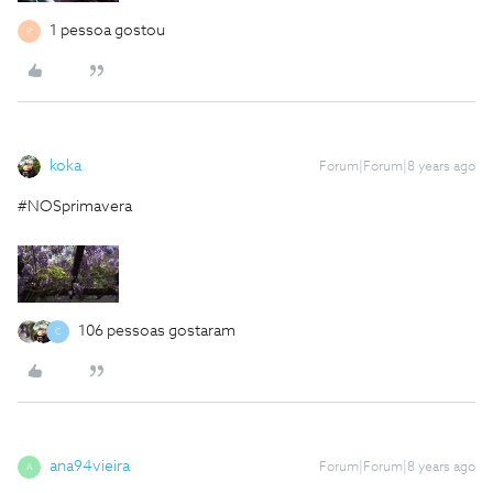
1 pessoa gostou
P
koka
Forum|Forum|8 years ago
#NOSprimavera
106 pessoas gostaram
C
ana94vieira
Forum|Forum|8 years ago
A