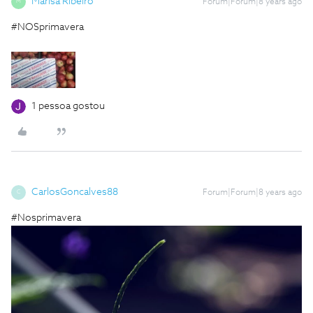
Marisa Ribeiro
Forum|Forum|8 years ago
M
#NOSprimavera
1 pessoa gostou
CarlosGoncalves88
Forum|Forum|8 years ago
C
#Nosprimavera