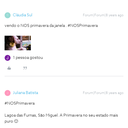
Cláudia Sul
Forum|Forum|8 years ago
C
vendo o NOS primavera da janela . #NOSPrimavera
1 pessoa gostou
Juliana Batista
Forum|Forum|8 years ago
J
#NOSPrimavera
Lagoa das Furnas, São Miguel. A Primavera no seu estado mais
puro 🙂