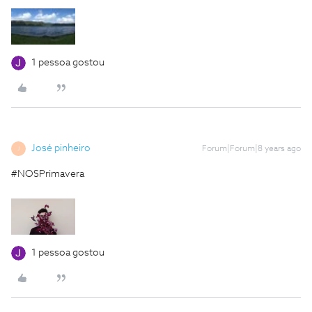
1 pessoa gostou
José pinheiro
Forum|Forum|8 years ago
J
#NOSPrimavera
1 pessoa gostou