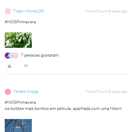
Tiago-Morais281
Forum|Forum|8 years ago
T
#NOSPrimavera
7 pessoas gostaram
F
T
Teresa Arega
Forum|Forum|8 years ago
T
#NOSPrimavera
os botões mais bonitos em película. apanhada com uma Nikon!