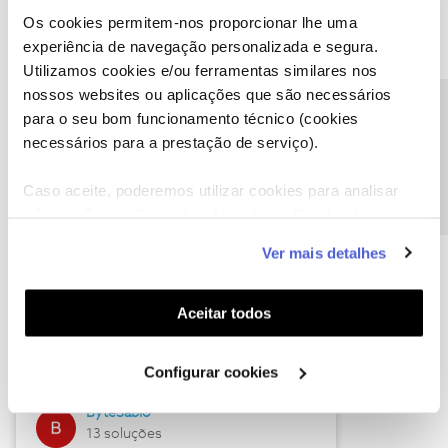
Os cookies permitem-nos proporcionar lhe uma
experiência de navegação personalizada e segura.
Utilizamos cookies e/ou ferramentas similares nos
Descubra as novidades de julho
nossos websites ou aplicações que são necessários
Precisa de ajuda?
para o seu bom funcionamento técnico (cookies
necessários para a prestação de serviço).
Caso aceite, poderemos utilizar cookies para analisar
informação estatística (cookies de analítica), adaptar
este serviço às suas preferências e apresentar-lhe
Ver mais detalhes
funcionalidades (cookies de personalização e
funcionalidade) e adaptar anúncios aos seus interesses
(cookies de publicidade personalizada). Pode gerir a
Hall of Fame de julho
Aceitar todos
utilização dos cookies clicando em "
Configurar
Guimas
Cookies
".
Configurar cookies
17 soluções
ByteSábio
13 soluções