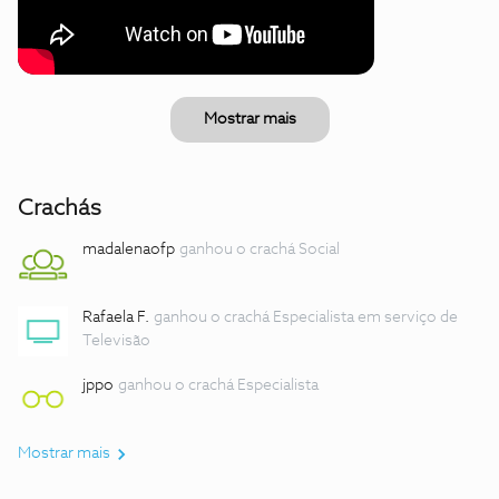
Mostrar mais
Crachás
madalenaofp
ganhou o crachá Social
Rafaela F.
ganhou o crachá Especialista em serviço de
Televisão
jppo
ganhou o crachá Especialista
Mostrar mais