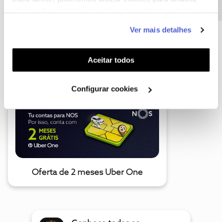
informação estatística (cookies de analítica), adaptar
este serviço às suas preferências e apresentar-lhe
Ver mais detalhes
funcionalidades (cookies de personalização e
funcionalidade) e adaptar anúncios aos seus interesses
A poupança que COMBINA
(cookies de publicidade personalizada). Pode gerir a
Aceitar todos
utilização dos cookies clicando em "
Configurar
Cookies
".
Configurar cookies
Oferta de 2 meses Uber One