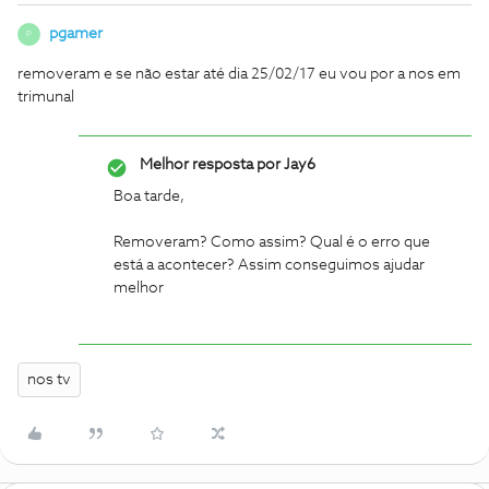
pgamer
P
removeram e se não estar até dia 25/02/17 eu vou por a nos em
trimunal
Melhor resposta por
Jay6
Boa tarde,
Removeram? Como assim? Qual é o erro que
está a acontecer? Assim conseguimos ajudar
melhor
nos tv