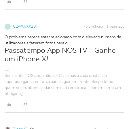
C24XXXX201
Forum|Forum|6 years ago
C
O problema parece estar relacionado com o elevado numero de
utilizadores a fazerem fotos para o
Passatempo App NOS TV – Ganhe
um iPhone X!
Ser cliente NOS pode não ser fácil, mas a cada obstáculo
superado ganha-se força para seguir em frente. Respeito por
quem se propõem ajudar sem nada em troca... nem mesmo um
obrigado;)