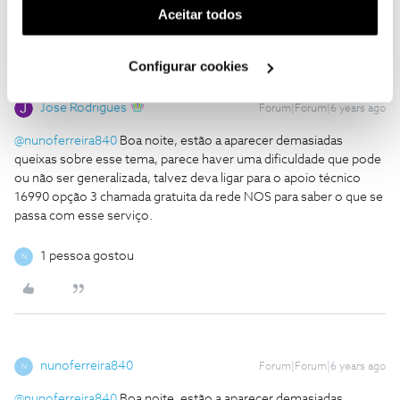
(cookies de publicidade personalizada). Pode gerir a
Aceitar todos
utilização dos cookies clicando em "
Configurar
Cookies
".
Configurar cookies
Jose Rodrigues
Forum|Forum|6 years ago
@nunoferreira840
Boa noite, estão a aparecer demasiadas
queixas sobre esse tema, parece haver uma dificuldade que pode
ou não ser generalizada, talvez deva ligar para o apoio técnico
16990 opção 3 chamada gratuita da rede NOS para saber o que se
passa com esse serviço.
1 pessoa gostou
N
nunoferreira840
Forum|Forum|6 years ago
N
@nunoferreira840
Boa noite, estão a aparecer demasiadas