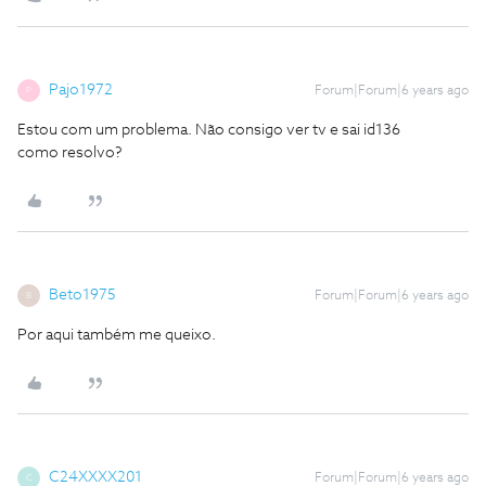
Pajo1972
Forum|Forum|6 years ago
P
Estou com um problema. Não consigo ver tv e sai id136
como resolvo?
Beto1975
Forum|Forum|6 years ago
B
Por aqui também me queixo.
C24XXXX201
Forum|Forum|6 years ago
C