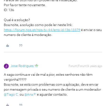
Parece ter ocorrido um problema na visualização.
Por favor tente novamente.
ID: 136
Qual é a solução?
Boa noite, a solução como pode ler neste link:
https://forum.nos.pt/nos-tv-44/erro-id-136-13379
é enviar o seu
numero de cliente à moderação.
Jose Rodrigues
Forum|Forum|6 years ago
A saga continua e vai de mal a pior, estes senhores não têm
vergonha?????
Boa noite, se está com problemas com a aplicação, deve enviar
por mensagem privada o seu numero de cliente a um moderador
@Tiago C.
ou
@Ana P.
e aguardar contacto.