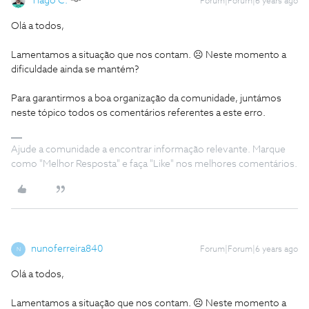
Tiago C.
Forum|Forum|6 years ago
Olá a todos,
Lamentamos a situação que nos contam. ☹️ Neste momento a
dificuldade ainda se mantém?
Para garantirmos a boa organização da comunidade, juntámos
neste tópico todos os comentários referentes a este erro.
Ajude a comunidade a encontrar informação relevante. Marque
como "Melhor Resposta" e faça "Like" nos melhores comentários.
nunoferreira840
Forum|Forum|6 years ago
N
Olá a todos,
Lamentamos a situação que nos contam. ☹️ Neste momento a