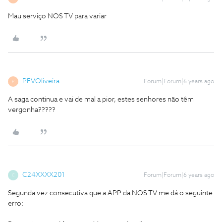
Mau serviço NOS TV para variar
PFVOliveira
Forum|Forum|6 years ago
P
A saga continua e vai de mal a pior, estes senhores não têm
vergonha?????
C24XXXX201
Forum|Forum|6 years ago
C
Segunda vez consecutiva que a APP da NOS TV me dá o seguinte
erro: