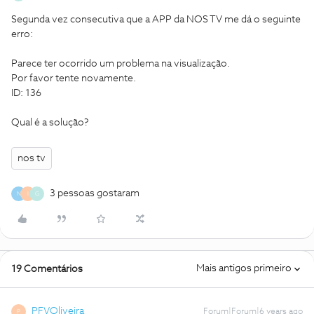
Segunda vez consecutiva que a APP da NOS TV me dá o seguinte
erro:
Parece ter ocorrido um problema na visualização.
Por favor tente novamente.
ID: 136
Qual é a solução?
nos tv
3 pessoas gostaram
N
I
G
Mais antigos primeiro
19 Comentários
PFVOliveira
Forum|Forum|6 years ago
P