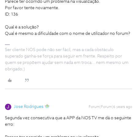
Parece ter ocorrido um problema na visualização.
Por favor tente novamente.
ID: 136
Qual é a solução?
Qual é mesmo a dificuldade com o nome de utilizador no forum?
Ser cliente NOS pode não ser fácil, mas a cada obstáculo
superado ganha-se força para seguir em frente. Respeito por
quem se propõem ajudar sem nada em troca... nem mesmo um
obrigado;)
Jose Rodrigues
Forum|Forum|6 years ago
Segunda vez consecutiva que a APP da NOS TV me dá o seguinte
erro: