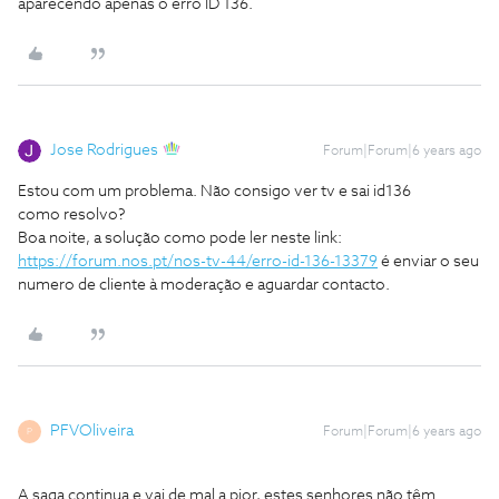
aparecendo apenas o erro ID 136.
Jose Rodrigues
Forum|Forum|6 years ago
Estou com um problema. Não consigo ver tv e sai id136
como resolvo?
Boa noite, a solução como pode ler neste link:
https://forum.nos.pt/nos-tv-44/erro-id-136-13379
é enviar o seu
numero de cliente à moderação e aguardar contacto.
PFVOliveira
Forum|Forum|6 years ago
P
A saga continua e vai de mal a pior, estes senhores não têm