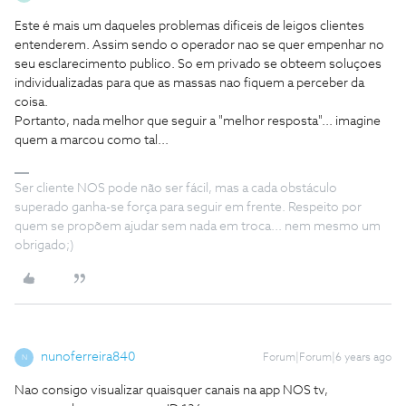
Este é mais um daqueles problemas dificeis de leigos clientes
entenderem. Assim sendo o operador nao se quer empenhar no
seu esclarecimento publico. So em privado se obteem soluçoes
individualizadas para que as massas nao fiquem a perceber da
coisa.
Portanto, nada melhor que seguir a "melhor resposta"... imagine
quem a marcou como tal...
Ser cliente NOS pode não ser fácil, mas a cada obstáculo
superado ganha-se força para seguir em frente. Respeito por
quem se propõem ajudar sem nada em troca... nem mesmo um
obrigado;)
nunoferreira840
Forum|Forum|6 years ago
N
Nao consigo visualizar quaisquer canais na app NOS tv,