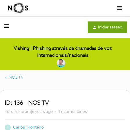
Menu
Iniciar sessão
Vishing | Phishing através de chamadas de voz
internacionais/nacionais
NOS TV
ID: 136 - NOS TV
Forum|Forum|6 years ago
19 comentários
Carlos_Monteiro
C