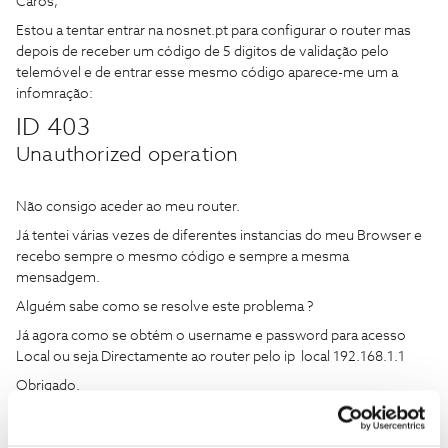
Caros,
Estou a tentar entrar na nosnet.pt para configurar o router mas
depois de receber um código de 5 digitos de validação pelo
telemóvel e de entrar esse mesmo código aparece-me um a
infomração:
ID 403
Unauthorized operation
Não consigo aceder ao meu router.
Já tentei várias vezes de diferentes instancias do meu Browser e
recebo sempre o mesmo código e sempre a mesma
mensadgem.
Alguém sabe como se resolve este problema ?
Já agora como se obtém o username e password para acesso
Local ou seja Directamente ao router pelo ip local 192.168.1.1
Obrigado.
Eu também tenho esse problema e é geral da rede da NOS.
Nao espere ajuda neste tipo de forum, mais vale relatar o