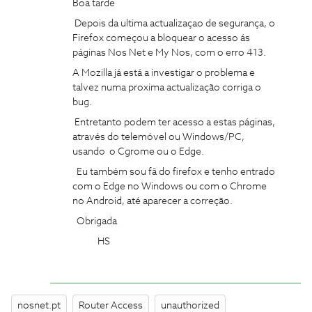
Boa tarde
Depois da ultima actualizaçao de segurança, o
Firefox começou a bloquear o acesso ás
páginas Nos Net e My Nos, com o erro 413.
A Mozilla já está a investigar o problema e
talvez numa proxima actualização corriga o
bug.
Entretanto podem ter acesso a estas páginas,
através do telemóvel ou Windows/PC,
usando o Cgrome ou o Edge.
Eu também sou fâ do firefox e tenho entrado
com o Edge no Windows ou com o Chrome
no Android, até aparecer a correção.
Obrigada
HS
nosnet.pt
Router Access
unauthorized