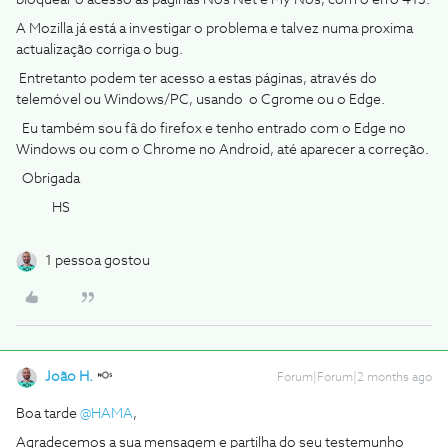
bloquear o acesso ás páginas Nos Net e My Nos, com o erro 413.
A Mozilla já está a investigar o problema e talvez numa proxima
actualização corriga o bug.
Entretanto podem ter acesso a estas páginas, através do
telemóvel ou Windows/PC, usando o Cgrome ou o Edge.
Eu também sou fâ do firefox e tenho entrado com o Edge no
Windows ou com o Chrome no Android, até aparecer a correção.
Obrigada
HS
1 pessoa gostou
João H.
Forum|Forum|2 months ago
Boa tarde ​
@HAMA
,
Agradecemos a sua mensagem e partilha do seu testemunho