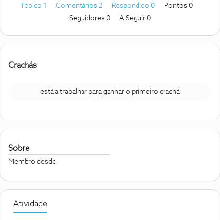
Tópico 1
Comentários 2
Respondido 0
Pontos 0
Seguidores
0
A Seguir
0
Crachás
está a trabalhar para ganhar o primeiro crachá
Sobre
Membro desde
Atividade