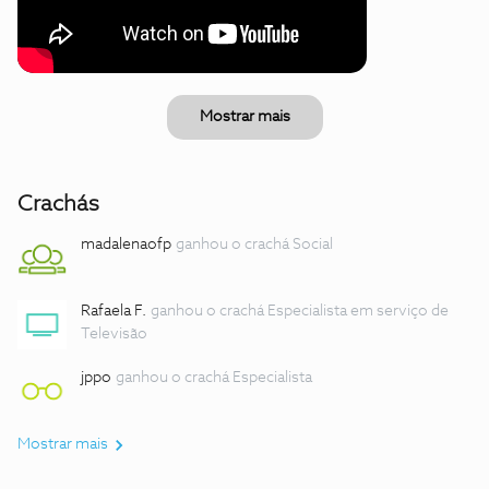
Mostrar mais
Crachás
madalenaofp
ganhou o crachá Social
Rafaela F.
ganhou o crachá Especialista em serviço de
Televisão
jppo
ganhou o crachá Especialista
Mostrar mais