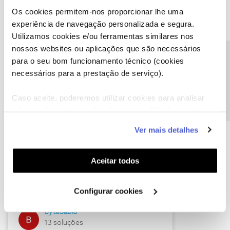
Os cookies permitem-nos proporcionar lhe uma
experiência de navegação personalizada e segura.
Utilizamos cookies e/ou ferramentas similares nos
Descubra as novidades de julho
nossos websites ou aplicações que são necessários
Precisa de ajuda?
para o seu bom funcionamento técnico (cookies
necessários para a prestação de serviço).
Caso aceite, poderemos utilizar cookies para analisar
informação estatística (cookies de analítica), adaptar
este serviço às suas preferências e apresentar-lhe
Ver mais detalhes
funcionalidades (cookies de personalização e
funcionalidade) e adaptar anúncios aos seus interesses
(cookies de publicidade personalizada). Pode gerir a
Hall of Fame de julho
Aceitar todos
utilização dos cookies clicando em "
Configurar
Guimas
Cookies
".
Configurar cookies
17 soluções
ByteSábio
13 soluções