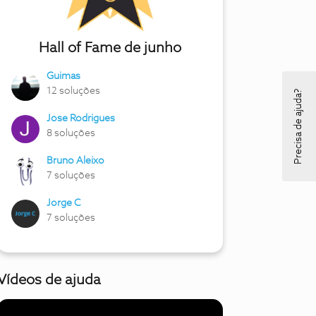
Hall of Fame de junho
Guimas
12 soluções
Precisa de ajuda?
Jose Rodrigues
8 soluções
Bruno Aleixo
7 soluções
Jorge C
7 soluções
Vídeos de ajuda