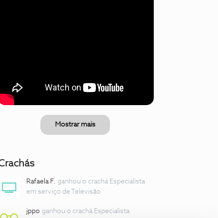
Mostrar mais
Crachás
Rafaela F.
ganhou o crachá Especialista
em serviço de Televisão
jppo
ganhou o crachá Especialista