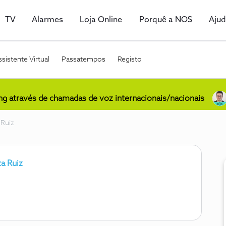
TV
Alarmes
Loja Online
Porquê a NOS
Aju
sistente Virtual
Passatempos
Registo
ing através de chamadas de voz internacionais/nacionais
 Ruiz
a Ruiz