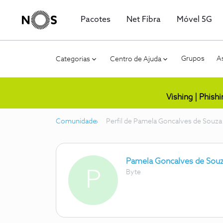
Pacotes
Net Fibra
Móvel 5G
Grupos
As
Categorias
Centro de Ajuda
Vishing | Phish
Comunidade
Perfil de Pamela Goncalves de Souza
Pamela Goncalves de Souz
P
Byte