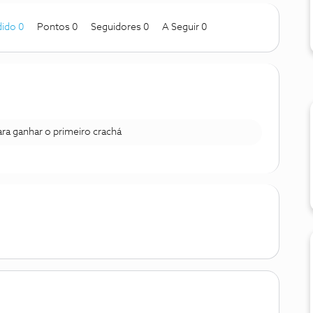
ido 0
Pontos 0
Seguidores
0
A Seguir
0
para ganhar o primeiro crachá