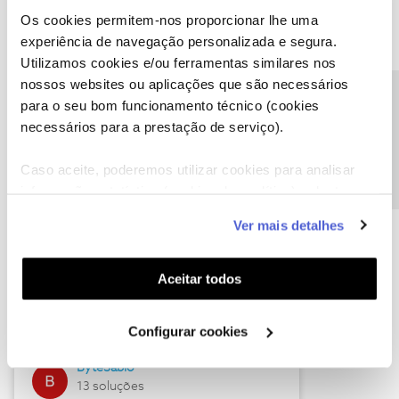
Os cookies permitem-nos proporcionar lhe uma
experiência de navegação personalizada e segura.
Utilizamos cookies e/ou ferramentas similares nos
Descubra as novidades de julho
nossos websites ou aplicações que são necessários
Precisa de ajuda?
para o seu bom funcionamento técnico (cookies
necessários para a prestação de serviço).
Caso aceite, poderemos utilizar cookies para analisar
informação estatística (cookies de analítica), adaptar
este serviço às suas preferências e apresentar-lhe
Ver mais detalhes
funcionalidades (cookies de personalização e
funcionalidade) e adaptar anúncios aos seus interesses
(cookies de publicidade personalizada). Pode gerir a
Hall of Fame de julho
Aceitar todos
utilização dos cookies clicando em "
Configurar
Guimas
Cookies
".
Configurar cookies
17 soluções
ByteSábio
13 soluções