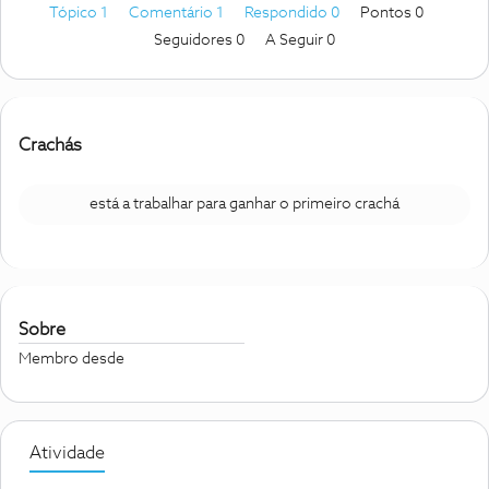
Tópico 1
Comentário 1
Respondido 0
Pontos 0
Seguidores
0
A Seguir
0
Crachás
está a trabalhar para ganhar o primeiro crachá
Sobre
Membro desde
Atividade