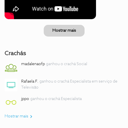
Mostrar mais
Crachás
madalenaofp
ganhou o crachá Social
Rafaela F.
ganhou o crachá Especialista em serviço de
Televisão
jppo
ganhou o crachá Especialista
Mostrar mais