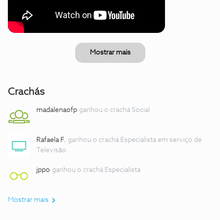
Mostrar mais
Crachás
madalenaofp
ganhou o crachá Social
Rafaela F.
ganhou o crachá Especialista em serviço de
Televisão
jppo
ganhou o crachá Especialista
Mostrar mais