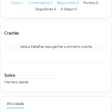
Tópico 1
Comentários 0
Respondido 0
Pontos 0
Seguidores
0
A Seguir
0
Crachás
está a trabalhar para ganhar o primeiro crachá
Sobre
Membro desde
Atividade