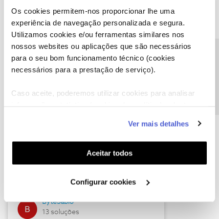
Os cookies permitem-nos proporcionar lhe uma
experiência de navegação personalizada e segura.
Utilizamos cookies e/ou ferramentas similares nos
Descubra as novidades de julho
nossos websites ou aplicações que são necessários
Precisa de ajuda?
para o seu bom funcionamento técnico (cookies
necessários para a prestação de serviço).
Caso aceite, poderemos utilizar cookies para analisar
informação estatística (cookies de analítica), adaptar
este serviço às suas preferências e apresentar-lhe
Ver mais detalhes
funcionalidades (cookies de personalização e
funcionalidade) e adaptar anúncios aos seus interesses
(cookies de publicidade personalizada). Pode gerir a
Hall of Fame de julho
Aceitar todos
utilização dos cookies clicando em "
Configurar
Guimas
Cookies
".
Configurar cookies
17 soluções
ByteSábio
13 soluções