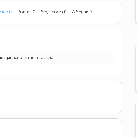
dido 0
Pontos 0
Seguidores
0
A Seguir
0
para ganhar o primeiro crachá