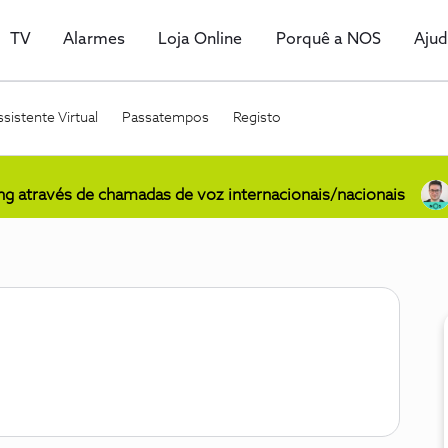
TV
Alarmes
Loja Online
Porquê a NOS
Aju
sistente Virtual
Passatempos
Registo
ing através de chamadas de voz internacionais/nacionais