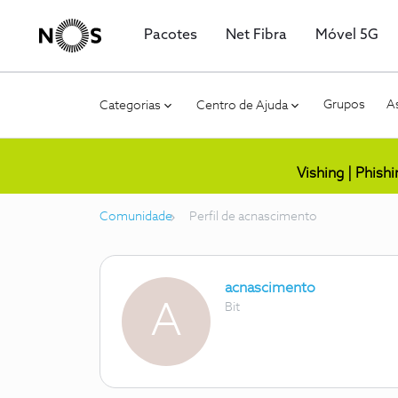
Pacotes
Net Fibra
Móvel 5G
Grupos
As
Categorias
Centro de Ajuda
Vishing | Phish
Comunidade
Perfil de acnascimento
acnascimento
A
Bit