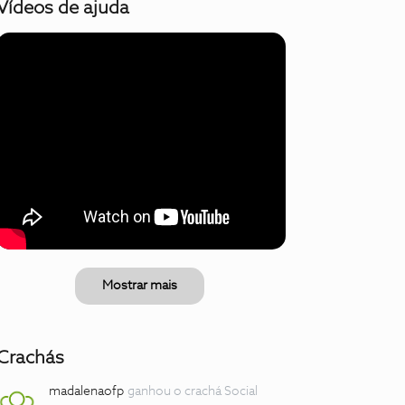
Vídeos de ajuda
Mostrar mais
Crachás
madalenaofp
ganhou o crachá Social