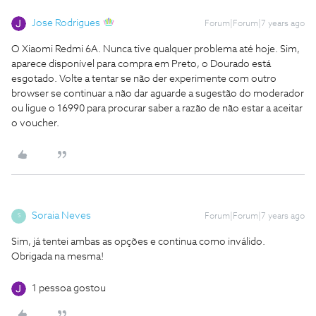
Jose Rodrigues
Forum|Forum|7 years ago
O Xiaomi Redmi 6A. Nunca tive qualquer problema até hoje.
Sim,
aparece disponível para compra em Preto, o Dourado está
esgotado. Volte a tentar se não der experimente com outro
browser se continuar a não dar aguarde a sugestão do moderador
ou ligue o 16990 para procurar saber a razão de não estar a aceitar
o voucher.
Soraia Neves
Forum|Forum|7 years ago
S
Sim, já tentei ambas as opções e continua como inválido.
Obrigada na mesma!
1 pessoa gostou