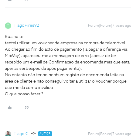
TiagoPires92
Forum|Forum|7 years ago
T
Boa noite,
tentei utilizar um voucher de empresa na compra de telemóvel.
Ao chegar ao fim do acto de pagamento (ia pagar a diferença via
MbWay), apareceu-me a mensagem de erro (apesar de ter
recebido um e-mail de Confirmação da encomenda mas que esta
apenas será expedida após pagamento).
No entanto não tenho nenhum registo de encomenda feita na
área de cliente e não consegui voltar a utilizar o Voucher porque
que me dá como inválido.
O que posso fazer ?
Tiago C.
AUTOR
Forum|Forum|7 years ago