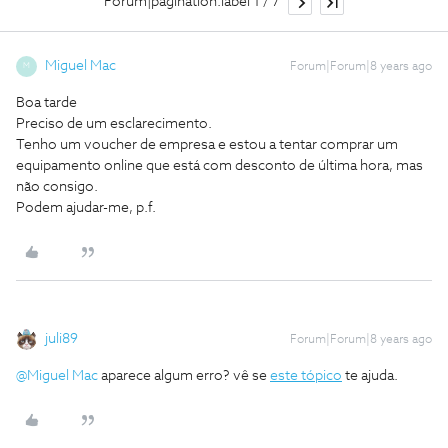
Forum|pagination.label 1 / 7
Miguel Mac
Forum|Forum|8 years ago
M
Boa tarde
Preciso de um esclarecimento.
Tenho um voucher de empresa e estou a tentar comprar um
equipamento online que está com desconto de última hora, mas
não consigo.
Podem ajudar-me, p.f.
juli89
Forum|Forum|8 years ago
@Miguel Mac
aparece algum erro? vê se
este tópico
te ajuda.