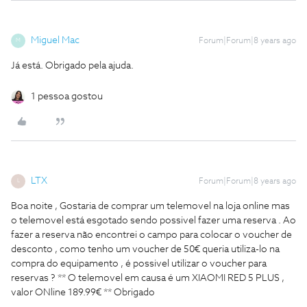
Miguel Mac
Forum|Forum|8 years ago
M
Já está. Obrigado pela ajuda.
1 pessoa gostou
LTX
Forum|Forum|8 years ago
L
Boa noite , Gostaria de comprar um telemovel na loja online mas
o telemovel está esgotado sendo possivel fazer uma reserva . Ao
fazer a reserva não encontrei o campo para colocar o voucher de
desconto , como tenho um voucher de 50€ queria utiliza-lo na
compra do equipamento , é possivel utilizar o voucher para
reservas ? ** O telemovel em causa é um XIAOMI RED 5 PLUS ,
valor ONline 189.99€ ** Obrigado