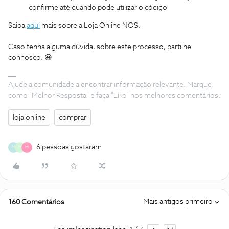
confirme até quando pode utilizar o código
Saiba
aqui
mais sobre a Loja Online NOS.
Caso tenha alguma dúvida, sobre este processo, partilhe
connosco. 😃
Ajude a comunidade a encontrar informação relevante. Marque
como "Melhor Resposta" e faça "Like" nos melhores comentários.
loja online
comprar
6 pessoas gostaram
M
M
M
Mais antigos primeiro
160 Comentários