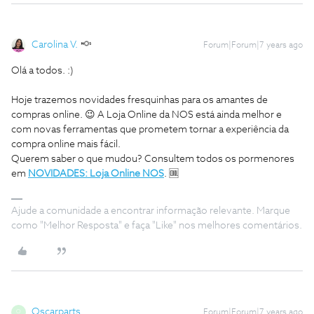
Carolina V.
Forum|Forum|7 years ago
Olá a todos. :)
Hoje trazemos novidades fresquinhas para os amantes de
compras online. 😉 A Loja Online da NOS está ainda melhor e
com novas ferramentas que prometem tornar a experiência da
compra online mais fácil.
Querem saber o que mudou? Consultem todos os pormenores
em
NOVIDADES: Loja Online NOS
. 🆒
Ajude a comunidade a encontrar informação relevante. Marque
como "Melhor Resposta" e faça "Like" nos melhores comentários.
Oscarparts
Forum|Forum|7 years ago
O