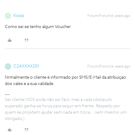
Koop
Forum|Forum|6 years ago
K
Como sei se tenho algum Voucher
C24XXXX201
Forum|Forum|6 years ago
C
Nrmalmente o cliente é informado por SMS/E-Mail da atribuiçao
dos vales e a sua validade.
Ser cliente NOS pode não ser fácil, mas a cada obstáculo
superado ganha-se força para seguir em frente. Respeito por
quem se propõem ajudar sem nada em troca... nem mesmo um
obrigado;)