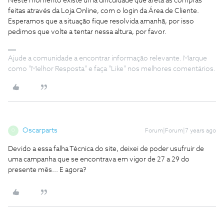
Neste momento existe uma dificuldade que afeta as compras
feitas através da Loja Online, com o login da Área de Cliente.
Esperamos que a situação fique resolvida amanhã, por isso
pedimos que volte a tentar nessa altura, por favor.
Ajude a comunidade a encontrar informação relevante. Marque
como "Melhor Resposta" e faça "Like" nos melhores comentários.
Oscarparts
Forum|Forum|7 years ago
O
Devido a essa falha Técnica do site, deixei de poder usufruir de
uma campanha que se encontrava em vigor de 27 a 29 do
presente mês... E agora?