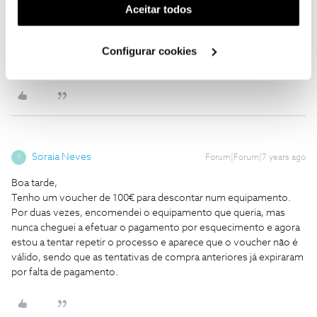
(cookies de publicidade personalizada). Pode gerir a
Aceitar todos
Alguém pode-me dizer o que se passa?
utilização dos cookies clicando em "
Configurar
Obrigado
Bom dia, experimente limpar os temporários e os
Cookies
".
cookies do seu browser ou tente com outro navegador, se não
Configurar cookies
conseguir volte a postar aqui.
Soraia Neves
Forum|Forum|7 years ago
S
Boa tarde,
Tenho um voucher de 100€ para descontar num equipamento.
Por duas vezes, encomendei o equipamento que queria, mas
nunca cheguei a efetuar o pagamento por esquecimento e agora
estou a tentar repetir o processo e aparece que o voucher não é
válido, sendo que as tentativas de compra anteriores já expiraram
por falta de pagamento.