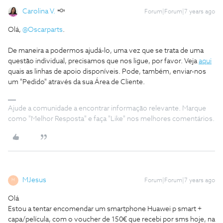
Carolina V.
Forum|Forum|7 years ago
Olá,
@Oscarparts
.
De maneira a podermos ajudá-lo, uma vez que se trata de uma
questão individual, precisamos que nos ligue, por favor. Veja
aqui
quais as linhas de apoio disponíveis. Pode, também, enviar-nos
um "Pedido" através da sua Área de Cliente.
Ajude a comunidade a encontrar informação relevante. Marque
como "Melhor Resposta" e faça "Like" nos melhores comentários.
MJesus
Forum|Forum|7 years ago
M
Olá
Estou a tentar encomendar um smartphone Huawei p smart +
capa/película, com o voucher de 150€ que recebi por sms hoje, na