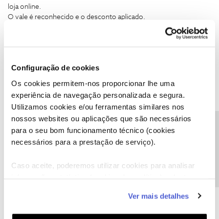
loja online.
O vale é reconhecido e o desconto aplicado.
Ao carregar em "Finalizar Compra" dá sempre "Erro! Ocorreu um
erro com a sua compra"
Alguém pode-me dizer o que se passa?
Configuração de cookies
Obrigado
Os cookies permitem-nos proporcionar lhe uma
experiência de navegação personalizada e segura.
Utilizamos cookies e/ou ferramentas similares nos
nossos websites ou aplicações que são necessários
Precisa de ajuda?
para o seu bom funcionamento técnico (cookies
Jose Rodrigues
Forum|Forum|7 years ago
necessários para a prestação de serviço).
Olá
Estou a tentar encomendar um smartphone Huawei p smart +
Caso aceite, poderemos utilizar cookies para analisar
capa/película, com o voucher de 150€ que recebi por sms hoje, na
informação estatística (cookies de analítica), adaptar
loja online.
este serviço às suas preferências e apresentar-lhe
O vale é reconhecido e o desconto aplicado.
Ver mais detalhes
funcionalidades (cookies de personalização e
Ao carregar em "Finalizar Compra" dá sempre "Erro! Ocorreu um
funcionalidade) e adaptar anúncios aos seus interesses
erro com a sua compra"