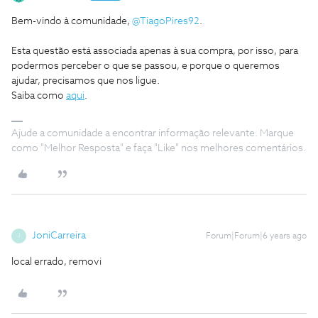
Bem-vindo à comunidade,
@TiagoPires92
.
Esta questão está associada apenas à sua compra, por isso, para
podermos perceber o que se passou, e porque o queremos
ajudar, precisamos que nos ligue.
Saiba como
aqui
.
Ajude a comunidade a encontrar informação relevante. Marque
como "Melhor Resposta" e faça "Like" nos melhores comentários.
JoniCarreira
Forum|Forum|6 years ago
J
local errado, removi