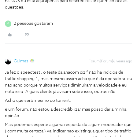
na NOS ou está aqui apenas para descredibilizar quem coloca as
questões.
2 pessoas gostaram
G
Guimas
Forum|Forum|6 years ago
Já fez o speedtest , o teste da anacom diz “ não há indicios de
traffic shapping “ , mas mesmo assim acha que é da operadora. eu
não acho porque muitos serviços diminuiram a velocidade e eu
noto isso. Alguns clients já avisam sobre isso, outros não.
Acho que será mesmo do torrent.
é um forum, não estou a descredibilizar mas posso dar a minha
opinião.
Mas podemos esperar alguma resposta do algum moderador que
( com muita certeza ) vai indicar não existir qualquer tipo de traffic