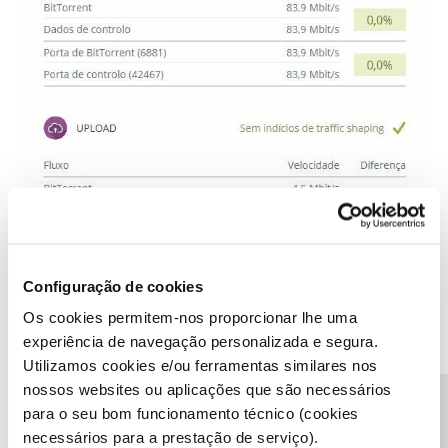
Configuração de cookies
Os cookies permitem-nos proporcionar lhe uma
Teste feito pelo site NET-MEDE após o do traffic shapping em que
experiência de navegação personalizada e segura.
usa trafego torrent.
Utilizamos cookies e/ou ferramentas similares nos
nossos websites ou aplicações que são necessários
para o seu bom funcionamento técnico (cookies
Teste de velocidade:
necessários para a prestação de serviço).