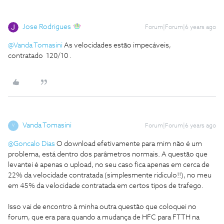
Jose Rodrigues
Forum|Forum|6 years ago
@Vanda Tomasini
As velocidades estão impecáveis,
contratado 120/10 .
Vanda Tomasini
Forum|Forum|6 years ago
V
@Goncalo Dias
O download efetivamente para mim não é um
problema, está dentro dos parâmetros normais. A questão que
levantei é apenas o upload, no seu caso fica apenas em cerca de
22% da velocidade contratada (simplesmente ridiculo!!), no meu
em 45% da velocidade contratada em certos tipos de trafego.
Isso vai de encontro à minha outra questão que coloquei no
forum, que era para quando a mudança de HFC para FTTH na