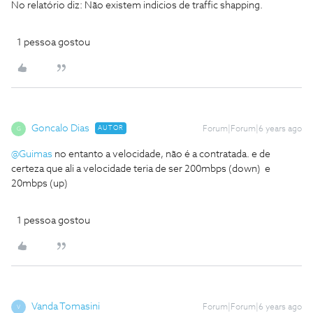
No relatório diz: Não existem indicios de traffic shapping.
1 pessoa gostou
Goncalo Dias
AUTOR
Forum|Forum|6 years ago
G
@Guimas
no entanto a velocidade, não é a contratada. e de
certeza que ali a velocidade teria de ser 200mbps (down) e
20mbps (up)
1 pessoa gostou
Vanda Tomasini
Forum|Forum|6 years ago
V