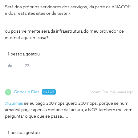
Será dos próprios servidores dos serviços, da parte da ANACOM,
e dos restantes sites onde testei?
ou possivelmente será da infraestrutura do meu provedor de
internet aqui em casa?
1 pessoa gostou
Goncalo Dias
AUTOR
Forum|Forum|6 years ago
G
@Guimas
se eu pago 200mbps quero 200mbps, porque se num
amanhã pagar apenas metade da factura, a NOS tambem me vem
perguntar o que que se passa…..
1 pessoa gostou