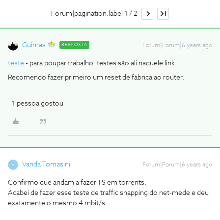
Forum|pagination.label 1 / 2
Guimas
RESPOSTA
Forum|Forum|6 years ago
teste
- para poupar trabalho. testes são ali naquele link.
Recomendo fazer primeiro um reset de fábrica ao router.
1 pessoa gostou
Vanda Tomasini
Forum|Forum|6 years ago
V
Confirmo que andam a fazer TS em torrents.
Acabei de fazer esse teste de traffic shapping do net-mede e deu
exatamente o mesmo 4 mbit/s