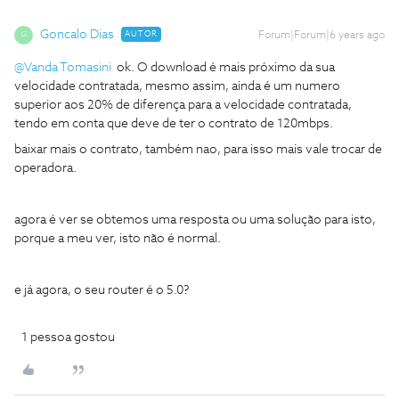
Goncalo Dias
AUTOR
Forum|Forum|6 years ago
G
@Vanda Tomasini
ok. O download é mais próximo da sua
velocidade contratada, mesmo assim, ainda é um numero
superior aos 20% de diferença para a velocidade contratada,
tendo em conta que deve de ter o contrato de 120mbps.
baixar mais o contrato, também nao, para isso mais vale trocar de
operadora.
agora é ver se obtemos uma resposta ou uma solução para isto,
porque a meu ver, isto não é normal.
e já agora, o seu router é o 5.0?
1 pessoa gostou