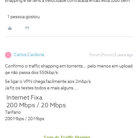
shapping e se tens a velocidade contratada então está tudo bem.
1 pessoa gostou
Carlos.Cardona
Forum|Forum|5 years ago
C
Confirmo o traffic shapping em torrents… pelo menos em upload
qe não passa dos 550kbp/s.
Se ligar o VPN chega facilmente aos 2mbp/s
Já fiz os testes todos e mais alguns….
Internet Fixa
200 Mbps / 20 Mbps
Tarifário
200 Mbps / 20 Mbps