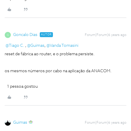
Goncalo Dias
AUTOR
Forum|Forum|6 years ago
G
@Tiago C.
,
@Guimas
,
@Vanda Tomasini
reset de fábrica ao router, e o problema persiste.
os mesmos números por cabo na aplicação da ANACOM.
1 pessoa gostou
Guimas
Forum|Forum|6 years ago