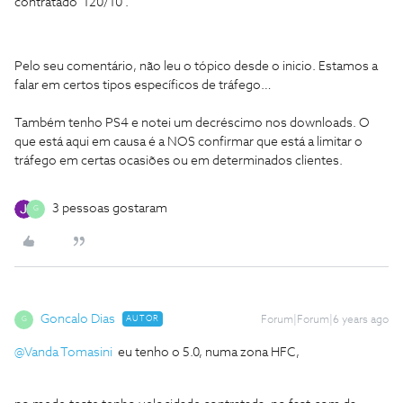
contratado 120/10 .
Pelo seu comentário, não leu o tópico desde o inicio. Estamos a
falar em certos tipos específicos de tráfego…
Também tenho PS4 e notei um decréscimo nos downloads. O
que está aqui em causa é a NOS confirmar que está a limitar o
tráfego em certas ocasiões ou em determinados clientes.
3 pessoas gostaram
G
Goncalo Dias
AUTOR
Forum|Forum|6 years ago
G
@Vanda Tomasini
eu tenho o 5.0, numa zona HFC,