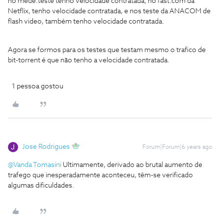
no mede.teste tenho velocidade contratada, no fast.com da
Netflix, tenho velocidade contratada, e nos teste da ANACOM de
flash video, também tenho velocidade contratada.
Agora se formos para os testes que testam mesmo o trafico de
bit-torrent é que não tenho a velocidade contratada.
1 pessoa gostou
Jose Rodrigues
Forum|Forum|6 years ago
@Vanda Tomasini
Ultimamente, derivado ao brutal aumento de
trafego que inesperadamente aconteceu, têm-se verificado
algumas dificuldades.