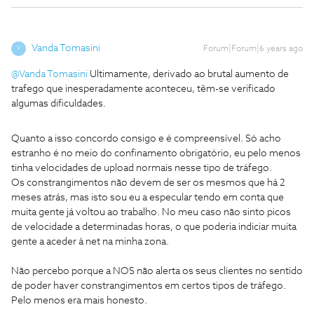
Vanda Tomasini
Forum|Forum|6 years ago
V
@Vanda Tomasini
Ultimamente, derivado ao brutal aumento de
trafego que inesperadamente aconteceu, têm-se verificado
algumas dificuldades.
Quanto a isso concordo consigo e é compreensível. Só acho
estranho é no meio do confinamento obrigatório, eu pelo menos
tinha velocidades de upload normais nesse tipo de tráfego.
Os constrangimentos não devem de ser os mesmos que há 2
meses atrás, mas isto sou eu a especular tendo em conta que
muita gente já voltou ao trabalho. No meu caso não sinto picos
de velocidade a determinadas horas, o que poderia indiciar muita
gente a aceder à net na minha zona.
Não percebo porque a NOS não alerta os seus clientes no sentido
de poder haver constrangimentos em certos tipos de tráfego.
Pelo menos era mais honesto.