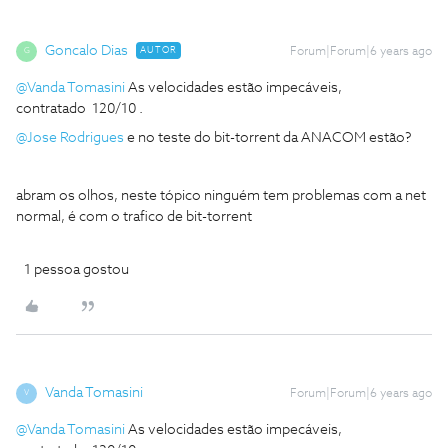
Goncalo Dias
AUTOR
Forum|Forum|6 years ago
G
@Vanda Tomasini
As velocidades estão impecáveis,
contratado 120/10 .
@Jose Rodrigues
e no teste do bit-torrent da ANACOM estão?
abram os olhos, neste tópico ninguém tem problemas com a net
normal, é com o trafico de bit-torrent
1 pessoa gostou
Vanda Tomasini
Forum|Forum|6 years ago
V
@Vanda Tomasini
As velocidades estão impecáveis,