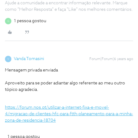
Ajude a comunidade a encontrar informação relevante. Marque
como "Melhor Resposta" e faça "Like" nos melhores comentários.
1 pessoa gostou
G
Vanda Tomasini
Forum|Forum|6 years ago
V
Mensagem privada enviada
Aproveito para se poder adiantar algo referente ao meu outro
tópico agradecia.
https://forum.nos.pt/utilizar-a-internet-fixa-e-movel-
4/migracao-de-clientes-hfc-para-ftth-planeamento-para-a-minha-
zona-de-residencia-18704
1 pessoa gostou