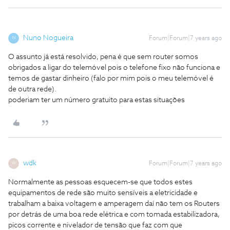
Nuno Nogueira
Forum|Forum|7 years ago
N
O assunto já está resolvido, pena é que sem router somos
obrigados a ligar do telemóvel pois o telefone fixo não funciona e
temos de gastar dinheiro (falo por mim pois o meu telemóvel é
de outra rede).
poderiam ter um número gratuito para estas situações
wdk
Forum|Forum|7 years ago
W
Normalmente as pessoas esquecem-se que todos estes
equipamentos de rede são muito sensíveis a eletricidade e
trabalham a baixa voltagem e amperagem daí não tem os Routers
por detrás de uma boa rede elétrica e com tomada estabilizadora,
picos corrente e nivelador de tensão que faz com que