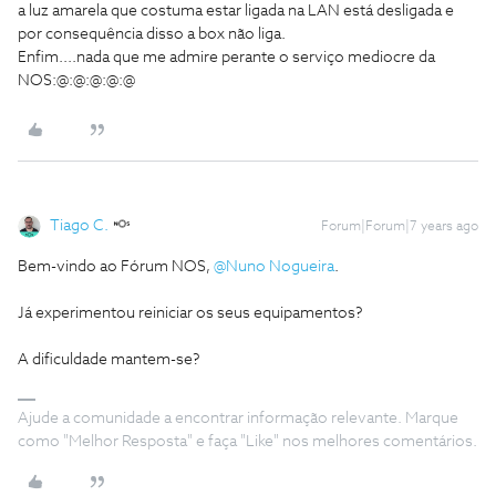
a luz amarela que costuma estar ligada na LAN está desligada e
por consequência disso a box não liga.
Enfim....nada que me admire perante o serviço mediocre da
NOS:@:@:@:@:@
Tiago C.
Forum|Forum|7 years ago
Bem-vindo ao Fórum NOS,
@Nuno Nogueira
.
Já experimentou reiniciar os seus equipamentos?
A dificuldade mantem-se?
Ajude a comunidade a encontrar informação relevante. Marque
como "Melhor Resposta" e faça "Like" nos melhores comentários.