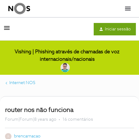
Menu
Iniciar sessão
Vishing | Phishing através de chamadas de voz
internacionais/nacionais
Internet NOS
router nos não funciona
Forum|Forum|8 years ago
16 comentários
brencarnacao
B