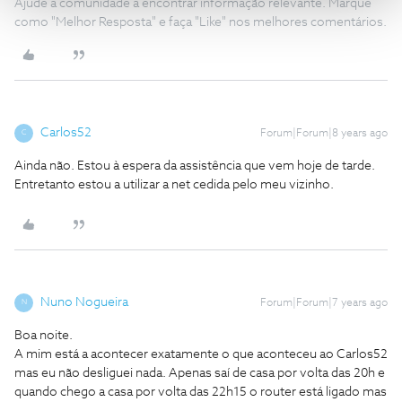
Ajude a comunidade a encontrar informação relevante. Marque
como "Melhor Resposta" e faça "Like" nos melhores comentários.
Carlos52
Forum|Forum|8 years ago
C
Ainda não. Estou à espera da assistência que vem hoje de tarde.
Entretanto estou a utilizar a net cedida pelo meu vizinho.
Nuno Nogueira
Forum|Forum|7 years ago
N
Boa noite.
A mim está a acontecer exatamente o que aconteceu ao Carlos52
mas eu não desliguei nada. Apenas saí de casa por volta das 20h e
quando chego a casa por volta das 22h15 o router está ligado mas