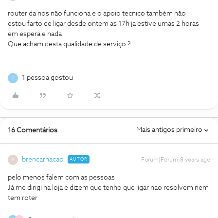
router da nos não funciona e o apoio tecnico também não
estou farto de ligar desde ontem as 17h ja estive umas 2 horas
em espera e nada
Que acham desta qualidade de serviço ?
1 pessoa gostou
C
Mais antigos primeiro
16 Comentários
brencarnacao
AUTOR
Forum|Forum|8 years ago
B
pelo menos falem com as pessoas
Já me dirigi ha loja e dizem que tenho que ligar nao resolvem nem
tem roter