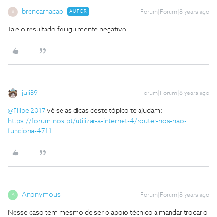
brencarnacao
AUTOR
Forum|Forum|8 years ago
B
Ja e o resultado foi igulmente negativo
juli89
Forum|Forum|8 years ago
@Filipe 2017
vê se as dicas deste tópico te ajudam:
https://forum.nos.pt/utilizar-a-internet-4/router-nos-nao-
funciona-4711
Anonymous
Forum|Forum|8 years ago
A
Nesse caso tem mesmo de ser o apoio técnico a mandar trocar o