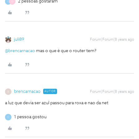
2 pessoas gostaram
C
D
juli89
Forum|Forum|8 years ago
@brencarnacao
mas o que é que o router tem?
brencarnacao
AUTOR
Forum|Forum|8 years ago
B
a luz que devia ser azul passou para roxa e nao da net
1 pessoa gostou
C