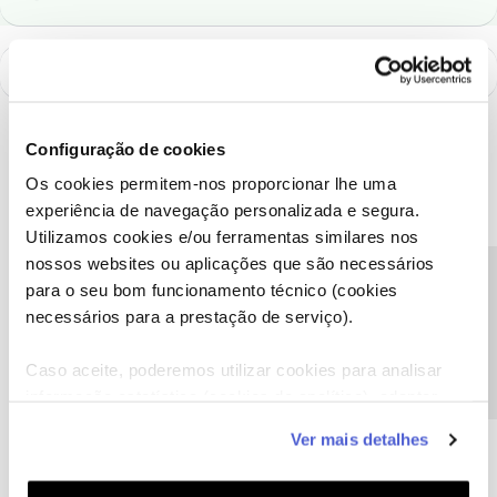
Configuração de cookies
Os cookies permitem-nos proporcionar lhe uma
experiência de navegação personalizada e segura.
Utilizamos cookies e/ou ferramentas similares nos
nossos websites ou aplicações que são necessários
Precisa de ajuda?
para o seu bom funcionamento técnico (cookies
necessários para a prestação de serviço).
Caso aceite, poderemos utilizar cookies para analisar
A poupança que COMBINA
informação estatística (cookies de analítica), adaptar
este serviço às suas preferências e apresentar-lhe
Ver mais detalhes
funcionalidades (cookies de personalização e
funcionalidade) e adaptar anúncios aos seus interesses