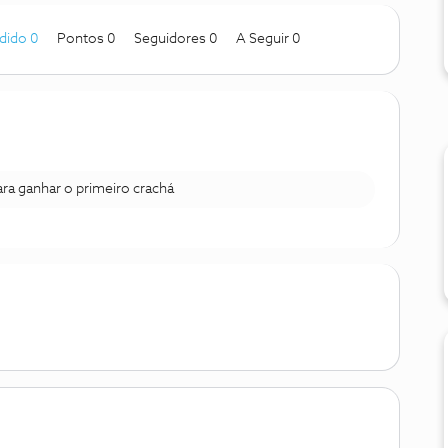
dido 0
Pontos 0
Seguidores
0
A Seguir
0
para ganhar o primeiro crachá