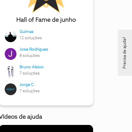
Hall of Fame de junho
Guimas
12 soluções
Precisa de ajuda?
Jose Rodrigues
8 soluções
Bruno Aleixo
7 soluções
Jorge C
7 soluções
Vídeos de ajuda