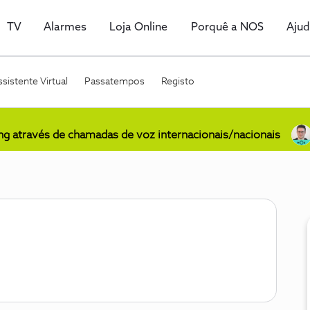
TV
Alarmes
Loja Online
Porquê a NOS
Aju
sistente Virtual
Passatempos
Registo
ing através de chamadas de voz internacionais/nacionais