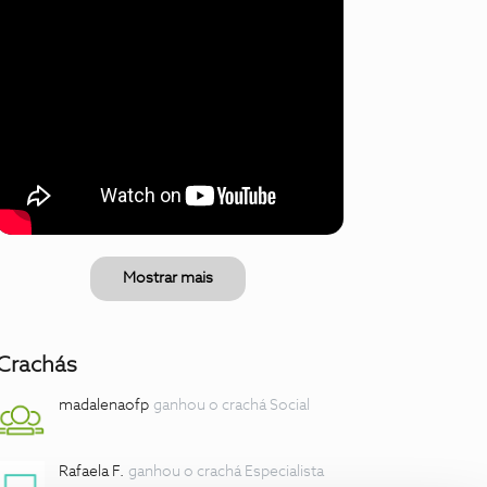
Mostrar mais
Crachás
madalenaofp
ganhou o crachá Social
Rafaela F.
ganhou o crachá Especialista