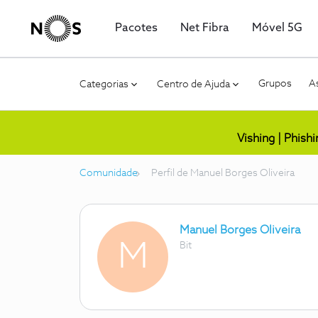
Pacotes
Net Fibra
Móvel 5G
Grupos
As
Categorias
Centro de Ajuda
Vishing | Phish
Comunidade
Perfil de Manuel Borges Oliveira
Manuel Borges Oliveira
M
Bit