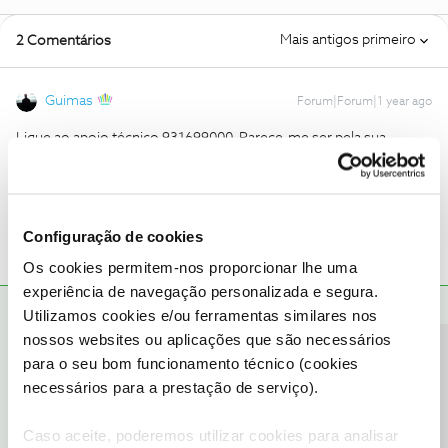
Mais antigos primeiro
2 Comentários
Guimas
Forum|Forum|1 year ago
Ligue ao apoio técnico 931699000. Parece-me ser pela sua
descrição, um problema de sinal, que é resolvido com técnico no
local
Configuração de cookies
Os cookies permitem-nos proporcionar lhe uma
experiência de navegação personalizada e segura.
Mário P.
Utilizamos cookies e/ou ferramentas similares nos
RESPOSTA
Forum|Forum|1 year ago
nossos websites ou aplicações que são necessários
Bom dia,
@IMCCP
.
Precisa de ajuda?
para o seu bom funcionamento técnico (cookies
Estamos aqui para ajudar.
necessários para a prestação de serviço).
Deste modo, para o podermos fazer, sugerimos que verifique a
situação através do assistente inteligente de ajuda ao serviço de
Caso aceite, poderemos utilizar cookies para analisar