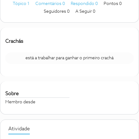
Tópico 1
Comentários 0
Respondido 0
Pontos 0
Seguidores
0
A Seguir
0
Crachás
está a trabalhar para ganhar o primeiro crachá
Sobre
Membro desde
Atividade