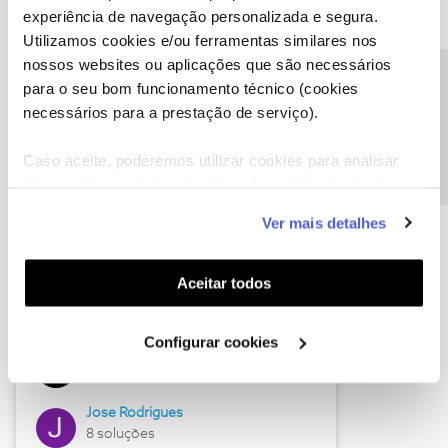
experiência de navegação personalizada e segura.
Utilizamos cookies e/ou ferramentas similares nos
nossos websites ou aplicações que são necessários
Descubra as novidades de junho
Precisa de ajuda?
para o seu bom funcionamento técnico (cookies
necessários para a prestação de serviço).
Caso aceite, poderemos utilizar cookies para analisar
informação estatística (cookies de analítica), adaptar
este serviço às suas preferências e apresentar-lhe
Ver mais detalhes
funcionalidades (cookies de personalização e
funcionalidade) e adaptar anúncios aos seus interesses
(cookies de publicidade personalizada). Pode gerir a
Aceitar todos
utilização dos cookies clicando em "
Configurar
Hall of Fame de junho
Cookies
".
Configurar cookies
Guimas
12 soluções
Jose Rodrigues
8 soluções