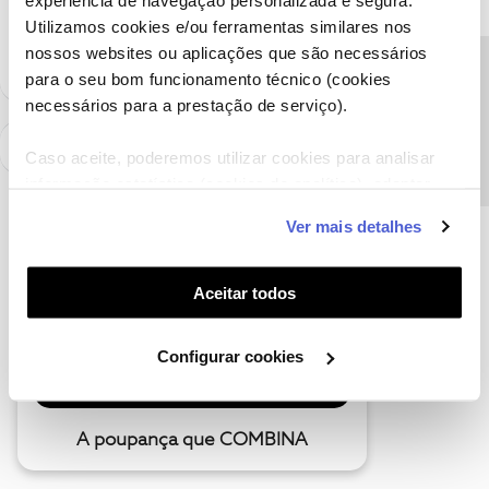
experiência de navegação personalizada e segura.
Siga os perfis da moderação, através da opção "Seguir", para estar
Utilizamos cookies e/ou ferramentas similares nos
sempre a par das ultimas novidades.
nossos websites ou aplicações que são necessários
Precisa de ajuda?
para o seu bom funcionamento técnico (cookies
necessários para a prestação de serviço).
Caso aceite, poderemos utilizar cookies para analisar
informação estatística (cookies de analítica), adaptar
este serviço às suas preferências e apresentar-lhe
Ver mais detalhes
funcionalidades (cookies de personalização e
funcionalidade) e adaptar anúncios aos seus interesses
(cookies de publicidade personalizada). Pode gerir a
Aceitar todos
utilização dos cookies clicando em "
Configurar
Cookies
".
Configurar cookies
A poupança que COMBINA