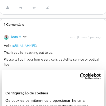
1 Comentário
João H.
Forum|Forum|3 years ago
Hello
@BILAL AHMED
,
Thank you for reaching out to us.
Please tell us if your home service is a satellite service or optical
fiber.
What happens when you try to connect to the Wi-Fi? Do you have
internet access through a ethernet connection?
Thank you
Configuração de cookies
Ajude a comunidade a encontrar informação relevante. Marque
Os cookies permitem-nos proporcionar lhe uma
como "Melhor Resposta" e faça "Like" nos melhores comentários.