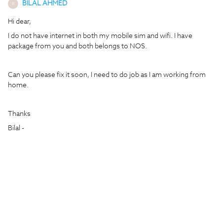
BILAL AHMED
B
Hi dear,
I do not have internet in both my mobile sim and wifi. I have
package from you and both belongs to NOS.
Can you please fix it soon, I need to do job as I am working from
home.
Thanks
Bilal -