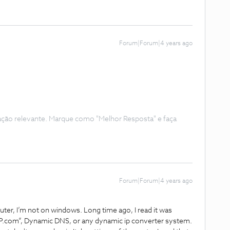
Forum|Forum|4 years ago
ação relevante. Marque como "Melhor Resposta" e faça
Forum|Forum|4 years ago
router, I’m not on windows. Long time ago, I read it was
o IP.com”, Dynamic DNS, or any dynamic ip converter system.