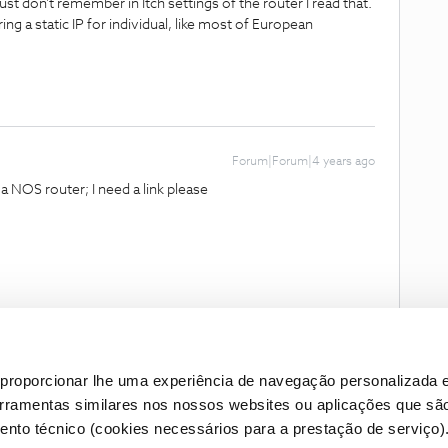
just don't remember in Itch settings of the router I read that.
ering a static IP for individual, like most of European
Forum|Forum|4 years ago
a NOS router; I need a link please
proporcionar lhe uma experiência de navegação personalizada e
erramentas similares nos nossos websites ou aplicações que sã
nto técnico (cookies necessários para a prestação de serviço)