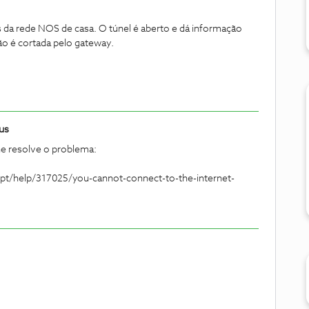
 da rede NOS de casa. O túnel é aberto e dá informação
ção é cortada pelo gateway.
us
he resolve o problema:
-pt/help/317025/you-cannot-connect-to-the-internet-