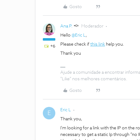
Gosto
Ana P.
Moderador
Hello
@Eric L
,
Please check if
this link
help you.
+6
Thank you
Ajude a comunidade a encontrar inform
"Like" nos melhores comentários.
Gosto
Eric L
E
Thank you,
I'm looking for a link with the IP on the 
necessary to get a static Ip through “n