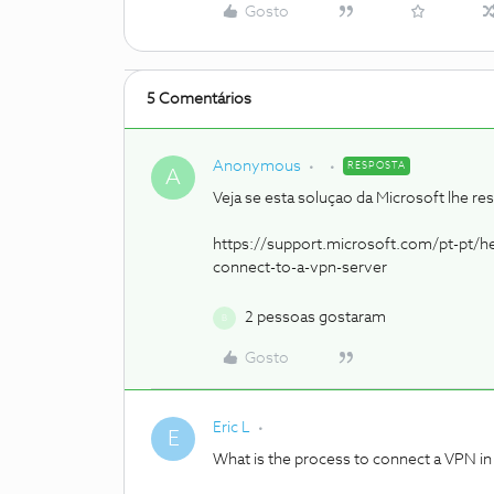
Gosto
5 Comentários
Anonymous
RESPOSTA
A
Veja se esta soluçao da Microsoft lhe re
https://support.microsoft.com/pt-pt/h
connect-to-a-vpn-server
2 pessoas gostaram
B
Gosto
Eric L
E
What is the process to connect a VPN in 