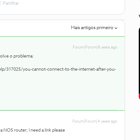
Partilhar
Mais antigos primeiro
Forum|Forum|8 years ago
solve o problema:
elp/317025/you-cannot-connect-to-the-internet-after-you-
Forum|Forum|4 years ago
a NOS router; I need a link please