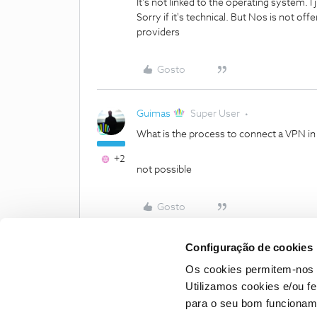
It's not linked to the operating system. I 
Sorry if it's technical. But Nos is not off
providers
Gosto
Guimas
Super User
What is the process to connect a VPN in 
+2
not possible
Gosto
Configuração de cookies
Os cookies permitem-nos 
Utilizamos cookies e/ou f
para o seu bom funcioname