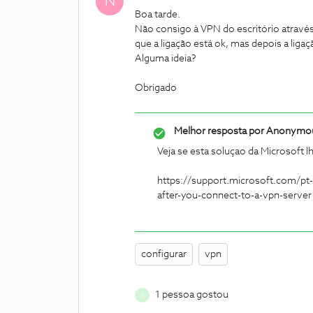
N
Boa tarde.
Não consigo à VPN do escritório através
que a ligação está ok, mas depois a liga
Alguma ideia?
Obrigado
Melhor resposta por
Anonymo
Veja se esta soluçao da Microsoft l
https://support.microsoft.com/pt
after-you-connect-to-a-vpn-server
configurar
vpn
1 pessoa gostou
B