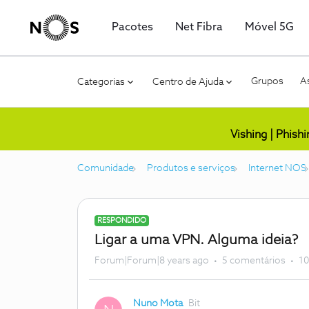
Pacotes
Net Fibra
Móvel 5G
Grupos
As
Categorias
Centro de Ajuda
Vishing | Phish
Comunidade
Produtos e serviços
Internet NOS
RESPONDIDO
Ligar a uma VPN. Alguma ideia?
Forum|Forum|8 years ago
5 comentários
10
Nuno Mota
Bit