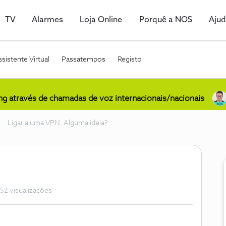
TV
Alarmes
Loja Online
Porquê a NOS
Aju
sistente Virtual
Passatempos
Registo
ing através de chamadas de voz internacionais/nacionais
Ligar a uma VPN. Alguma ideia?
52 visualizações