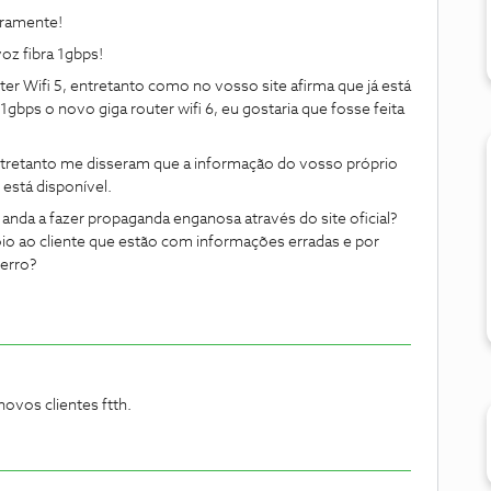
iramente!
oz fibra 1gbps!
 Wifi 5, entretanto como no vosso site afirma que já está
1gbps o novo giga router wifi 6, eu gostaria que fosse feita
 entretanto me disseram que a informação do vosso próprio
o está disponível.
S anda a fazer propaganda enganosa através do site oficial?
o ao cliente que estão com informações erradas e por
 erro?
novos clientes ftth.