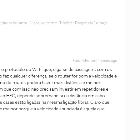
ação relevante. Marque como "Melhor Resposta" e faça
Forum|Forum|4 years ago
a o protocolo do Wi-Fi que, diga-se de passagem, com os
faz qualquer diferença, se o router for bom a velocidade é
o do router, poderá haver mais distância e melhor
 que com isso não precisam investir em repetidores e
ao HFC, depende sobremaneira da distância em cabo
s casas estão ligadas na mesma ligação fibra). Claro que
 melhor porque a velocidade anunciada é aquela que