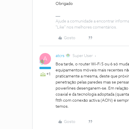
Obrigado
Ajude a comunidade a encontrar inform
"Like" nos melhores comentários.
Gosto
atcrs
Super User
A
Boa tarde, o router Wi-Fi 5 ou 6 só mud
equipamentos móveis mais recentes não 
+1
praticamente a mesma, deste que próxim
penetração pelas paredes mas se pensam
powerlines desenganem-se. Em relação 
coaxial e da tecnologia adoptada (quanta
ftth com conexão activa (AON) é sempre
temos.
Gosto