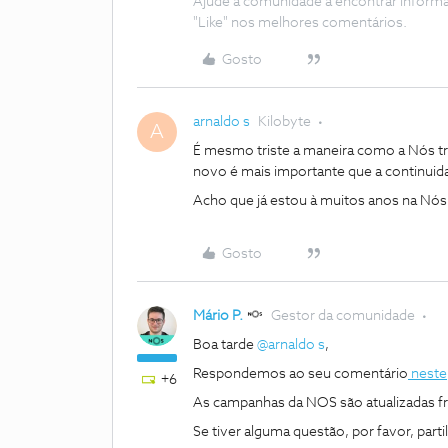
Ajude a comunidade a encontrar inform
"Like" nos melhores comentários.
Gosto
arnaldo s
Kilobyte
A
É mesmo triste a maneira como a Nós tra
novo é mais importante que a continuid
Acho que já estou à muitos anos na Nós
Gosto
Mário P.
Gestor da comunidade
Boa tarde
@arnaldo s
,
Respondemos ao seu comentário
neste
+6
As campanhas da NOS são atualizadas fr
Se tiver alguma questão, por favor, part