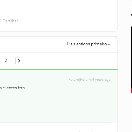
Partilhar
Mais antigos primeiro
2
Forum|Forum|4 years ago
 clientes ftth.