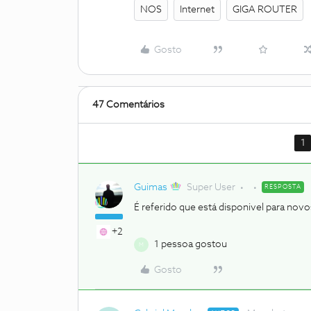
NOS
Internet
GIGA ROUTER
Gosto
47 Comentários
1
Guimas
Super User
RESPOSTA
É referido que está disponivel para novos
+2
1 pessoa gostou
M
Gosto