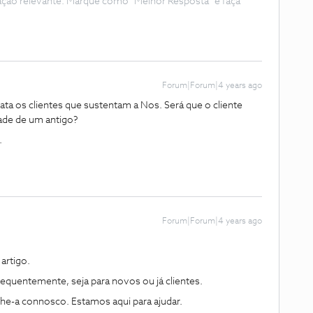
ação relevante. Marque como "Melhor Resposta" e faça
Forum|Forum|4 years ago
ta os clientes que sustentam a Nos. Será que o cliente
ade de um antigo?
.
Forum|Forum|4 years ago
artigo.
equentemente, seja para novos ou já clientes.
ilhe-a connosco. Estamos aqui para ajudar.