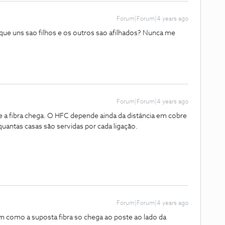
Forum|Forum|4 years ago
orque uns sao filhos e os outros sao afilhados? Nunca me
Forum|Forum|4 years ago
 a fibra chega. O HFC depende ainda da distância em cobre
 quantas casas são servidas por cada ligação.
Forum|Forum|4 years ago
im como a suposta fibra so chega ao poste ao lado da