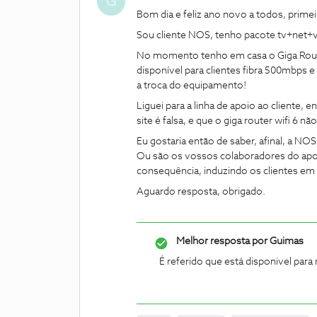
G
Bom dia e feliz ano novo a todos, prime
Sou cliente NOS, tenho pacote tv+net+v
No momento tenho em casa o Giga Router
disponível para clientes fibra 500mbps e 
a troca do equipamento!
Liguei para a linha de apoio ao cliente,
site é falsa, e que o giga router wifi 6 nã
Eu gostaria então de saber, afinal, a NO
Ou são os vossos colaboradores do apoi
consequência, induzindo os clientes em
Aguardo resposta, obrigado.
Melhor resposta por
Guimas
É referido que está disponivel para 