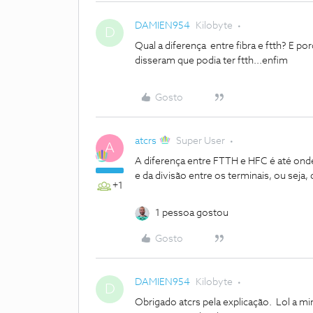
DAMIEN954
Kilobyte
D
Qual a diferença entre fibra e ftth? E p
disseram que podia ter ftth...enfim
Gosto
atcrs
Super User
A
A diferença entre FTTH e HFC é até onde
e da divisão entre os terminais, ou seja,
+1
1 pessoa gostou
Gosto
DAMIEN954
Kilobyte
D
Obrigado atcrs pela explicação. Lol a m