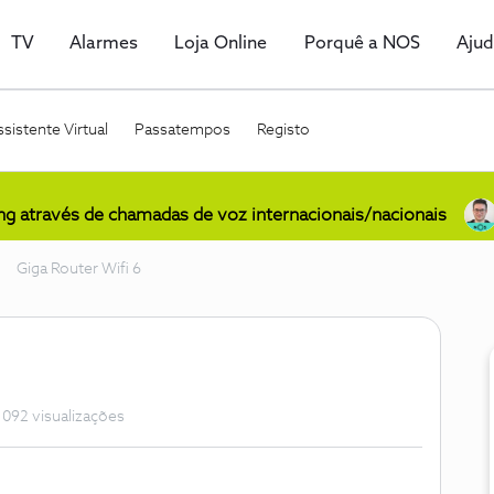
TV
Alarmes
Loja Online
Porquê a NOS
Aju
sistente Virtual
Passatempos
Registo
ing através de chamadas de voz internacionais/nacionais
Giga Router Wifi 6
1092 visualizações