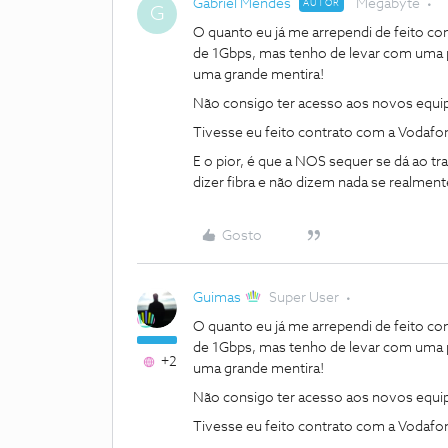
Gabriel Mendes
Megabyte
AUTOR
G
O quanto eu já me arrependi de feito co
de 1Gbps, mas tenho de levar com uma po
uma grande mentira!
Não consigo ter acesso aos novos equip
Tivesse eu feito contrato com a Vodafo
E o pior, é que a NOS sequer se dá ao t
dizer fibra e não dizem nada se realment
Gosto
Guimas
Super User
O quanto eu já me arrependi de feito co
de 1Gbps, mas tenho de levar com uma po
+2
uma grande mentira!
Não consigo ter acesso aos novos equip
Tivesse eu feito contrato com a Vodafo