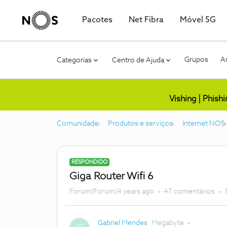
Pacotes
Net Fibra
Móvel 5G
Grupos
As
Categorias
Centro de Ajuda
Vishing | Phish
Comunidade
Produtos e serviços
Internet NOS
RESPONDIDO
Giga Router Wifi 6
Forum|Forum|4 years ago
47 comentários
Gabriel Mendes
Megabyte