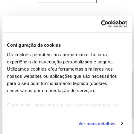
Defina um
nome de utilizador
e
palavra-passe
Configuração de cookies
Os cookies permitem-nos proporcionar lhe uma
experiência de navegação personalizada e segura.
Utilizamos cookies e/ou ferramentas similares nos
nossos websites ou aplicações que são necessários
Precisa de ajuda?
para o seu bom funcionamento técnico (cookies
necessários para a prestação de serviço).
Caso aceite, poderemos utilizar cookies para analisar
informação estatística (cookies de analítica), adaptar
este serviço às suas preferências e apresentar-lhe
Ver mais detalhes
funcionalidades (cookies de personalização e
funcionalidade) e adaptar anúncios aos seus interesses