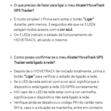
O que preciso de fazer para ligar o meu
Alcatel MoveTrack
GPS Tracker?
É muito simples!
J
Prima sem soltar o botão
“Ligar”
durante, pelo menos, 3 segundos até que os 3 LEDs
estejam todos acesos com a
cor azul
;
Os 3 LEDs indicam o estado de funcionamento do
MOVETRACK, ativando o mesmo.
Como posso confirmar se o meu
Alcatel MoveTrack GPS
Tracker
está ligado à rede?
Depois de o MOVETRACK ter iniciado totalmente, prima o
botão
“Ligar”
para verificar o estado de ligação à rede;
Se o LED da rede estiver com a cor azul, significa que o
dispositivo está ligado à rede 2G/GPRS corretamente;
NO caso de o LED da rede estar com a cor vermelha,
significa que o dispositivo não está ligado à rede;
Verifique ainda se desativou o código PIN do cartão nano
SIM e, caso o a situação se mantenha, entre em contacto