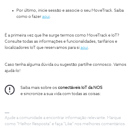
Por último, inicie sessão e associe o seu MoveTrack. Saiba
como o fazer
aqui
.
É a primeira vez que lhe surge termos como MoveTrack e IoT?
Consulte todas as informações e funcionalidades, tarifários e
localizadores IoT que reservamos para si
aqui
.
Caso tenha alguma dúvida ou sugestão partilhe connosco. Vamos
ajudá-lo!
Saiba mais sobre os
conectáveis IoT da NOS
e sincronize a sua vida com todas as coisas:
Ajude a comunidade a encontrar informação relevante. Marque
como "Melhor Resposta" e faça "Like" nos melhores comentários.