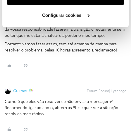
utilização dos cookies clicando em "
Configurar
Cookies
".
CRISTINA PINHEIRO
AUTOR
Forum|Forum|1 year ago
C
Configurar cookies
Não, como estou já farto vou mesmo apresentar reclamação. Era
da vossa responsabilidade fazerem a transição directamente sem
eu ter que me estar a chatear e a perder o meu tempo.
Portanto vamos fazer assim, tem até amanhã de manhã para
resolver o problema, pelas 10 horas apresento a reclamação!
Guimas
Forum|Forum|1 year ago
Como é que eles vão resolver se não enviar a mensagem?
Recomendo ligar ao apoio, abrem as 9h se quer ver a situação
resolvida mais rápido