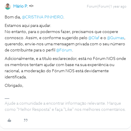
Mário P.
Forum|Forum|1 year ago
Bom dia,
@CRISTINA PINHEIRO
.
Estamos aqui para ajudar.
No entanto, para o podermos fazer, precisamos que coopere
connosco. Assim, e conforme sugerido pelo
@Olaf
e o
@Guimas
,
querendo, envie-nos uma mensagem privada com o seu número
de contribuinte para o perfil
@Fórum
.
Adicionalmente, e a título esclarecedor, está no Fórum NOS onde
os membros tentam ajudar com base na sua experiência ou
racional, a moderação do Fórum NOS está devidamente
identificada.
Obrigado,
Ajude a comunidade a encontrar informação relevante. Marque
como "Melhor Resposta" e faça "Like" nos melhores comentários.