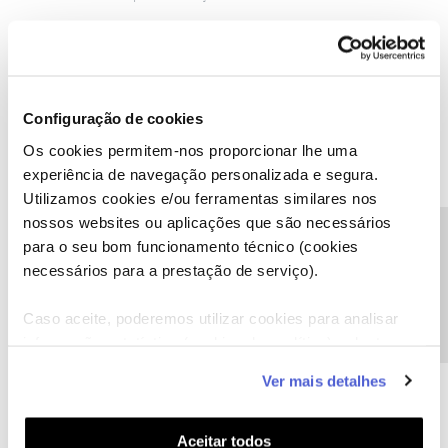
Configuração de cookies
CRISTINA PINHEIRO
AUTOR
Forum|Forum|1 year ago
C
Os cookies permitem-nos proporcionar lhe uma
Não existe nenhuma opção para activar... Apenas para subscrever
experiência de navegação personalizada e segura.
... :( :(
Utilizamos cookies e/ou ferramentas similares nos
nossos websites ou aplicações que são necessários
Precisa de ajuda?
para o seu bom funcionamento técnico (cookies
necessários para a prestação de serviço).
Olaf
Caso aceite, poderemos utilizar cookies para analisar
Forum|Forum|1 year ago
informação estatística (cookies de analítica), adaptar
Envie mensagem a moderação para verem
este serviço às suas preferências e apresentar-lhe
Ver mais detalhes
funcionalidades (cookies de personalização e
funcionalidade) e adaptar anúncios aos seus interesses
(cookies de publicidade personalizada). Pode gerir a
Aceitar todos