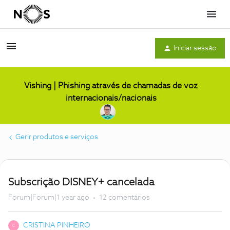
Menu
Iniciar sessão
Vishing | Phishing através de chamadas de voz
internacionais/nacionais
Gerir produtos e serviços
Subscrição DISNEY+ cancelada
Forum|Forum|1 year ago
12 comentários
CRISTINA PINHEIRO
C