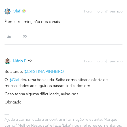
Olaf
Forum|Forum|1 year ago
É em streaming não nos canais
Mário P.
Forum|Forum|1 year ago
Boa tarde,
@CRISTINA PINHEIRO
O
@Olaf
deu uma boa ajuda. Saiba como ativar a oferta de
mensalidades ao seguir os passos indicados em:
Caso tenha alguma dificuldade, avise-nos.
Obrigado,
Ajude a comunidade a encontrar informação relevante. Marque
como "Melhor Resposta" e faça "Like" nos melhores comentários.