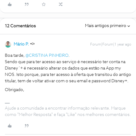
Mais antigos primeiro
12 Comentários
Mário P.
Forum|Forum|1 year ago
Boa tarde,
@CRISTINA PINHEIRO
.
Sendo que para ter acesso ao serviço é necessário ter conta na
Disney´+ é necessário alterar os dados que estão na App my
NOS. Isto porque, para ter acesso à oferta que transitou do antigo
titular, tem de voltar ativar com o seu email e password Disney+.
Obrigado,
Ajude a comunidade a encontrar informação relevante. Marque
como "Melhor Resposta" e faça "Like" nos melhores comentários.