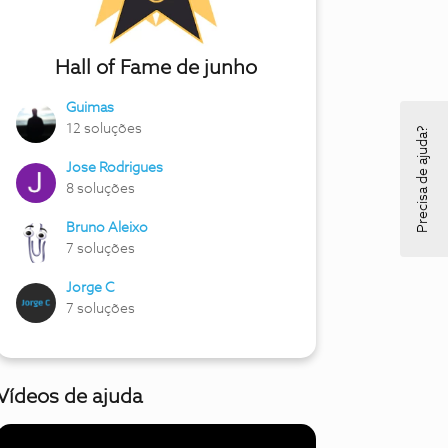
Hall of Fame de junho
Guimas
12 soluções
Precisa de ajuda?
Jose Rodrigues
8 soluções
Bruno Aleixo
7 soluções
Jorge C
7 soluções
Vídeos de ajuda