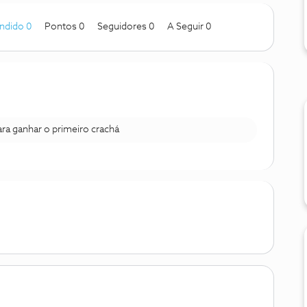
ndido 0
Pontos 0
Seguidores
0
A Seguir
0
para ganhar o primeiro crachá