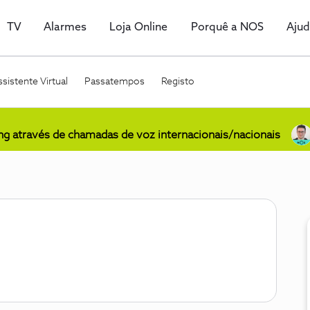
TV
Alarmes
Loja Online
Porquê a NOS
Aju
sistente Virtual
Passatempos
Registo
ing através de chamadas de voz internacionais/nacionais