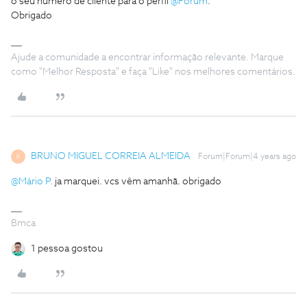
o seu número de cliente para o perfil
@Fórum
.
Obrigado
Ajude a comunidade a encontrar informação relevante. Marque
como "Melhor Resposta" e faça "Like" nos melhores comentários.
BRUNO MIGUEL CORREIA ALMEIDA
Forum|Forum|4 years ago
B
@Mário P.
ja marquei. vcs vêm amanhã. obrigado
Bmca
1 pessoa gostou