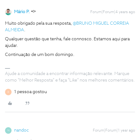
Mário P.
Forum|Forum|4 years ago
Muito obrigado pela sua resposta,
@BRUNO MIGUEL CORREIA
ALMEIDA
.
Qualquer questão que tenha, fale connosco. Estamos aqui para
ajudar.
Continuação de um bom domingo.
Ajude a comunidade a encontrar informação relevante. Marque
como "Melhor Resposta" e faça "Like" nos melhores comentários.
1 pessoa gostou
B
nandoc
Forum|Forum|1 year ago
N