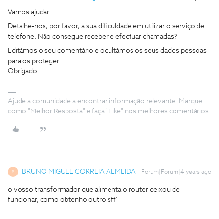
Vamos ajudar.
Detalhe-nos, por favor, a sua dificuldade em utilizar o serviço de
telefone. Não consegue receber e efectuar chamadas?
Editámos o seu comentário e ocultámos os seus dados pessoas
para os proteger.
Obrigado
Ajude a comunidade a encontrar informação relevante. Marque
como "Melhor Resposta" e faça "Like" nos melhores comentários.
BRUNO MIGUEL CORREIA ALMEIDA
Forum|Forum|4 years ago
B
o vosso transformador que alimenta o router deixou de
funcionar, como obtenho outro sff’