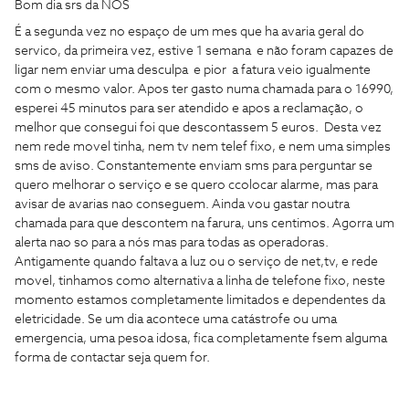
Bom dia srs da NOS
É a segunda vez no espaço de um mes que ha avaria geral do
servico, da primeira vez, estive 1 semana e não foram capazes de
ligar nem enviar uma desculpa e pior a fatura veio igualmente
com o mesmo valor. Apos ter gasto numa chamada para o 16990,
esperei 45 minutos para ser atendido e apos a reclamação, o
melhor que consegui foi que descontassem 5 euros. Desta vez
nem rede movel tinha, nem tv nem telef fixo, e nem uma simples
sms de aviso. Constantemente enviam sms para perguntar se
quero melhorar o serviço e se quero ccolocar alarme, mas para
avisar de avarias nao conseguem. Ainda vou gastar noutra
chamada para que descontem na farura, uns centimos. Agorra um
alerta nao so para a nós mas para todas as operadoras.
Antigamente quando faltava a luz ou o serviço de net,tv, e rede
movel, tinhamos como alternativa a linha de telefone fixo, neste
momento estamos completamente limitados e dependentes da
eletricidade. Se um dia acontece uma catástrofe ou uma
emergencia, uma pesoa idosa, fica completamente fsem alguma
forma de contactar seja quem for.