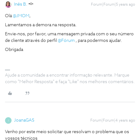
Inês B.
Forum|Forum|5 years ago
Olá
@JMOM
,
Lamentamos a demora na resposta.
Envie-nos, por favor, uma mensagem privada com o seu número
de cliente através do perfil
@Fórum
, para podermos ajudar.
Obrigada
Ajude a comunidade a encontrar informação relevante. Marque
como "Melhor Resposta" e faça "Like" nos melhores comentários.
JoanaGAS
Forum|Forum|4 years ago
J
Venho por este meio solicitar que resolvam o problema que os
vossos técnicos