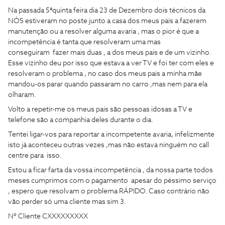
Na passada 5ªquinta feira dia 23 de Dezembro dois técnicos da
NÓS estiveram no poste junto a casa dos meus pais a fazerem
manutenção ou a resolver alguma avaria , mas o pior é que a
incompetência é tanta que resolveram uma mas
conseguiram fazer mais duas , a dos meus pais e de um vizinho.
Esse vizinho deu por isso que estava a ver TV e foi ter com eles e
resolveram o problema , no caso dos meus pais a minha mãe
mandou-os parar quando passaram no carro ,mas nem para ela
olharam.
Volto a repetir-me os meus pais são pessoas idosas a TV e
telefone são a companhia deles durante o dia.
Tentei ligar-vos para reportar a incompetente avaria, infelizmente
isto já aconteceu outras vezes ,mas não estava ninguém no call
centre para isso.
Estou a ficar farta da vossa incompetência , da nossa parte todos
meses cumprimos com o pagamento apesar do péssimo serviço
, espero que resolvam o problema RÁPIDO. Caso contrário não
vão perder só uma cliente mas sim 3.
Nº Cliente CXXXXXXXXX