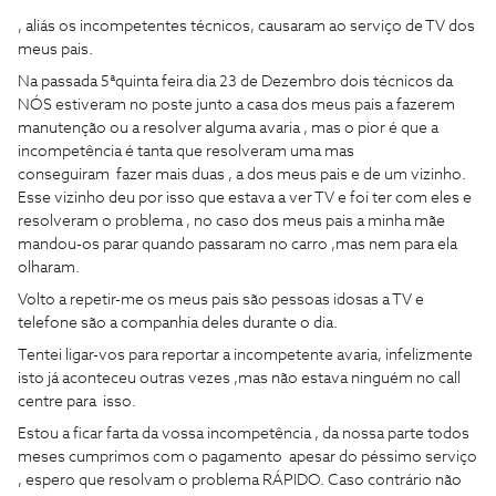
, aliás os incompetentes técnicos, causaram ao serviço de TV dos
meus pais.
Na passada 5ªquinta feira dia 23 de Dezembro dois técnicos da
NÓS estiveram no poste junto a casa dos meus pais a fazerem
manutenção ou a resolver alguma avaria , mas o pior é que a
incompetência é tanta que resolveram uma mas
conseguiram fazer mais duas , a dos meus pais e de um vizinho.
Esse vizinho deu por isso que estava a ver TV e foi ter com eles e
resolveram o problema , no caso dos meus pais a minha mãe
mandou-os parar quando passaram no carro ,mas nem para ela
olharam.
Volto a repetir-me os meus pais são pessoas idosas a TV e
telefone são a companhia deles durante o dia.
Tentei ligar-vos para reportar a incompetente avaria, infelizmente
isto já aconteceu outras vezes ,mas não estava ninguém no call
centre para isso.
Estou a ficar farta da vossa incompetência , da nossa parte todos
meses cumprimos com o pagamento apesar do péssimo serviço
, espero que resolvam o problema RÁPIDO. Caso contrário não