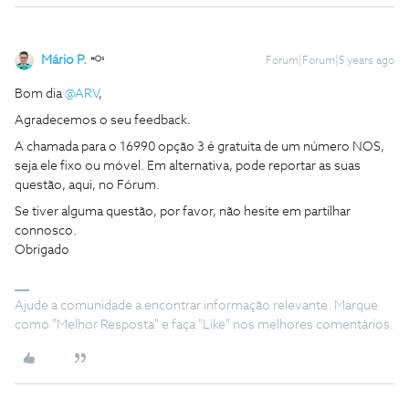
Mário P.
Forum|Forum|5 years ago
Bom dia
@ARV
,
Agradecemos o seu feedback.
A chamada para o 16990 opção 3 é gratuita de um número NOS,
seja ele fixo ou móvel. Em alternativa, pode reportar as suas
questão, aqui, no Fórum.
Se tiver alguma questão, por favor, não hesite em partilhar
connosco.
Obrigado
Ajude a comunidade a encontrar informação relevante. Marque
como "Melhor Resposta" e faça "Like" nos melhores comentários.