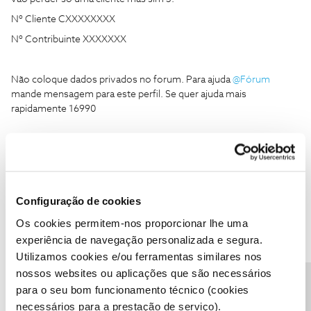
Nº Cliente CXXXXXXXX
Nº Contribuinte XXXXXXX
Não coloque dados privados no forum. Para ajuda
@Fórum
mande mensagem para este perfil. Se quer ajuda mais
rapidamente 16990
Configuração de cookies
JoanaGAS
Forum|Forum|4 years ago
J
Os cookies permitem-nos proporcionar lhe uma
Fi-lo mas infelizmente ninguém responde
experiência de navegação personalizada e segura.
Utilizamos cookies e/ou ferramentas similares nos
nossos websites ou aplicações que são necessários
para o seu bom funcionamento técnico (cookies
necessários para a prestação de serviço).