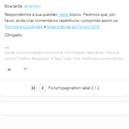
Boa tarde, ​
@nandoc
Respondemos à sua questão
neste
tópico. Pedimos que, por
favor, evite criar comentários repetitivos, cumprindo assim os
Termos e Condições
e
boas práticas do Fórum NOS
Obrigado,
Ajude a comunidade a encontrar informação relevante. Marque
como "Melhor Resposta" e faça "Like" nos melhores comentários.
Forum|pagination.label 2 / 2