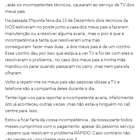
, aliás os incompetentes técnicos, causaram ao serviço de TV dos
meus pais.
Na passada 5ªquinta feira dia 23 de Dezembro dois técnicos da
NÓS estiveram no poste junto a casa dos meus pais a fazerem
manutenção ou a resolver alguma avaria , mas o pior é que a
incompetência é tanta que resolveram uma mas
conseguiram fazer mais duas , a dos meus pais e de um vizinho.
Esse vizinho deu por isso que estava a ver TV e foi ter com eles e
resolveram o problema , no caso dos meus pais a minha mãe
mandou-os parar quando passaram no carro ,mas nem para ela
olharam.
Volto a repetir-me os meus pais são pessoas idosas a TV e
telefone são a companhia deles durante o dia.
Tentei ligar-vos para reportar a incompetente avaria, infelizmente
isto já aconteceu outras vezes ,mas não estava ninguém no call
centre para isso.
Estou a ficar farta da vossa incompetência , da nossa parte todos
meses cumprimos com o pagamento apesar do péssimo serviço
, espero que resolvam o problema RÁPIDO. Caso contrário não
vão perder só uma cliente mas sim 3.