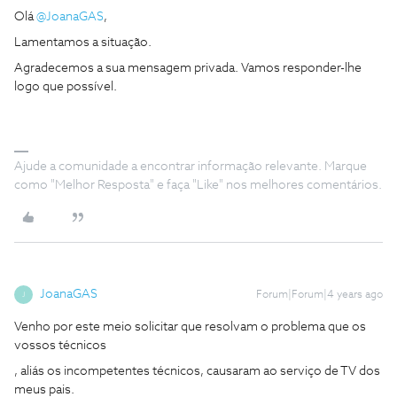
Olá
@JoanaGAS
,
Lamentamos a situação.
Agradecemos a sua mensagem privada. Vamos responder-lhe
logo que possível.
Ajude a comunidade a encontrar informação relevante. Marque
como "Melhor Resposta" e faça "Like" nos melhores comentários.
JoanaGAS
Forum|Forum|4 years ago
J
Venho por este meio solicitar que resolvam o problema que os
vossos técnicos
, aliás os incompetentes técnicos, causaram ao serviço de TV dos
meus pais.