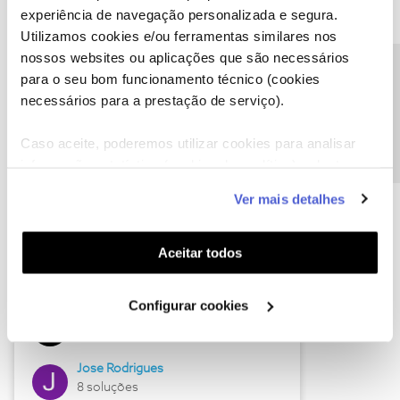
experiência de navegação personalizada e segura.
Utilizamos cookies e/ou ferramentas similares nos
nossos websites ou aplicações que são necessários
Descubra as novidades de junho
Precisa de ajuda?
para o seu bom funcionamento técnico (cookies
necessários para a prestação de serviço).
Caso aceite, poderemos utilizar cookies para analisar
informação estatística (cookies de analítica), adaptar
este serviço às suas preferências e apresentar-lhe
Ver mais detalhes
funcionalidades (cookies de personalização e
funcionalidade) e adaptar anúncios aos seus interesses
(cookies de publicidade personalizada). Pode gerir a
Aceitar todos
utilização dos cookies clicando em "
Configurar
Hall of Fame de junho
Cookies
".
Configurar cookies
Guimas
12 soluções
Jose Rodrigues
8 soluções