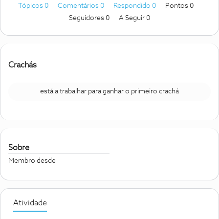
Tópicos 0
Comentários 0
Respondido 0
Pontos 0
Seguidores
0
A Seguir
0
Crachás
está a trabalhar para ganhar o primeiro crachá
Sobre
Membro desde
Atividade