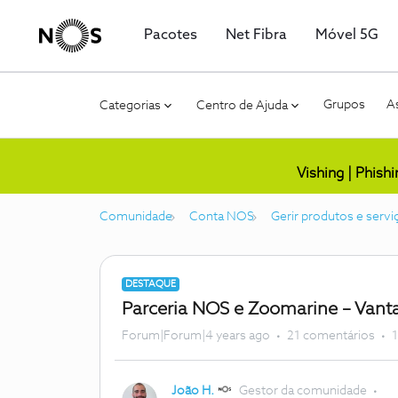
Pacotes
Net Fibra
Móvel 5G
Grupos
As
Categorias
Centro de Ajuda
Vishing | Phish
Comunidade
Conta NOS
Gerir produtos e servi
DESTAQUE
Parceria NOS e Zoomarine – Van
Forum|Forum|4 years ago
21 comentários
1
João H.
Gestor da comunidade