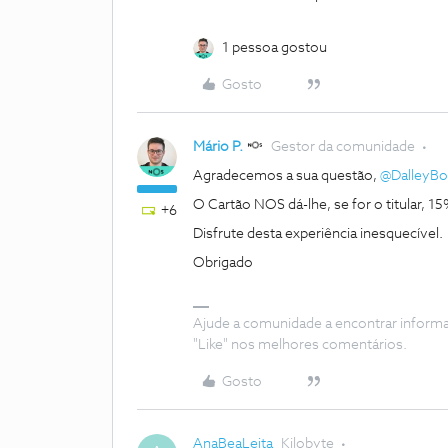
1 pessoa gostou
Gosto
Mário P.
Gestor da comunidade
Agradecemos a sua questão,
@DalleyBo
O Cartão NOS dá-lhe, se for o titular, 1
+6
Disfrute desta experiência inesquecível.
Obrigado
Ajude a comunidade a encontrar inform
"Like" nos melhores comentários.
Gosto
AnaBeaLeita
Kilobyte