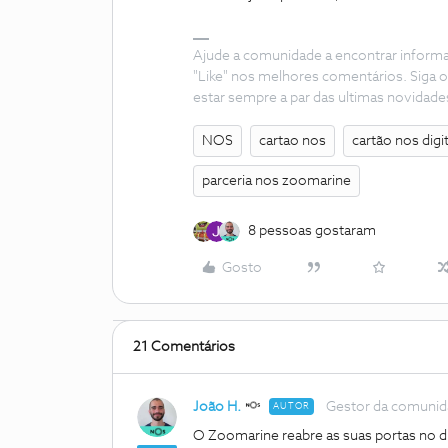
Ajude a comunidade a encontrar inform
"Like" nos melhores comentários. Siga o
estar sempre a par das ultimas novidade
NOS
cartao nos
cartão nos digit
parceria nos zoomarine
8 pessoas gostaram
Gosto
21 Comentários
João H.
Gestor da comuni
AUTOR
O Zoomarine reabre as suas portas no d