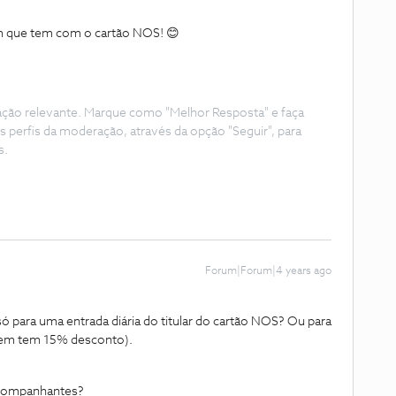
m que tem com o cartão NOS! 😊
ação relevante. Marque como "Melhor Resposta" e faça
s perfis da moderação, através da opção "Seguir", para
s.
Forum|Forum|4 years ago
 para uma entrada diária do titular do cartão NOS? Ou para
bem tem 15% desconto).
 acompanhantes?