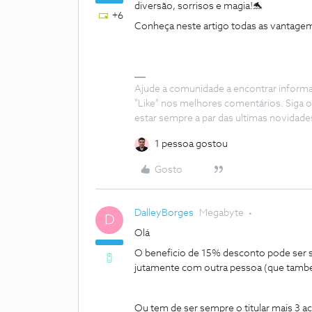
diversão, sorrisos e magia!🐬
+6
Conheça neste artigo todas as vantage
Ajude a comunidade a encontrar inform
"Like" nos melhores comentários. Siga o
estar sempre a par das ultimas novidade
1 pessoa gostou
Gosto
DalleyBorges
Megabyte
D
Olá
O beneficio de 15% desconto pode ser só
jutamente com outra pessoa (que tam
Ou tem de ser sempre o titular mais 3