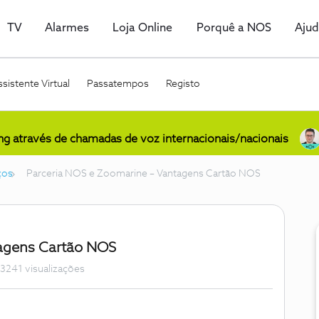
TV
Alarmes
Loja Online
Porquê a NOS
Aju
sistente Virtual
Passatempos
Registo
ing através de chamadas de voz internacionais/nacionais
ços
Parceria NOS e Zoomarine – Vantagens Cartão NOS
tagens Cartão NOS
3241 visualizações