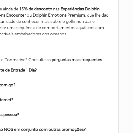
te ainda de
15% de desconto
nas
Experiências
Dolphin
ons Encounter
ou
Dolphin Emotions Premium
, que lhe dão
tunidade de conhecer mais sobre o golfinho-roaz e
mar uma sequência de comportamentos aquáticos com
incríveis embaixadores dos oceanos.
S e Zoomarine? Consulte as
perguntas mais frequentes
:
te de Entrada 1 Dia?
 comigo?
nternet?
ra pessoa?
rtão NOS em conjunto com outras promoções?