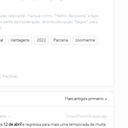
ação relevante. Marque como "Melhor Resposta" e faça
s perfis da moderação, através da opção "Seguir", para
s.
al
Vantagens
2022
Parceria
zoomarine
Partilhar
Mais antigos primeiro
dade
Forum|Forum|4 years ago
ia
12 de abril
e regressa para mais uma temporada de muita