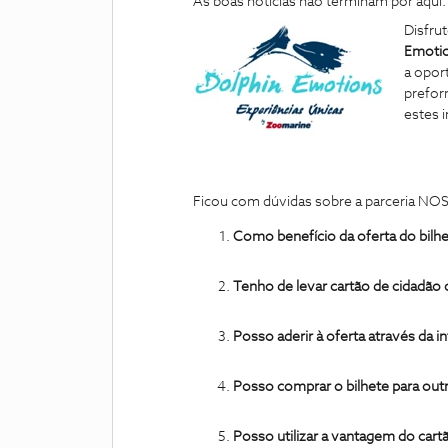
As boas notícias não terminam por aqui:
Disfru
Emoti
a opor
prefor
estes 
Ficou com dúvidas sobre a parceria NO
Como benefício da oferta do bilhe
Tenho de levar cartão de cidadão
Posso aderir à oferta através da i
Posso comprar o bilhete para out
Posso utilizar a vantagem do ca