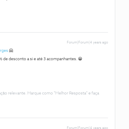
Forum|Forum|4 years ago
rges
🤗
5% de desconto a si e até 3 acompanhantes. 😀
ação relevante. Marque como "Melhor Resposta" e faça
Forum|Forum|4 years ago