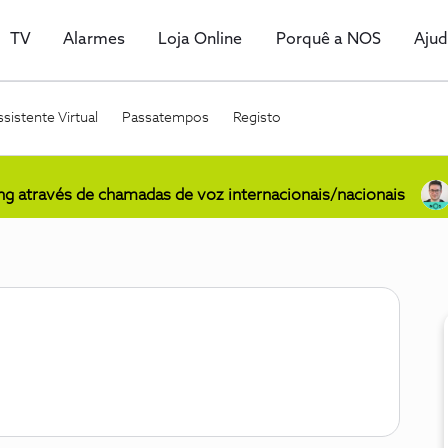
TV
Alarmes
Loja Online
Porquê a NOS
Aju
sistente Virtual
Passatempos
Registo
ing através de chamadas de voz internacionais/nacionais