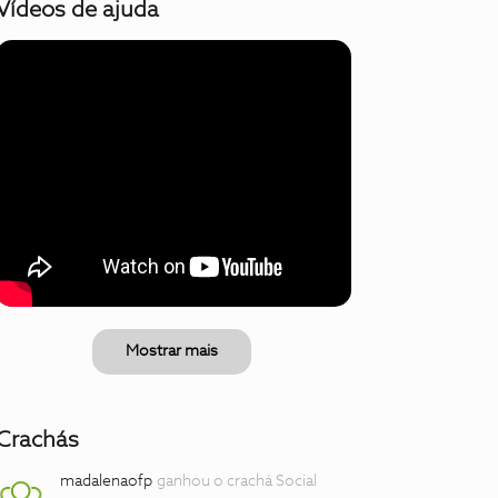
Vídeos de ajuda
Mostrar mais
Crachás
madalenaofp
ganhou o crachá Social