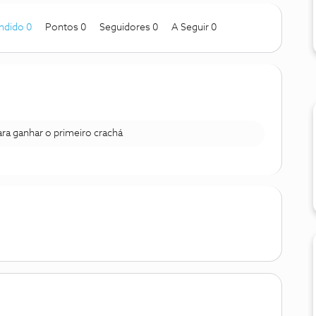
ndido 0
Pontos 0
Seguidores
0
A Seguir
0
para ganhar o primeiro crachá