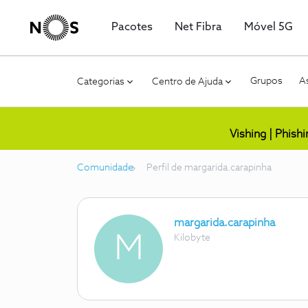
Pacotes
Net Fibra
Móvel 5G
Grupos
As
Categorias
Centro de Ajuda
Vishing | Phish
Comunidade
Perfil de margarida.carapinha
margarida.carapinha
M
Kilobyte