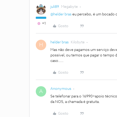
juli89
Megabyte
@helder bras
eu percebo, é um bocado c
+1
Gosto
helder bras
Kilobyte
H
Mas não deve pagamos um serviço devem
possível, ou temos que pagar o tempo de 
caso.....
Gosto
Anonymous
A
Se telefonar para o 16990>apoio técnico
da NOS, a chamada é gratuita.
Gosto