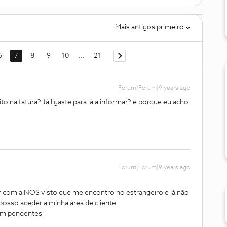
Mais antigos primeiro
6
7
8
9
10
...
21
Forum|Forum|9 years ago
o na fatura? Já ligaste para lá a informar? é porque eu acho
Forum|Forum|9 years ago
 com a NOS visto que me encontro no estrangeiro e já não
osso aceder a minha área de cliente.
aram pendentes