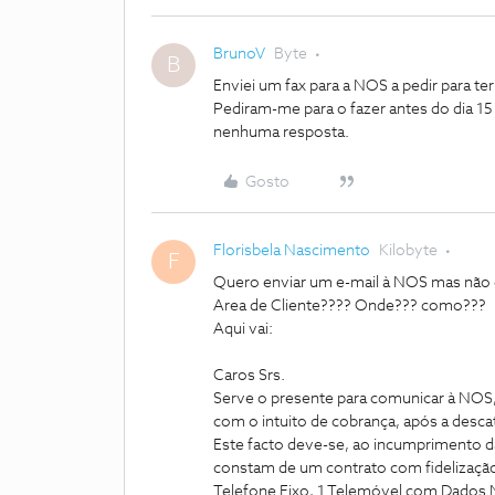
BrunoV
Byte
B
Enviei um fax para a NOS a pedir para t
Pediram-me para o fazer antes do dia 15
nenhuma resposta.
Gosto
Florisbela Nascimento
Kilobyte
F
Quero enviar um e-mail à NOS mas não 
Area de Cliente???? Onde??? como???
Aqui vai:
Caros Srs.
Serve o presente para comunicar à NOS, 
com o intuito de cobrança, após a desca
Este facto deve-se, ao incumprimento 
constam de um contrato com fidelização
Telefone Fixo, 1 Telemóvel com Dados Mó