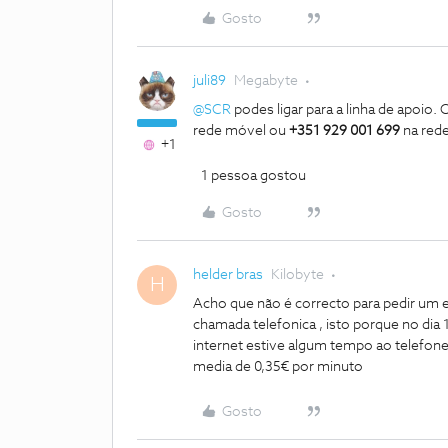
Gosto
juli89
Megabyte
@SCR
podes ligar para a linha de apoio.
rede móvel ou
+351 929 001 699
na rede
+1
1 pessoa gostou
Gosto
helder bras
Kilobyte
H
Acho que não é correcto para pedir um 
chamada telefonica , isto porque no dia
internet estive algum tempo ao telefone
media de 0,35€ por minuto
Gosto