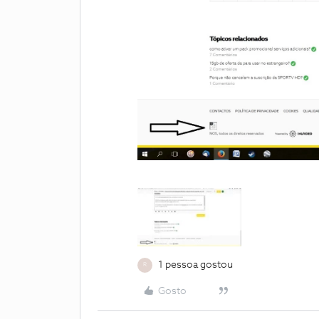
1 pessoa gostou
R
Gosto