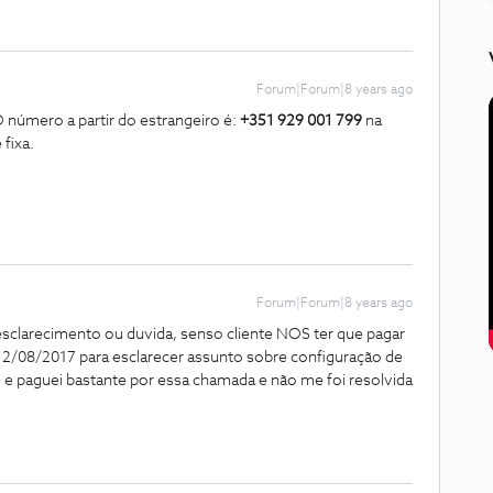
Forum|Forum|8 years ago
 O número a partir do estrangeiro é:
+351 929 001 799
na
 fixa.
Forum|Forum|8 years ago
esclarecimento ou duvida, senso cliente NOS ter que pagar
 12/08/2017 para esclarecer assunto sobre configuração de
 e paguei bastante por essa chamada e não me foi resolvida