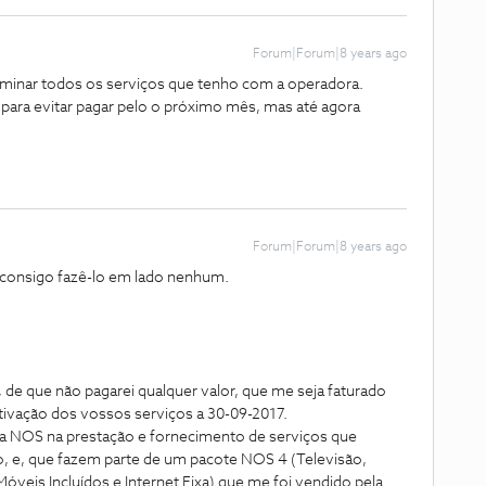
Forum|Forum|8 years ago
erminar todos os serviços que tenho com a operadora.
 para evitar pagar pelo o próximo mês, mas até agora
Forum|Forum|8 years ago
consigo fazê-lo em lado nenhum.
de que não pagarei qualquer valor, que me seja faturado
tivação dos vossos serviços a 30-09-2017.
da NOS na prestação e fornecimento de serviços que
, e, que fazem parte de um pacote NOS 4 (Televisão,
veis Incluídos e Internet Fixa) que me foi vendido pela