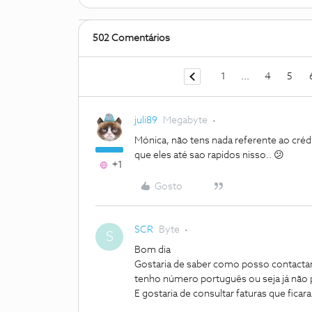
502 Comentários
1
...
4
5
juli89
Megabyte
Mónica, não tens nada referente ao crédit
que eles até sao rapidos nisso.. 😕
+1
Gosto
SCR
Byte
S
Bom dia
Gostaria de saber como posso contactar
tenho número português ou seja já não p
E gostaria de consultar faturas que fic