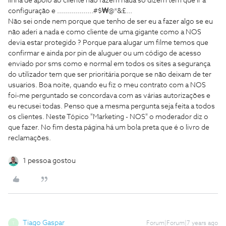
linha de apoio ao cliente não fazem nada so dizem tem que ir a
configuração e ..................#$₩@*&£...
Não sei onde nem porque que tenho de ser eu a fazer algo se eu
não aderi a nada e como cliente de uma gigante como a NOS
devia estar protegido ? Porque para alugar um filme temos que
confirmar e ainda por pin de aluguer ou um código de acesso
enviado por sms como e normal em todos os sites a segurança
do utilizador tem que ser prioritária porque se não deixam de ter
usuarios.
Boa noite, quando eu fiz o meu contrato com a NOS
foi-me perguntado se concordava com as várias autorizações e
eu recusei todas. Penso que a mesma pergunta seja feita a todos
os clientes. Neste Tópico "Marketing - NOS" o moderador diz o
que fazer. No fim desta página há um bola preta que é o livro de
reclamações.
1 pessoa gostou
Tiago Gaspar
Forum|Forum|7 years ago
T