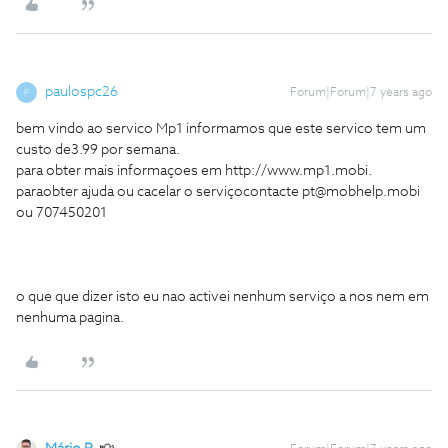
paulospc26
Forum|Forum|7 years ago
P
bem vindo ao servico Mp1 informamos que este servico tem um
custo de3.99 por semana.
para obter mais informaçoes em http://www.mp1.mobi.
paraobter ajuda ou cacelar o serviçocontacte pt@mobhelp.mobi
ou 707450201
o que que dizer isto eu nao activei nenhum serviço a nos nem em
nenhuma pagina.