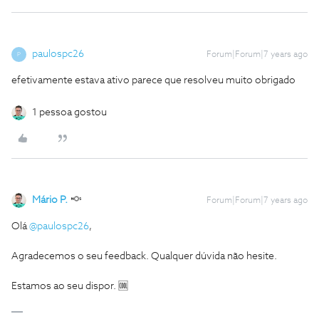
paulospc26
Forum|Forum|7 years ago
P
efetivamente estava ativo parece que resolveu muito obrigado
1 pessoa gostou
Mário P.
Forum|Forum|7 years ago
Olá
@paulospc26
,
Agradecemos o seu feedback. Qualquer dúvida não hesite.
Estamos ao seu dispor. 🆒