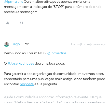
@Jprmartins
Ou em alternativa pode apenas enviar uma
mensagem com a indicação de "STOP" para o número de onde
recebeu a mensagem.
Tiago C.
Forum|Forum|7 years ago
Bem-vindo ao Fórum NOS,
@Jprmartins
.
O
@Jose Rodrigues
deu uma boa ajuda.
Para garantir a boa organização da comunidade, movemos o seu
comentário para uma publicação mais antiga, onde também pode
encontrar
resposta
à sua pergunta.
Ajude a comunidade a encontrar informação relevante. Marque
como "Melhor Resposta" e faça "Like" nos melhores comentários.