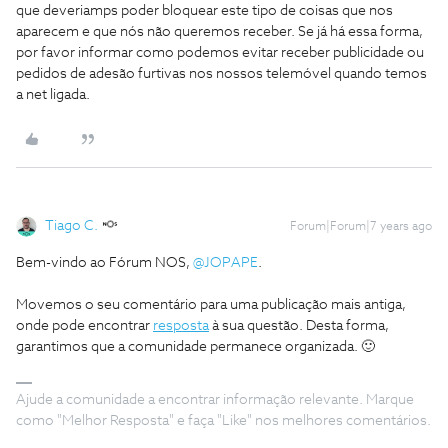
que deveriamps poder bloquear este tipo de coisas que nos
aparecem e que nós não queremos receber. Se já há essa forma,
por favor informar como podemos evitar receber publicidade ou
pedidos de adesão furtivas nos nossos telemóvel quando temos
a net ligada.
Tiago C.
Forum|Forum|7 years ago
Bem-vindo ao Fórum NOS,
@JOPAPE
.
Movemos o seu comentário para uma publicação mais antiga,
onde pode encontrar
resposta
à sua questão. Desta forma,
garantimos que a comunidade permanece organizada. 🙂
Ajude a comunidade a encontrar informação relevante. Marque
como "Melhor Resposta" e faça "Like" nos melhores comentários.