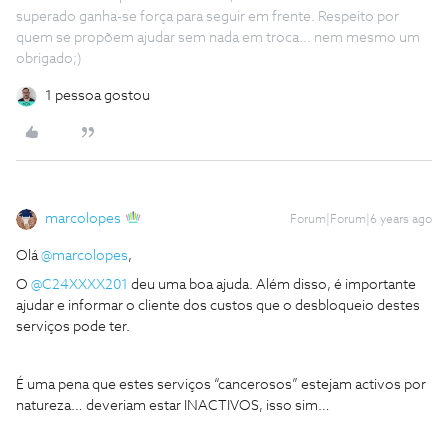
superado ganha-se força para seguir em frente. Respeito por
quem se propõem ajudar sem nada em troca... nem mesmo um
obrigado;)
1 pessoa gostou
marcolopes
Forum|Forum|6 years ago
Olá
@marcolopes
,
O
@C24XXXX201
deu uma boa ajuda. Além disso, é importante
ajudar e informar o cliente dos custos que o desbloqueio destes
serviços pode ter.
É uma pena que estes serviços “cancerosos” estejam activos por
natureza… deveriam estar INACTIVOS, isso sim…