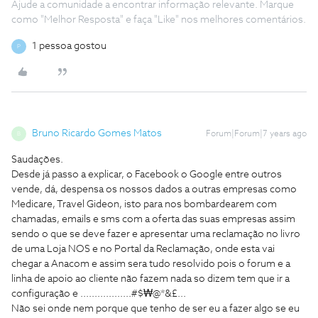
Ajude a comunidade a encontrar informação relevante. Marque
como "Melhor Resposta" e faça "Like" nos melhores comentários.
1 pessoa gostou
P
Bruno Ricardo Gomes Matos
Forum|Forum|7 years ago
B
Saudações.
Desde já passo a explicar, o Facebook o Google entre outros
vende, dá, despensa os nossos dados a outras empresas como
Medicare, Travel Gideon, isto para nos bombardearem com
chamadas, emails e sms com a oferta das suas empresas assim
sendo o que se deve fazer e apresentar uma reclamação no livro
de uma Loja NOS e no Portal da Reclamação, onde esta vai
chegar a Anacom e assim sera tudo resolvido pois o forum e a
linha de apoio ao cliente não fazem nada so dizem tem que ir a
configuração e ..................#$₩@*&£...
Não sei onde nem porque que tenho de ser eu a fazer algo se eu