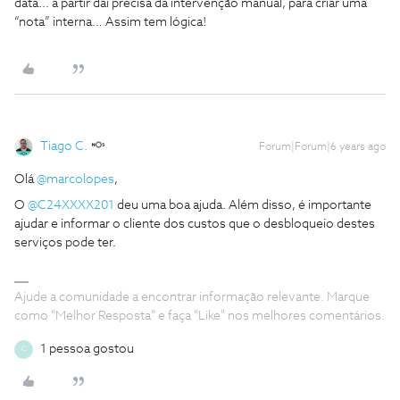
data... a partir daí precisa da intervenção manual, para criar uma
“nota” interna… Assim tem lógica!
Tiago C.
Forum|Forum|6 years ago
Olá
@marcolopes
,
O
@C24XXXX201
deu uma boa ajuda. Além disso, é importante
ajudar e informar o cliente dos custos que o desbloqueio destes
serviços pode ter.
Ajude a comunidade a encontrar informação relevante. Marque
como "Melhor Resposta" e faça "Like" nos melhores comentários.
1 pessoa gostou
C