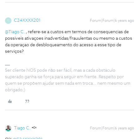
C24XXXX201
Forum|Forum|6 years ago
C
@Tiago C.
, refere-se a custos em termos de consequencias de
possiveis ativaçoes inadvertidas/frauulentas ou mesmo a custos
da operaçao de desbloqueamento do acesso a esse tipo de
serviços?
Ser cliente NOS pode não ser fácil, mas a cada obstáculo
superado ganha-se força para seguir em frente. Respeito por
quem se propõem ajudar sem nada em troca... nem mesmo um
obrigado;)
Tiago C.
Forum|Forum|6 years ago