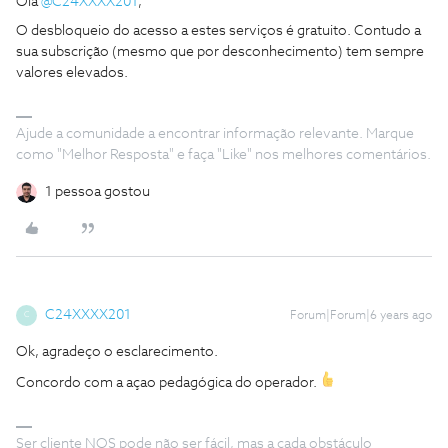
Olá
@C24XXXX201
,
O desbloqueio do acesso a estes serviços é gratuito. Contudo a
sua subscrição (mesmo que por desconhecimento) tem sempre
valores elevados.
Ajude a comunidade a encontrar informação relevante. Marque
como "Melhor Resposta" e faça "Like" nos melhores comentários.
1 pessoa gostou
C24XXXX201
Forum|Forum|6 years ago
C
Ok, agradeço o esclarecimento.
Concordo com a açao pedagógica do operador.
Ser cliente NOS pode não ser fácil, mas a cada obstáculo