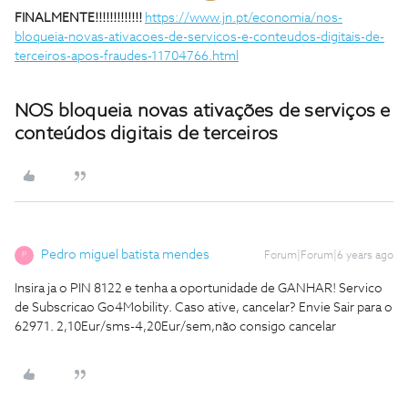
FINALMENTE!!!!!!!!!!!!!
https://www.jn.pt/economia/nos-
bloqueia-novas-ativacoes-de-servicos-e-conteudos-digitais-de-
terceiros-apos-fraudes-11704766.html
NOS bloqueia novas ativações de serviços e
conteúdos digitais de terceiros
Pedro miguel batista mendes
Forum|Forum|6 years ago
P
Insira ja o PIN 8122 e tenha a oportunidade de GANHAR! Servico
de Subscricao Go4Mobility. Caso ative, cancelar? Envie Sair para o
62971. 2,10Eur/sms-4,20Eur/sem,não consigo cancelar