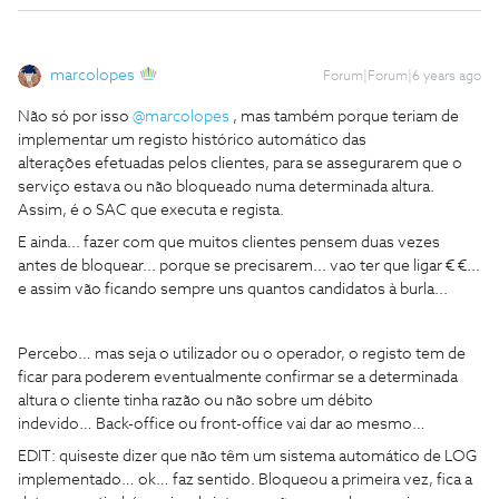
marcolopes
Forum|Forum|6 years ago
Não só por isso
@marcolopes
, mas também porque teriam de
implementar um registo histórico automático das
alterações efetuadas pelos clientes, para se assegurarem que o
serviço estava ou não bloqueado numa determinada altura.
Assim, é o SAC que executa e regista.
E ainda... fazer com que muitos clientes pensem duas vezes
antes de bloquear... porque se precisarem... vao ter que ligar € €...
e assim vão ficando sempre uns quantos candidatos à burla...
Percebo… mas seja o utilizador ou o operador, o registo tem de
ficar para poderem eventualmente confirmar se a determinada
altura o cliente tinha razão ou não sobre um débito
indevido… Back-office ou front-office vai dar ao mesmo…
EDIT: quiseste dizer que não têm um sistema automático de LOG
implementado… ok… faz sentido. Bloqueou a primeira vez, fica a