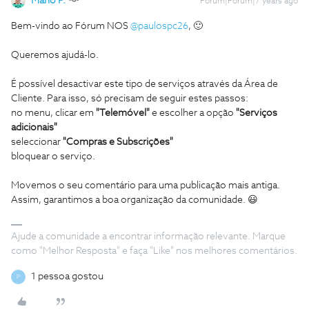
Mário P.
Forum|Forum|7 years ago
Bem-vindo ao Fórum NOS
@paulospc26
, 🙂
Queremos ajudá-lo.
É possível desactivar este tipo de serviços através da Área de
Cliente. Para isso, só precisam de seguir estes passos:
no menu, clicar em
"Telemóvel"
e escolher a opção
"Serviços
adicionais"
seleccionar
"Compras e Subscrições"
bloquear o serviço.
Movemos o seu comentário para uma publicação mais antiga.
Assim, garantimos a boa organização da comunidade. 😃
Ajude a comunidade a encontrar informação relevante. Marque
como "Melhor Resposta" e faça "Like" nos melhores comentários.
1 pessoa gostou
P