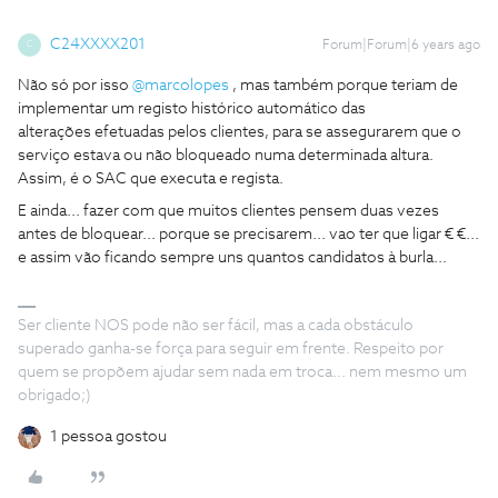
C24XXXX201
Forum|Forum|6 years ago
C
Não só por isso
@marcolopes
, mas também porque teriam de
implementar um registo histórico automático das
alterações efetuadas pelos clientes, para se assegurarem que o
serviço estava ou não bloqueado numa determinada altura.
Assim, é o SAC que executa e regista.
E ainda... fazer com que muitos clientes pensem duas vezes
antes de bloquear... porque se precisarem... vao ter que ligar € €...
e assim vão ficando sempre uns quantos candidatos à burla...
Ser cliente NOS pode não ser fácil, mas a cada obstáculo
superado ganha-se força para seguir em frente. Respeito por
quem se propõem ajudar sem nada em troca... nem mesmo um
obrigado;)
1 pessoa gostou