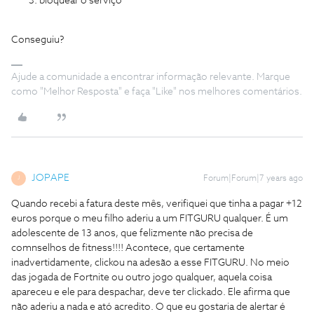
bloquear o serviço
Conseguiu?
Ajude a comunidade a encontrar informação relevante. Marque
como "Melhor Resposta" e faça "Like" nos melhores comentários.
JOPAPE
Forum|Forum|7 years ago
J
Quando recebi a fatura deste mês, verifiquei que tinha a pagar +12
euros porque o meu filho aderiu a um FITGURU qualquer. É um
adolescente de 13 anos, que felizmente não precisa de
comnselhos de fitness!!!! Acontece, que certamente
inadvertidamente, clickou na adesão a esse FITGURU. No meio
das jogada de Fortnite ou outro jogo qualquer, aquela coisa
apareceu e ele para despachar, deve ter clickado. Ele afirma que
não aderiu a nada e ató acredito. O que eu gostaria de alertar é