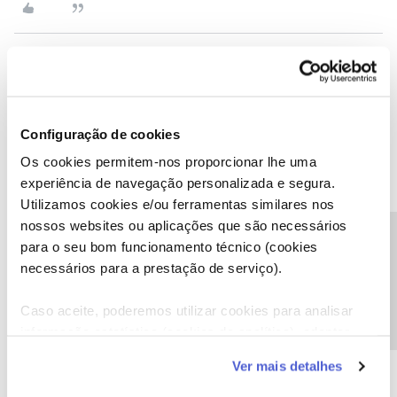
marcolopes
Forum|Forum|6 years ago
Olá a todos,
Configuração de cookies
Agora é possível desativar este tipo de serviços através da Área
Os cookies permitem-nos proporcionar lhe uma
de Cliente. Para isso, só precisam de seguir estes passos:
experiência de navegação personalizada e segura.
Utilizamos cookies e/ou ferramentas similares nos
no menu, clicar em "
Telemóvel
" e escolher a opção
"
Serviços adicionais
"
nossos websites ou aplicações que são necessários
Precisa de ajuda?
selecionar "
Compras e Subscrições
"
para o seu bom funcionamento técnico (cookies
bloquear o serviço
necessários para a prestação de serviço).
Caso aceite, poderemos utilizar cookies para analisar
Caso tenham alguma dificuldade, partilhem connosco.
informação estatística (cookies de analítica), adaptar
EXCELENTE NOS! EXCELENTE!!!!
este serviço às suas preferências e apresentar-lhe
Estes “serviços” (roubos!) são um CANCRO! Vou bloquear em
Ver mais detalhes
funcionalidades (cookies de personalização e
todos os cartões da família!
funcionalidade) e adaptar anúncios aos seus interesses