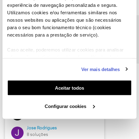
experiência de navegação personalizada e segura.
Utilizamos cookies e/ou ferramentas similares nos
nossos websites ou aplicações que são necessários
Descubra as novidades de junho
Precisa de ajuda?
para o seu bom funcionamento técnico (cookies
necessários para a prestação de serviço).
Caso aceite, poderemos utilizar cookies para analisar
informação estatística (cookies de analítica), adaptar
este serviço às suas preferências e apresentar-lhe
Ver mais detalhes
funcionalidades (cookies de personalização e
funcionalidade) e adaptar anúncios aos seus interesses
(cookies de publicidade personalizada). Pode gerir a
Aceitar todos
utilização dos cookies clicando em "
Configurar
Hall of Fame de junho
Cookies
".
Configurar cookies
Guimas
12 soluções
Jose Rodrigues
8 soluções