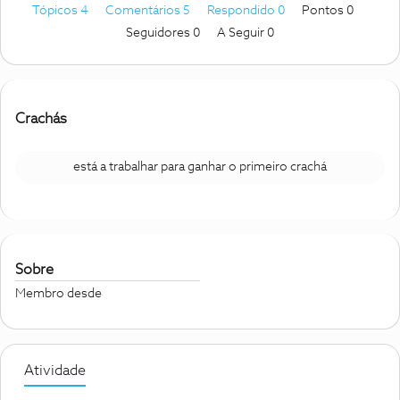
Tópicos 4
Comentários 5
Respondido 0
Pontos 0
Seguidores
0
A Seguir
0
Crachás
está a trabalhar para ganhar o primeiro crachá
Sobre
Membro desde
Atividade