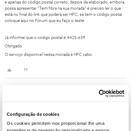
e apenas do código postal correto, depois de elaborado, embora
possa apresentar “Tem fibra na sua morada” é preciso ler o que
está no final do link que poderá ser HFC, se tem o código postal
coloque aqui no Fórum que eu faço o teste.
Já informei que o codigo postal é 4425-639.
Obrigado
O serviço disponível nessa morada é HFC cabo.
Francisco
Forum|Forum|4 years ago
F
@Francisco
Bom dia, é preciso o código postal correto para se
saber a cobertura.
Configuração de cookies
Eu coloquei o codigo postal correto, mas não pede o nome da
Os cookies permitem-nos proporcionar lhe uma
rua, nem o numero de porta. Porquê?
experiência de navegação personalizada e segura.