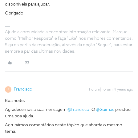
disponíveis para ajudar.
Obrigado
Ajude a comunidade a encontrar informação relevante. Marque
como "Melhor Resposta" e faça "Like" nos melhores comentários.
Siga os perfis da moderação, através da opção "Seguir", para estar
sempre a par das ultimas novidades.
Francisco
Forum|Forum|4 years ago
F
Boa noite,
Agradecemos a sua mensagem
@Francisco
. O
@Guimas
prestou
uma boa ajuda.
Agrupámos comentários neste tópico que aborda o mesmo
tema.