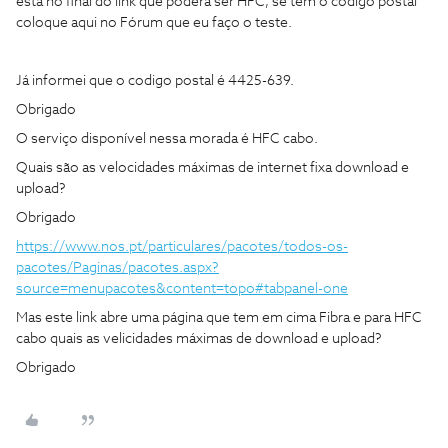
está no final do link que poderá ser HFC, se tem o código postal
coloque aqui no Fórum que eu faço o teste.
Já informei que o codigo postal é 4425-639.
Obrigado
O serviço disponível nessa morada é HFC cabo.
Quais são as velocidades máximas de internet fixa download e
upload?
Obrigado
https://www.nos.pt/particulares/pacotes/todos-os-
pacotes/Paginas/pacotes.aspx?
source=menupacotes&content=topo#tabpanel-one
Mas este link abre uma página que tem em cima Fibra e para HFC
cabo quais as velicidades máximas de download e upload?
Obrigado