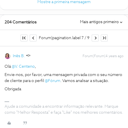
Mostre a primeira mensagem
Mais antigos primeiro
204 Comentários
Forum|pagination.label 7 / 9
Inês B.
Forum|Forum|4 years ago
Olá
@V. Centeno
,
Envie-nos, por favor, uma mensagem privada com o seu número
de cliente para o perfil
@Fórum
. Vamos analisar a situação.
Obrigada
Ajude a comunidade a encontrar informação relevante. Marque
como "Melhor Resposta" e faça "Like" nos melhores comentários.