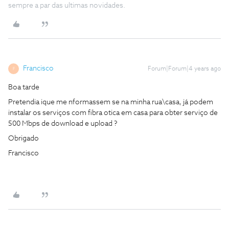
sempre a par das ultimas novidades.
Francisco
Forum|Forum|4 years ago
F
Boa tarde
Pretendia ique me nformassem se na minha rua\casa, já podem
instalar os serviços com fibra otica em casa para obter serviço de
500 Mbps de download e upload ?
Obrigado
Francisco