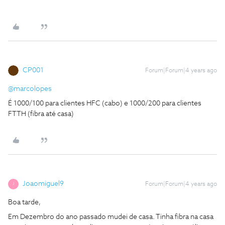
CP001
Forum|Forum|4 years ago
@marcolopes
É 1000/100 para clientes HFC (cabo) e 1000/200 para clientes
FTTH (fibra até casa)
Joaomiguel9
Forum|Forum|4 years ago
J
Boa tarde,
Em Dezembro do ano passado mudei de casa. Tinha fibra na casa