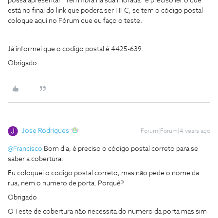
possa apresentar “Tem fibra na sua morada” é preciso ler o que
está no final do link que poderá ser HFC, se tem o código postal
coloque aqui no Fórum que eu faço o teste.
Já informei que o codigo postal é 4425-639.
Obrigado
Jose Rodrigues
Forum|Forum|4 years ago
@Francisco
Bom dia, é preciso o código postal correto para se
saber a cobertura.
Eu coloquei o codigo postal correto, mas não pede o nome da
rua, nem o numero de porta. Porquê?
Obrigado
O Teste de cobertura não necessita do numero da porta mas sim