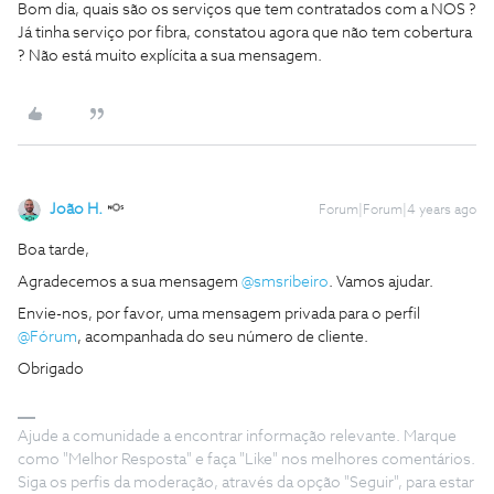
Bom dia, quais são os serviços que tem contratados com a NOS ?
Já tinha serviço por fibra, constatou agora que não tem cobertura
? Não está muito explícita a sua mensagem.
João H.
Forum|Forum|4 years ago
Boa tarde,
Agradecemos a sua mensagem
@smsribeiro
. Vamos ajudar.
Envie-nos, por favor, uma mensagem privada para o perfil
@Fórum
, acompanhada do seu número de cliente.
Obrigado
Ajude a comunidade a encontrar informação relevante. Marque
como "Melhor Resposta" e faça "Like" nos melhores comentários.
Siga os perfis da moderação, através da opção "Seguir", para estar