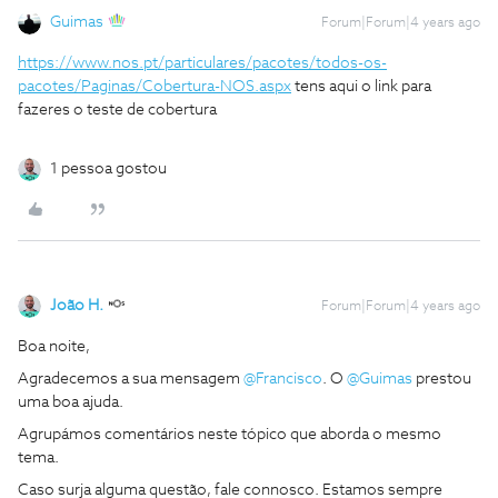
Guimas
Forum|Forum|4 years ago
https://www.nos.pt/particulares/pacotes/todos-os-
pacotes/Paginas/Cobertura-NOS.aspx
tens aqui o link para
fazeres o teste de cobertura
1 pessoa gostou
João H.
Forum|Forum|4 years ago
Boa noite,
Agradecemos a sua mensagem
@Francisco
. O
@Guimas
prestou
uma boa ajuda.
Agrupámos comentários neste tópico que aborda o mesmo
tema.
Caso surja alguma questão, fale connosco. Estamos sempre