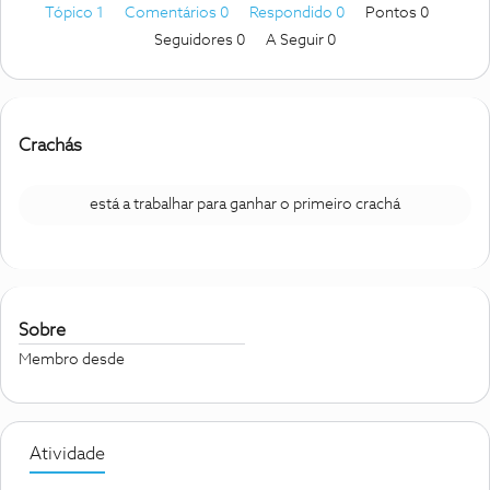
Tópico 1
Comentários 0
Respondido 0
Pontos 0
Seguidores
0
A Seguir
0
Crachás
está a trabalhar para ganhar o primeiro crachá
Sobre
Membro desde
Atividade