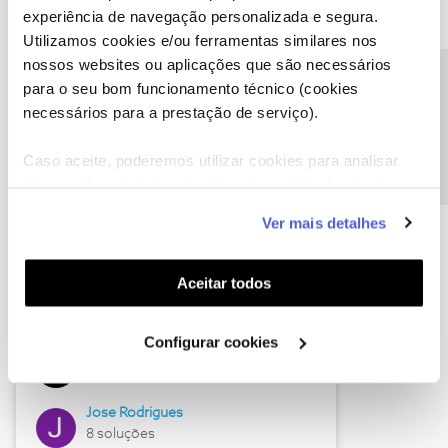
experiência de navegação personalizada e segura.
Utilizamos cookies e/ou ferramentas similares nos
nossos websites ou aplicações que são necessários
Descubra as novidades de junho
Precisa de ajuda?
para o seu bom funcionamento técnico (cookies
necessários para a prestação de serviço).
Caso aceite, poderemos utilizar cookies para analisar
informação estatística (cookies de analítica), adaptar
este serviço às suas preferências e apresentar-lhe
Ver mais detalhes
funcionalidades (cookies de personalização e
funcionalidade) e adaptar anúncios aos seus interesses
(cookies de publicidade personalizada). Pode gerir a
Aceitar todos
utilização dos cookies clicando em "
Configurar
Hall of Fame de junho
Cookies
".
Configurar cookies
Guimas
12 soluções
Jose Rodrigues
8 soluções