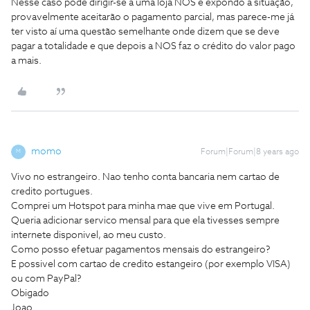
Nesse caso pode dirigir-se a uma loja NOS e expondo a situação,
provavelmente aceitarão o pagamento parcial, mas parece-me já
ter visto aí uma questão semelhante onde dizem que se deve
pagar a totalidade e que depois a NOS faz o crédito do valor pago
a mais.
momo
Forum|Forum|8 years ago
M
Vivo no estrangeiro. Nao tenho conta bancaria nem cartao de
credito portugues.
Comprei um Hotspot para minha mae que vive em Portugal.
Queria adicionar servico mensal para que ela tivesses sempre
internete disponivel, ao meu custo.
Como posso efetuar pagamentos mensais do estrangeiro?
E possivel com cartao de credito estangeiro (por exemplo VISA)
ou com PayPal?
Obigado
Joao