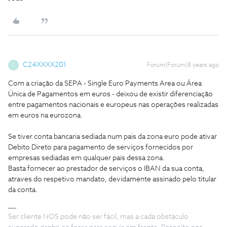
C24XXXX201
Forum|Forum|8 years ago
C
Com a criação da SEPA - Single Euro Payments Area ou Área
Única de Pagamentos em euros - deixou de existir diferenciação
entre pagamentos nacionais e europeus nas operações realizadas
em euros na eurozona.
Se tiver conta bancaria sediada num pais da zona euro pode ativar
Debito Direto para pagamento de serviços fornecidos por
empresas sediadas em qualquer pais dessa zona.
Basta fornecer ao prestador de serviços o IBAN da sua conta,
atraves do respetivo mandato, devidamente assinado pelo titular
da conta.
Ser cliente NOS pode não ser fácil, mas a cada obstáculo