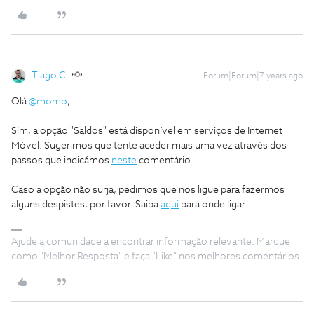
Tiago C.
Forum|Forum|7 years ago
Olá
@momo
,
Sim, a opção "Saldos" está disponível em serviços de Internet
Móvel. Sugerimos que tente aceder mais uma vez através dos
passos que indicámos
neste
comentário.
Caso a opção não surja, pedimos que nos ligue para fazermos
alguns despistes, por favor. Saiba
aqui
para onde ligar.
Ajude a comunidade a encontrar informação relevante. Marque
como "Melhor Resposta" e faça "Like" nos melhores comentários.