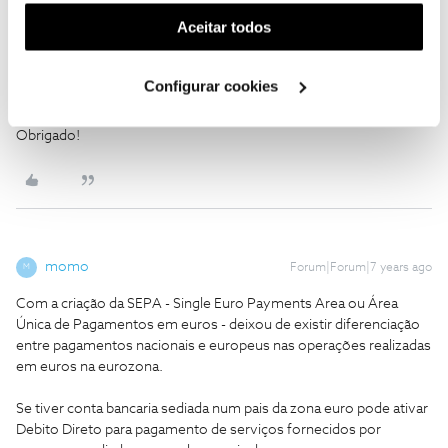
(cookies de publicidade personalizada). Pode gerir a
Aceitar todos
momo
Forum|Forum|7 years ago
M
utilização dos cookies clicando em "
Configurar
Cookies
".
Ola,
Configurar cookies
E possivel pagar a fatura do meu "hotspot" do estrangeiro,
usando um cartao de credito Canadiano (VISA) ou PayPal?
Obrigado!
momo
Forum|Forum|7 years ago
M
Com a criação da SEPA - Single Euro Payments Area ou Área
Única de Pagamentos em euros - deixou de existir diferenciação
entre pagamentos nacionais e europeus nas operações realizadas
em euros na eurozona.
Se tiver conta bancaria sediada num pais da zona euro pode ativar
Debito Direto para pagamento de serviços fornecidos por