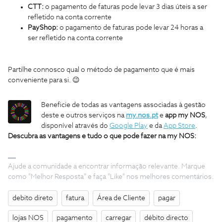
CTT:
o pagamento de faturas pode levar 3 dias úteis a ser
refletido na conta corrente
PayShop:
o pagamento de faturas pode levar 24 horas a
ser refletido na conta corrente
Partilhe connosco qual o método de pagamento que é mais
conveniente para si. 😉
Beneficie de todas as vantagens associadas à gestão
deste e outros serviços na
my.nos.pt
e
app my NOS
,
disponível através do
Google Play
e da
App Store
.
Descubra as vantagens e tudo o que pode fazer na my NOS:
Ajude a comunidade a encontrar informação relevante. Marque
como "Melhor Resposta" e faça "Like" nos melhores comentários.
debito direto
fatura
Área de Cliente
pagar
lojas NOS
pagamento
carregar
débito directo