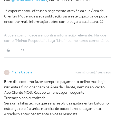
Olá,
@daniel keersmaekers
, bem-vindo ao Fórum NOS.
Já experimentou efetuar o pagamento através da sua Área de
Cliente? Movemos a sua publicação para este tópico onde pode
encontrar mais informação sobre como pagar a sua fatura. 🙂
Ajude a comunidade a encontrar informação relevante. Marque
como "Melhor Resposta" e faça "Like" nos melhores comentários.
Maria Capela
Forum|Forum|7 years ago
M
Bom dia, costumo fazer sempre o pagamento online mas hoje
não està a funcionar nem na Área de Cliente, nem na aplicação
App Cliente NOS. Recebo a menssagem seguinte:
Transação não autorizada
Serà uma falha tecnica que serà resolvida ràpidamente? Estou no
estrangeiro e é a unica maneira de poder fazer o pagamento.
Agradeço antecipadamente a vossa resposta.