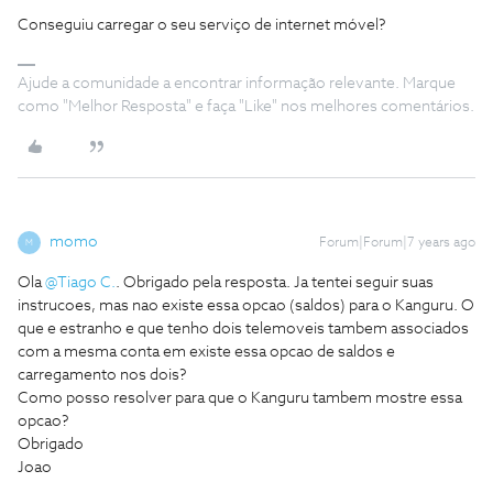
Conseguiu carregar o seu serviço de internet móvel?
Ajude a comunidade a encontrar informação relevante. Marque
como "Melhor Resposta" e faça "Like" nos melhores comentários.
momo
Forum|Forum|7 years ago
M
Ola
@Tiago C.
. Obrigado pela resposta. Ja tentei seguir suas
instrucoes, mas nao existe essa opcao (saldos) para o Kanguru. O
que e estranho e que tenho dois telemoveis tambem associados
com a mesma conta em existe essa opcao de saldos e
carregamento nos dois?
Como posso resolver para que o Kanguru tambem mostre essa
opcao?
Obrigado
Joao