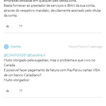
empresas sediadas em qualquer pais dessa zona.
Basta fornecer ao prestador de serviços o IBAN da sua conta,
atraves do respetivo mandato, devidamente assinado pelo titular
da conta.
momo
Forum|Forum|7 years ago
M
@C24XXXX201
@Carolina V.
Muito obrigado pela sugestao, mas o problema e que vivo no
Canada.
E possivel fazer pagamanto de fatura com PayPal ou cartao VISA
de um banco Canadiano?
Muito obrigados!