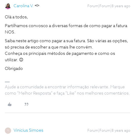
Carolina V.
Forum|Forum|8 years ago
Olá a todos,
Partilhamos convosco a diversas formas de como pagar a fatura
NOS.
Saiba neste artigo como pagar a sua fatura. São várias as opções,
só precisa de escolher a que mais lhe convém.
Conheça os principais métodos de pagamento e como os
utilizar. 😊
Obrigado
Ajude a comunidade a encontrar informação relevante. Marque
como "Melhor Resposta" e faça "Like" nos melhores comentários.
Vinicius Simoes
Forum|Forum|8 years ago
V