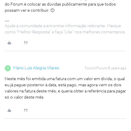
do Fórum é colocar as dúvidas publicamente para que todos
possam ver e contribuir. 🙂
Ajude a comunidade a encontrar informação relevante. Marque
como "Melhor Resposta" e faça "Like" nos melhores comentários.
Mário Luís Alegria Vilares
Forum|Forum|8 years ago
M
Neste mês foi emitida uma fatura com um valor em dívida, o qual
eu já paguei posterior à data, está pago, mas agora vem os dois
valores na fatura deste mês, e queria obter a referência para pagar
só o valor deste mês